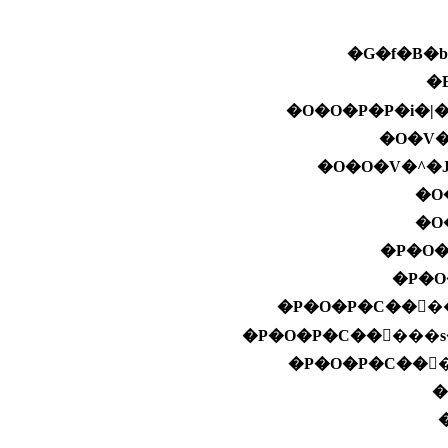
�G�f�B�b
�
�O�O�P�P�i�
�O�V�
�O�O�V�^�
�P�O�
�P�O
�P�O�P�C��񂿂�
�P�O�P�C��񂿂���s
�P�O�P�C��񂿂
�