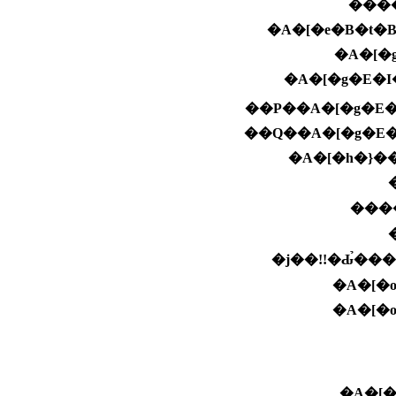
�A�[�e�B�t
�A�[�
�A�[�g�E�I
��P��A�[�g�E
��Q��A�[�g�E
�A�[�h�}�
���
�A�[�
�A�[�
�A�[