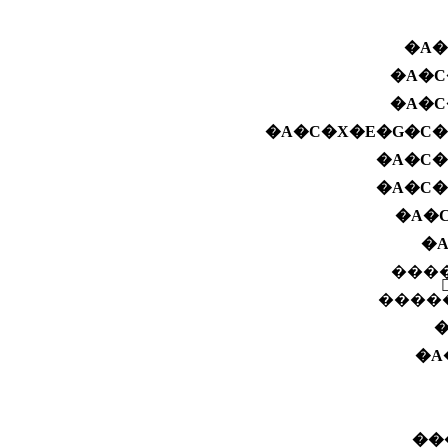
�A�
�A�C
�A�C
�A�C�X�E�G�C�
�A�C�
�A�C�
�A�
�
����
����
�
�A