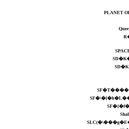
PLANET O
Que
R
SPAC
SD�K
SD�
SF�T����
SF�\�[�h�L
SF�{�f
Sha
SLC(�\���g�E