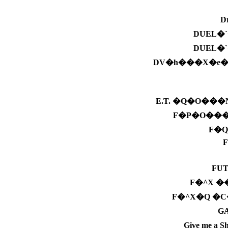
D
DUEL�
DUEL�
DV�h���X�e
E.T. �Q�O��
F�P�O��
F�
F
FU
F�^X �
F�^X�Q �
G
Give me 