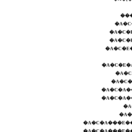
��
�A�C
�A�C�
�A�C�
�A�C�E
�A�C�E�
�A�C
�A�C�
�A�C�A�
�A�C�A�
�A
�A�
�A�C�A���E���
�A�C�A���E���