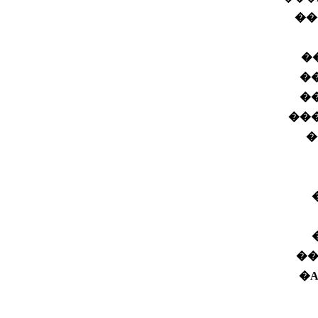
��
��
��
��
���
�
��
�A