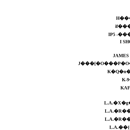
H��
if�
IP5 -�
I S
JAMES
J���[�O���P�O
K�Q�n
K-
KA
L.A.�X�
L.A.�R
L.A.�R
L.A.�