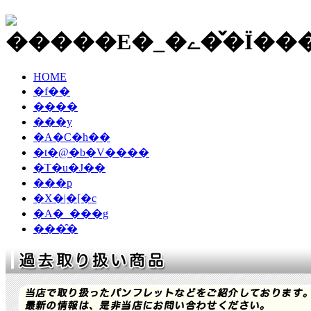
HOME
�f��
����
���y
�A�C�h��
�t�@�b�V����
�T�u�J��
���p
�X�|�[�c
�A�_���g
���̑�