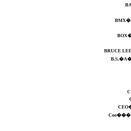
B
BMX�
BOX
BRUCE LE
B.S.�
C
CEO
Coo��