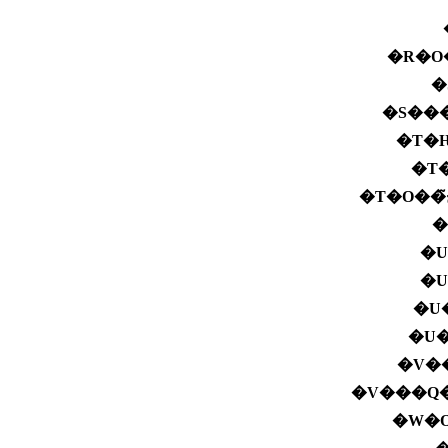
�R�O
�
�S��
�T�
�T�
�
�U
�U
�U
�U�
�V�
�V���Q�
�W�O