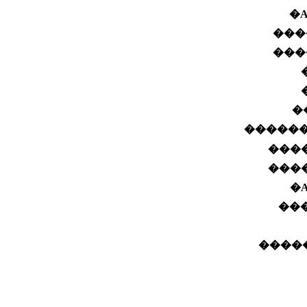
�
���
���
�
����
����
�
��
�����