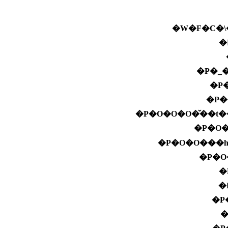
�W�F�C�\
�
�P�_
�P
�P�
�P�O�O�O�̌��t�
�P�O�
�P�O�O���h
�P�O
�
�
�P
�