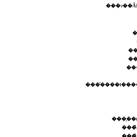
���ɂ��Ă
�
�
��
���̈����t����
���̗��
���
���