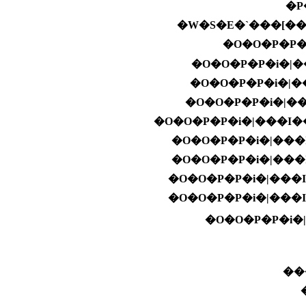
�P
�W�S�E�`���[��
�O�O�P�P�
�O�O�P�P�i�|
�O�O�P�P�i�|�
�O�O�P�P�i�|
�O�O�P�P�i�|���I
�O�O�P�P�i�|���
�O�O�P�P�i�|���
�O�O�P�P�i�|���
�O�O�P�P�i�|���
��