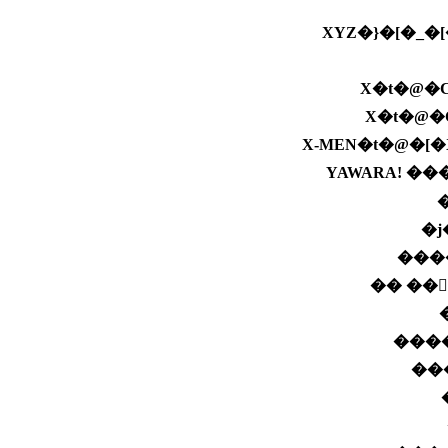
XYZ�}�[�_�
X�t�@�
X-MEN�t�@�[
YAWARA! �
�j
���
���
��