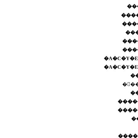
����
���
��
���
���
�A�C�Y�E
�A�C�Y�E
�
��
�
����
����
�
�����