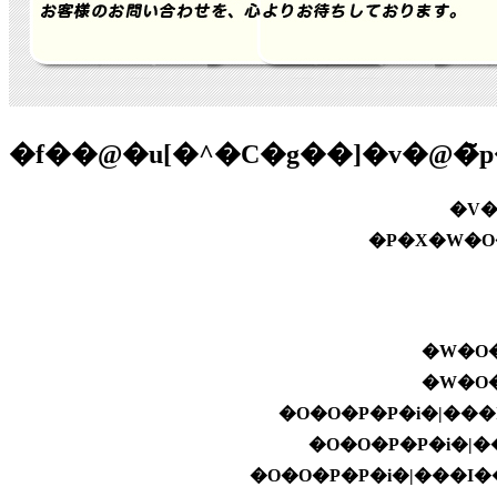
�f��@�u[�^�C�g��]�v�@�̃
�V�
�P�X�W�O
�W�O�
�W�O�
�O�O�P�P�i�|���
�O�O�P�P�i�|�
�O�O�P�P�i�|���I