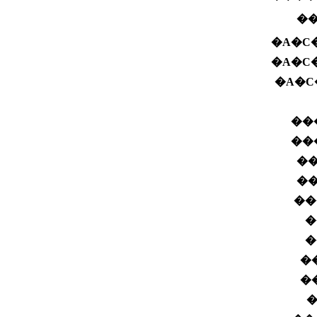
��
�A�C
�A�C
�A�C
��
��
��
��
��
�
�
��
��
�