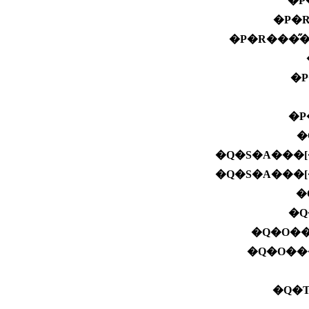
�P�
�P�R���̋
�
�P
�
�Q�S�A���[
�Q�S�A���[
�
�Q
�Q�O��
�Q�