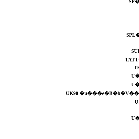
SP
SPL
SU
TAT
T
U
U
UK90 �u���e�B�b�V�
U
U�