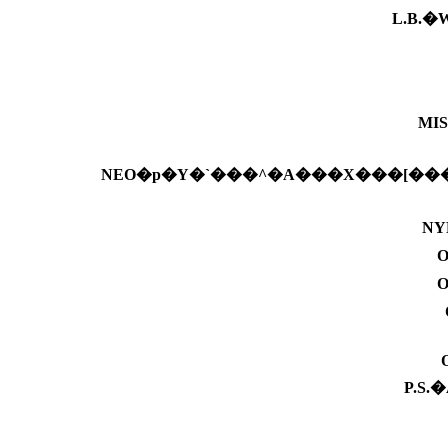
L.B.
MI
NEO�p�Y�`���^�A���X���[��
N
P.S