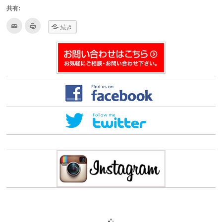
共有:
ク
ク
続き
リ
リ
ッ
ッ
ク
ク
し
し
て
て
友
印
達
刷
へ
(新
メ
し
ー
い
ル
ウ
で
ィ
送
ン
信
ド
(新
ウ
し
で
い
開
ウ
き
ィ
ま
ン
す)
ド
ウ
で
開
き
ま
す)