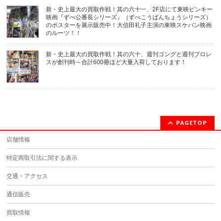
新・史上最大の買取作戦！其の六十一、2F店にて東映ピンキー
映画『ずべ公番長シリーズ』（ずべこうばんちょうシリーズ）
のポスターを展示販売中！大信田礼子主演の東映スケバン映画
のルーツ！！
新・史上最大の買取作戦！其の六十、週刊ゴングと週刊プロレ
スが創刊時～合計600冊ほど大量入荷しております！
PAGETOP
店舗情報
特定商取引法に関する表示
交通・アクセス
通信販売
買取情報