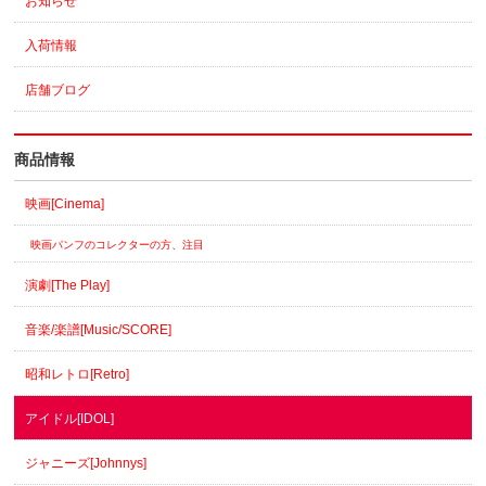
お知らせ
入荷情報
店舗ブログ
商品情報
映画[Cinema]
映画パンフのコレクターの方、注目
演劇[The Play]
音楽/楽譜[Music/SCORE]
昭和レトロ[Retro]
アイドル[IDOL]
ジャニーズ[Johnnys]