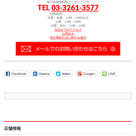
地下鉄神保町駅より歩いて２分
へ
(新
TEL
03-3261-3577
メ
し
ー
い
ル
ウ
営業時間
で
ィ
月曜～金曜 11時～18時30分
送
ン
土曜 11時～18時
信
ド
日曜・祝日 12時～18時
(新
ウ
当店までのアクセス
し
で
お問合せ
い
開
特定商取引法に関する表示
ウ
き
ィ
ま
ン
す)
ド
ウ
で
開
き
ま
す)
Facebook
Hatena
twitter
Google+
LINE
店舗情報