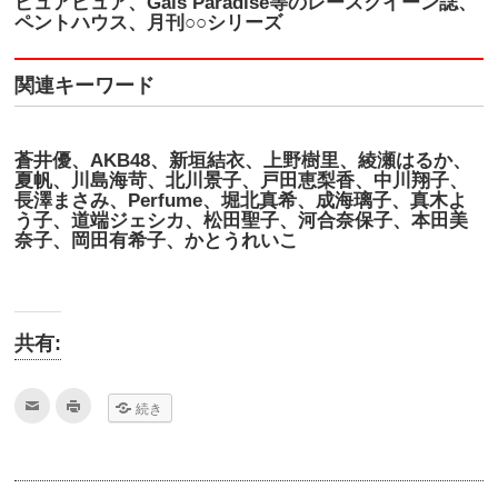
ピュアピュア、Gals Paradise等のレースクイーン誌、
ペントハウス、月刊○○シリーズ
関連キーワード
蒼井優、AKB48、新垣結衣、上野樹里、綾瀬はるか、
夏帆、川島海苛、北川景子、戸田恵梨香、中川翔子、
長澤まさみ、Perfume、堀北真希、成海璃子、真木よ
う子、道端ジェシカ、松田聖子、河合奈保子、本田美
奈子、岡田有希子、かとうれいこ
共有:
ク
ク
続き
リ
リ
ッ
ッ
ク
ク
し
し
て
て
友
印
達
刷