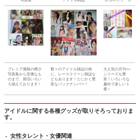
写真集
アイドル雑誌
月刊○○シリーズ
プレミア価格の稀少
数々のアイドル雑誌の他
大人気の月刊○○
写真集から安価なも
に、レースクイーン雑誌な
シリーズも豊
のまで、新旧いろい
どもあります！とにかく豊
富！いろいろな
ろ揃えております！
富なバックナンバー！
趣向で楽しい１
冊！
アイドルに関する各種グッズが取りそろっておりま
す。
女性タレント・女優関連