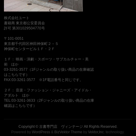
株式会社ユート
書籍商 東京都公安委員会
許可 第301029504770号
〒101-0051
東京都千代田区神田神保町２－５
神保町センタービル１Ｆ・２Ｆ
１Ｆ： 映画・演劇・スポーツ・サブカルチャー・美
術 ほか
03-3261-3577（1Fジャンルの取り扱い商品の在庫確認
はこちらです）
FAX:03-3261-3577 ※1F電話番号と同じです。
２Ｆ： 音楽・ファッション・ジャニーズ・アイドル・
アダルト ほか
TEL:03-3261-3633（2Fジャンルの取り扱い商品の在庫
確認はこちらです）
Copyright ©
古書専門店 ヴィンテージ
All Rights Reserved.
Powered by
WordPress
&
BizVektor Theme
by
Vektor,Inc.
technology.