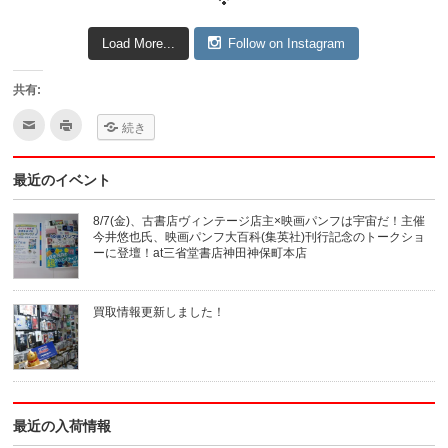
Load More...
Follow on Instagram
共有:
ク
ク
続き
リ
リ
ッ
ッ
ク
ク
し
し
最近のイベント
て
て
友
印
達
刷
へ
(新
8/7(金)、古書店ヴィンテージ店主×映画パンフは宇宙だ！主催
メ
し
今井悠也氏、映画パンフ大百科(集英社)刊行記念のトークショ
ー
い
ル
ウ
ーに登壇！at三省堂書店神田神保町本店
で
ィ
送
ン
信
ド
(新
ウ
買取情報更新しました！
し
で
い
開
ウ
き
ィ
ま
ン
す)
ド
ウ
で
開
き
最近の入荷情報
ま
す)