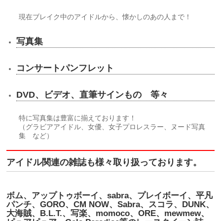
現在ブレイク中のアイドルから、懐かしのあの人まで！
写真集
コンサートパンフレット
DVD、ビデオ、直筆サインもの 等々
特に写真集は豊富に揃えております！
（グラビアアイドル、女優、女子プロレスラー、ヌード写真
集 など）
アイドル関連の雑誌も様々取り扱っております。
ボム、アップトゥボーイ、sabra、プレイボーイ、平凡
パンチ、GORO、CM NOW、Sabra、スコラ、DUNK、
大海賊、B.L.T.、写楽、momoco、ORE、mewmew、