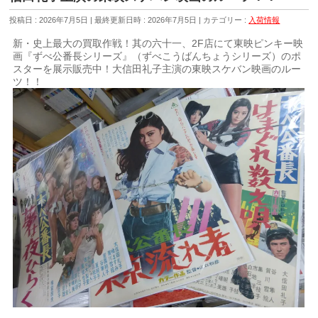
投稿日 : 2026年7月5日
最終更新日時 : 2026年7月5日
カテゴリー :
入荷情報
新・史上最大の買取作戦！其の六十一、2F店にて東映ピンキー映
画『ずべ公番長シリーズ』（ずべこうばんちょうシリーズ）のポ
スターを展示販売中！大信田礼子主演の東映スケバン映画のルー
ツ！！