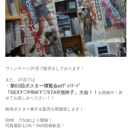
ヴィンテージ2F店で販売をしております！
また、1F店では
・第63回ポスター博覧会atｳﾞｨﾝﾃｰｼﾞ
「SEXY♡PINKY♡STAR池玲子」大会
！
！
を開催中！併
せてお楽しみください！！
映画ポスター展示＆販売を開催致します！
R8年 7/3(金)より開催！
写真撮影もOK！SNS投稿歓迎！