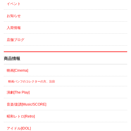
イベント
お知らせ
入荷情報
店舗ブログ
商品情報
映画[Cinema]
映画パンフのコレクターの方、注目
演劇[The Play]
音楽/楽譜[Music/SCORE]
昭和レトロ[Retro]
アイドル[IDOL]