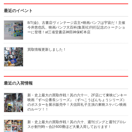
ッ
ッ
ク
ク
し
し
最近のイベント
て
て
友
印
達
刷
へ
(新
8/7(金)、古書店ヴィンテージ店主×映画パンフは宇宙だ！主催
メ
し
今井悠也氏、映画パンフ大百科(集英社)刊行記念のトークショ
ー
い
ル
ウ
ーに登壇！at三省堂書店神田神保町本店
で
ィ
送
ン
信
ド
(新
ウ
買取情報更新しました！
し
で
い
開
ウ
き
ィ
ま
ン
す)
ド
ウ
で
開
き
最近の入荷情報
ま
す)
新・史上最大の買取作戦！其の六十一、2F店にて東映ピンキー
映画『ずべ公番長シリーズ』（ずべこうばんちょうシリーズ）
のポスターを展示販売中！大信田礼子主演の東映スケバン映画
のルーツ！！
新・史上最大の買取作戦！其の六十、週刊ゴングと週刊プロレ
スが創刊時～合計600冊ほど大量入荷しております！