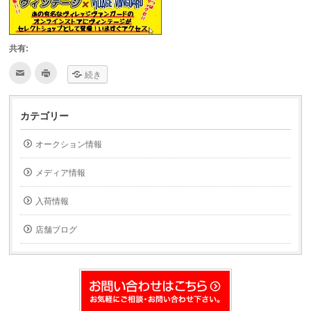
共有:
ク
ク
続き
リ
リ
ッ
ッ
ク
ク
し
し
て
て
カテゴリー
友
印
達
刷
へ
(新
オークション情報
メ
し
ー
い
ル
ウ
で
ィ
メディア情報
送
ン
信
ド
(新
ウ
入荷情報
し
で
い
開
ウ
き
ィ
ま
店舗ブログ
ン
す)
ド
ウ
で
開
き
ま
す)