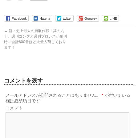
ッ
ッ
ク
ク
し
し
て
て
友
印
Facebook
Hatena
twitter
Google+
LINE
達
刷
へ
(新
メ
し
←
新・史上最大の買取作戦！其の六
ー
い
ル
ウ
十、週刊ゴングと週刊プロレスが創刊
で
ィ
時～合計600冊ほど大量入荷しており
送
ン
信
ド
ます！
(新
ウ
し
で
い
開
ウ
き
ィ
ま
ン
す)
ド
ウ
コメントを残す
で
開
き
ま
す)
メールアドレスが公開されることはありません。
*
が付いている
欄は必須項目です
コメント