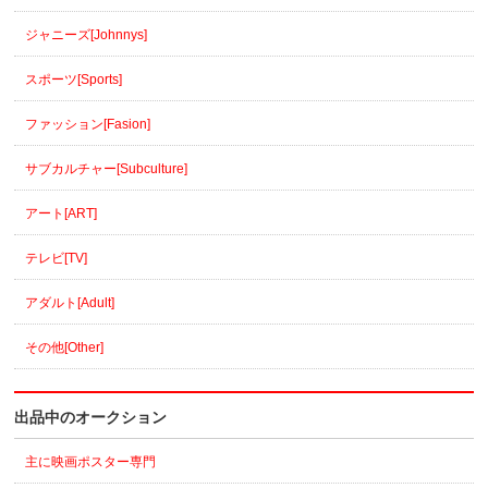
ジャニーズ[Johnnys]
スポーツ[Sports]
ファッション[Fasion]
サブカルチャー[Subculture]
アート[ART]
テレビ[TV]
アダルト[Adult]
その他[Other]
出品中のオークション
主に映画ポスター専門