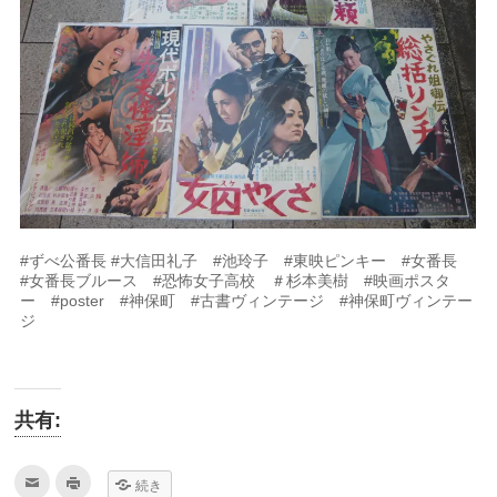
#ずべ公番長 #大信田礼子 #池玲子 #東映ピンキー #女番長
#女番長ブルース #恐怖女子高校 ＃杉本美樹 #映画ポスタ
ー #poster #神保町 #古書ヴィンテージ #神保町ヴィンテー
ジ
共有:
ク
ク
続き
リ
リ