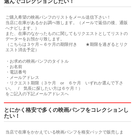
選んでコレクションしたい！
ご購入希望の映画パンフのリストをメール送信下さい！
当店に在庫があるかお調べ致します。（メールで返信の後、通販
へナビします。）
また、在庫のなかったものに関してもリクエストとしてリストの
データーをお預かり致します。
（こちらは３ケ月～６ケ月の期限付き ★期限を過ぎるとリク
エスト消去予定）
・お求めの映画パンフのタイトル
・お名前
・電話番号
・メールアドレス
・リクエスト期限（３ケ月 or ６ケ月 いずれか選んで下さ
い。 / 気長に探したい方は６ケ月！）
をご記入の下記メールアドレスへ
とにかく格安で多くの映画パンフをコレクションし
たい！
当店で在庫をかかえている映画パンフを格安パックで販売しま