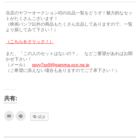
当店のヤフーオークションIDの出品一覧をどうぞ！魅力的なセッ
トがたくさんございます！
（映画パンフ以外の商品もたくさん出品してありますので、一覧
より探してみて下さい！）
（こちらをクリック！）
また、「この人のセットはないの？」 などご要望があればお聞
かせ下さい！
（メール）
spvy7sn9@gamma.ocn.ne.jp
（ご希望に添えない場合もありますのでご了承下さい！）
共有:
ク
ク
続き
リ
リ
ッ
ッ
ク
ク
し
し
て
て
友
印