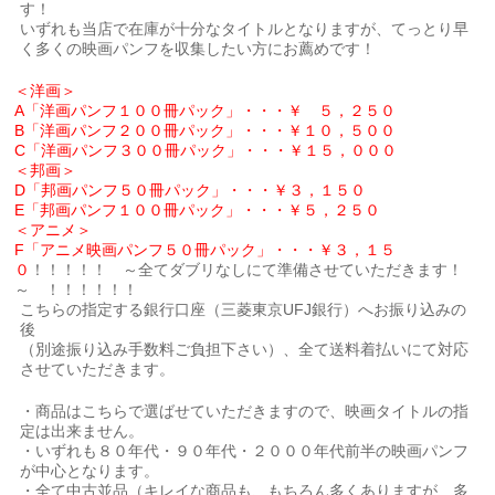
す！
いずれも当店で在庫が十分なタイトルとなりますが、てっとり早
く多くの映画パンフを収集したい方にお薦めです！
＜洋画＞
A「洋画パンフ１００冊パック」・・・￥ ５，２５０
B「洋画パンフ２００冊パック」・・・￥１０，５００
C「洋画パンフ３００冊パック」・・・￥１５，０００
＜邦画＞
D「邦画パンフ５０冊パック」・・・￥３，１５０
E「邦画パンフ１００冊パック」・・・￥５，２５０
＜アニメ＞
F「アニメ映画パンフ５０冊パック」・・・￥３，１５
０
！！！！！ ～全てダブリなしにて準備させていただきます！
～ ！！！！！！
こちらの指定する銀行口座（三菱東京UFJ銀行）へお振り込みの
後
（別途振り込み手数料ご負担下さい）、全て送料着払いにて対応
させていただきます。
・商品はこちらで選ばせていただきますので、映画タイトルの指
定は出来ません。
・いずれも８０年代・９０年代・２０００年代前半の映画パンフ
が中心となります。
・全て中古並品（キレイな商品も、もちろん多くありますが、多