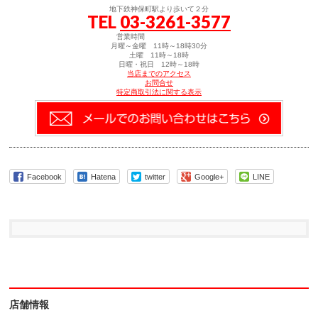
達
刷
地下鉄神保町駅より歩いて２分
へ
(新
TEL
03-3261-3577
メ
し
ー
い
ル
ウ
営業時間
で
ィ
月曜～金曜 11時～18時30分
送
ン
土曜 11時～18時
信
ド
日曜・祝日 12時～18時
(新
ウ
当店までのアクセス
し
で
お問合せ
い
開
特定商取引法に関する表示
ウ
き
ィ
ま
ン
す)
ド
ウ
で
開
き
ま
す)
Facebook
Hatena
twitter
Google+
LINE
店舗情報