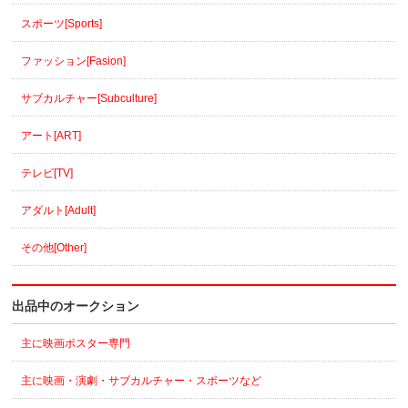
スポーツ[Sports]
ファッション[Fasion]
サブカルチャー[Subculture]
アート[ART]
テレビ[TV]
アダルト[Adult]
その他[Other]
出品中のオークション
主に映画ポスター専門
主に映画・演劇・サブカルチャー・スポーツなど