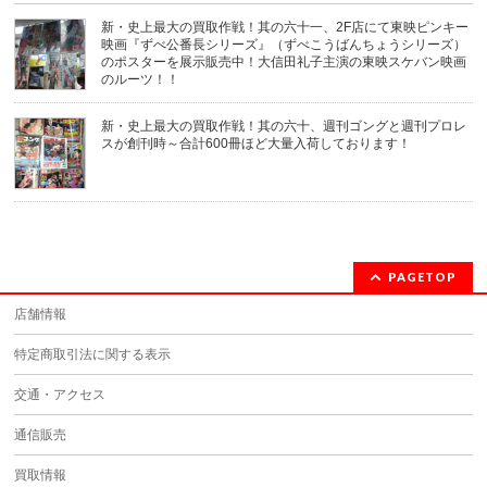
す)
新・史上最大の買取作戦！其の六十一、2F店にて東映ピンキー
映画『ずべ公番長シリーズ』（ずべこうばんちょうシリーズ）
のポスターを展示販売中！大信田礼子主演の東映スケバン映画
のルーツ！！
新・史上最大の買取作戦！其の六十、週刊ゴングと週刊プロレ
スが創刊時～合計600冊ほど大量入荷しております！
PAGETOP
店舗情報
特定商取引法に関する表示
交通・アクセス
通信販売
買取情報