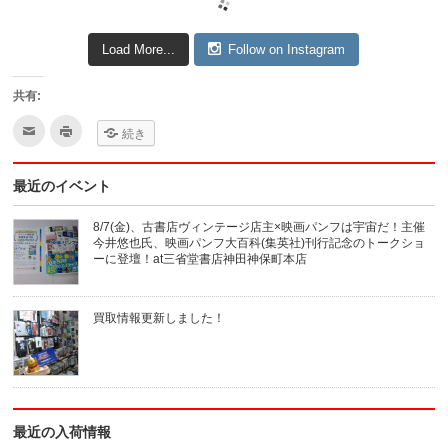
Load More...
Follow on Instagram
共有:
ク
ク
続き
リ
リ
ッ
ッ
ク
ク
し
し
最近のイベント
て
て
友
印
達
刷
へ
(新
8/7(金)、古書店ヴィンテージ店主×映画パンフは宇宙だ！主催
メ
し
今井悠也氏、映画パンフ大百科(集英社)刊行記念のトークショ
ー
い
ル
ウ
ーに登壇！at三省堂書店神田神保町本店
で
ィ
送
ン
信
ド
(新
ウ
買取情報更新しました！
し
で
い
開
ウ
き
ィ
ま
ン
す)
ド
ウ
で
開
き
最近の入荷情報
ま