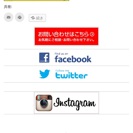
共有:
ク
ク
続き
リ
リ
ッ
ッ
ク
ク
し
し
て
て
友
印
達
刷
へ
(新
メ
し
ー
い
ル
ウ
で
ィ
送
ン
信
ド
(新
ウ
し
で
い
開
ウ
き
ィ
ま
ン
す)
ド
ウ
で
開
き
ま
す)