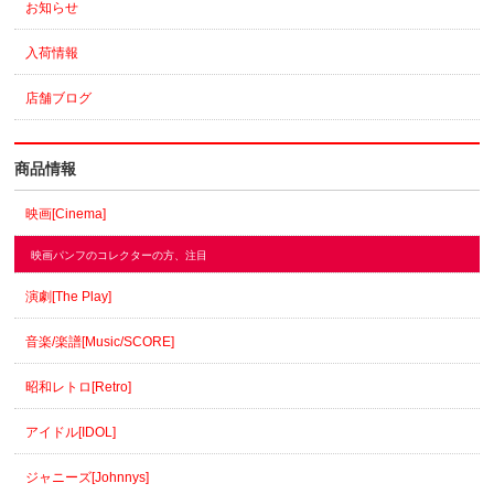
お知らせ
入荷情報
店舗ブログ
商品情報
映画[Cinema]
映画パンフのコレクターの方、注目
演劇[The Play]
音楽/楽譜[Music/SCORE]
昭和レトロ[Retro]
アイドル[IDOL]
ジャニーズ[Johnnys]