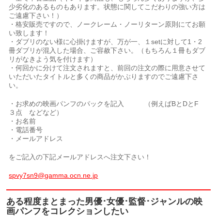
少劣化のあるものもあります。状態に関してこだわりの強い方は
ご遠慮下さい！）
・格安販売ですので、ノークレーム・ノーリターン原則にてお願
い致します！
・ダブリのない様に心掛けますが、万が一、１setに対して1・2
冊ダブリが混入した場合、ご容赦下さい。（もちろん１冊もダブ
リがなきよう気を付けます）
・何回かに分けて注文されますと、前回の注文の際に用意させて
いただいたタイトルと多くの商品がかぶりますのでご遠慮下さ
い。
・お求めの映画パンフのパックを記入 （例えばBとDとF
３点 などなど）
・お名前
・電話番号
・メールアドレス
をご記入の下記メールアドレスへ注文下さい！
spvy7sn9@gamma.ocn.ne.jp
ある程度まとまった男優･女優･監督･ジャンルの映
画パンフをコレクションしたい