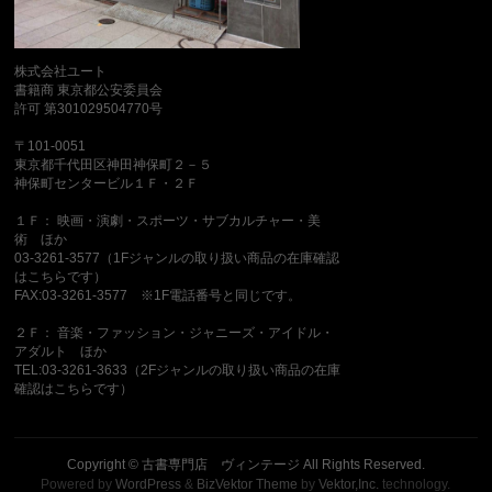
株式会社ユート
書籍商 東京都公安委員会
許可 第301029504770号
〒101-0051
東京都千代田区神田神保町２－５
神保町センタービル１Ｆ・２Ｆ
１Ｆ： 映画・演劇・スポーツ・サブカルチャー・美
術 ほか
03-3261-3577（1Fジャンルの取り扱い商品の在庫確認
はこちらです）
FAX:03-3261-3577 ※1F電話番号と同じです。
２Ｆ： 音楽・ファッション・ジャニーズ・アイドル・
アダルト ほか
TEL:03-3261-3633（2Fジャンルの取り扱い商品の在庫
確認はこちらです）
Copyright ©
古書専門店 ヴィンテージ
All Rights Reserved.
Powered by
WordPress
&
BizVektor Theme
by
Vektor,Inc.
technology.