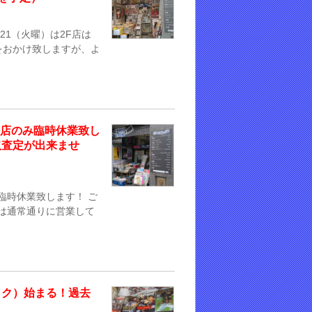
/21（火曜）は2F店は
をおかけ致しますが、よ
）2F店のみ臨時休業致し
買取査定が出来ませ
のみ臨時休業致します！ ご
店は通常通りに営業して
ック）始まる！過去