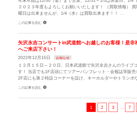
年末年始は12/30（金）まで営業、12/31～1/3は休業日、1
２０２３年度もよろしくお願いいたします！ （買取情報） 
曜日は出来ませんが、1/4（水）は買取出来ます！！ …
この記事を読む
矢沢永吉コンサートin武道館へお越しのお客様！是非
へご来店下さい！
2022年12月15日
お知らせ
１２月１５日～２０日、日本武道館で矢沢永吉さんのライブ
す！ 当店でも1F店頭にてツアーパンフレット・会報誌等販売
2F店にも第２特設コーナーを設け、キーホルダーやトランポな
この記事を読む
1
2
3
…
7