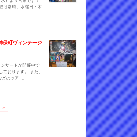
/4（水）より営業です！
買取は常時、水曜日・木
神保町ヴィンテージ
コンサートが開催中で
しております。 また、
どのツア …
»