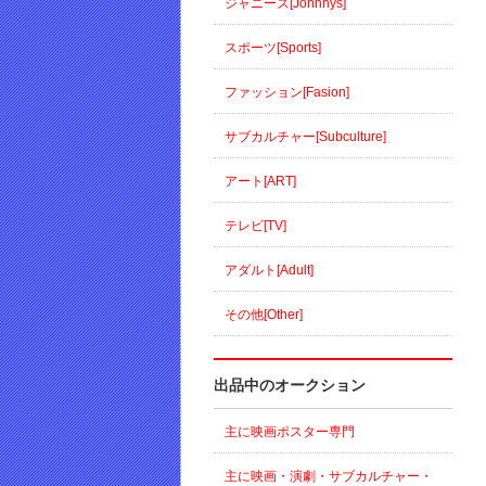
ジャニーズ[Johnnys]
スポーツ[Sports]
ファッション[Fasion]
サブカルチャー[Subculture]
アート[ART]
テレビ[TV]
アダルト[Adult]
その他[Other]
出品中のオークション
主に映画ポスター専門
主に映画・演劇・サブカルチャー・