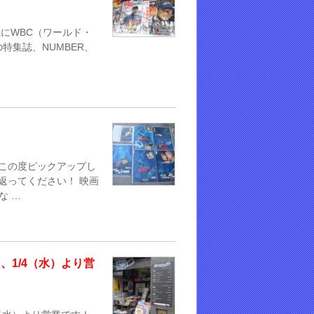
機にWBC（ワールド・
特集誌、NUMBER、
…
をこの度ピックアップし
返ってください！ 映画
な …
日、1/4（水）より営