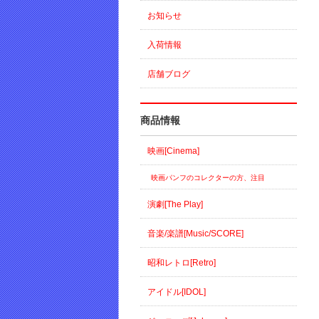
お知らせ
入荷情報
店舗ブログ
商品情報
映画[Cinema]
映画パンフのコレクターの方、注目
演劇[The Play]
音楽/楽譜[Music/SCORE]
昭和レトロ[Retro]
アイドル[IDOL]