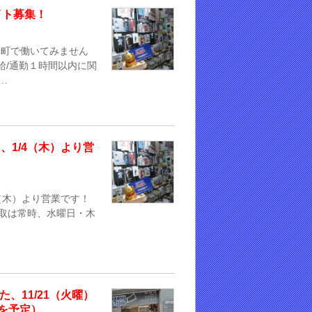
イト募集！
保町で働いてみません
支給/通勤１時間以内に関
…
日、1/4（木）より営
/4（木）より営業です！
買取は常時、水曜日・木
た、11/21（火曜）
頃を予定）