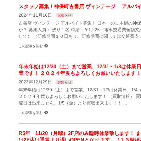
スタッフ募集！神保町古書店 ヴィンテージ アルバ
2024年11月16日
お知らせ
古書店 ヴィンテージ アルバイト募集！ 日本一の古本街の神
か？ 募集人員： 残り１名 時給：￥1,226（電車交通費全額
して） （研修期間１０日あり。研修期間に関しては交通費支 
この記事を読む
年末年始は12/30（土）まで営業、12/31～1/3は休業
業です！ ２０２４年度もよろしくお願いいたします！
2023年12月29日
お知らせ
年末年始は12/30（土）まで営業、12/31～1/3は休業日、1
２０２４年度もよろしくお願いいたします！ （買取情報） 
曜日は出来ません。1/5（金）より買取出来ます！！ …
この記事を読む
R5年 11/20（月曜）2F店のみ臨時休業致します！ ま
は2F店は通常より遅いOPENとなります。（１３時