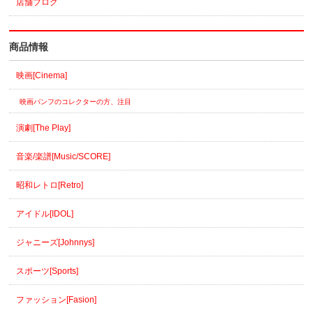
店舗ブログ
商品情報
映画[Cinema]
映画パンフのコレクターの方、注目
演劇[The Play]
音楽/楽譜[Music/SCORE]
昭和レトロ[Retro]
アイドル[IDOL]
ジャニーズ[Johnnys]
スポーツ[Sports]
ファッション[Fasion]