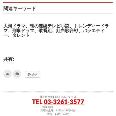
関連キーワード
大河ドラマ、朝の連続テレビ小説、トレンディードラ
マ、刑事ドラマ、歌番組、紅白歌合戦、バラエティ
ー、タレント
共有:
ク
ク
続き
リ
リ
ッ
ッ
ク
ク
し
し
て
て
友
印
達
刷
地下鉄神保町駅より歩いて２分
へ
(新
TEL
03-3261-3577
メ
し
ー
い
ル
ウ
営業時間
で
ィ
月曜～金曜 11時～18時30分
送
ン
土曜 11時～18時