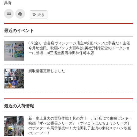
共有:
ク
ク
続き
リ
リ
ッ
ッ
ク
ク
し
し
最近のイベント
て
て
友
印
達
刷
へ
(新
8/7(金)、古書店ヴィンテージ店主×映画パンフは宇宙だ！主催
メ
し
今井悠也氏、映画パンフ大百科(集英社)刊行記念のトークショ
ー
い
ル
ウ
ーに登壇！at三省堂書店神田神保町本店
で
ィ
送
ン
信
ド
(新
ウ
買取情報更新しました！
し
で
い
開
ウ
き
ィ
ま
ン
す)
ド
ウ
で
開
き
最近の入荷情報
ま
す)
新・史上最大の買取作戦！其の六十一、2F店にて東映ピンキー
映画『ずべ公番長シリーズ』（ずべこうばんちょうシリーズ）
のポスターを展示販売中！大信田礼子主演の東映スケバン映画
のルーツ！！