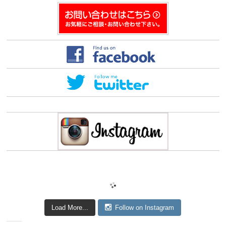
ク
ク
し
し
て
て
友
印
達
刷
へ
(新
メ
し
ー
い
ル
ウ
で
ィ
送
ン
信
ド
(新
ウ
し
で
い
開
ウ
き
ィ
ま
ン
す)
ド
ウ
で
開
き
ま
す)
Load More...
Follow on Instagram