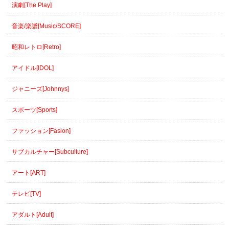
演劇[The Play]
音楽/楽譜[Music/SCORE]
昭和レトロ[Retro]
アイドル[IDOL]
ジャニーズ[Johnnys]
スポーツ[Sports]
ファッション[Fasion]
サブカルチャー[Subculture]
アート[ART]
テレビ[TV]
アダルト[Adult]