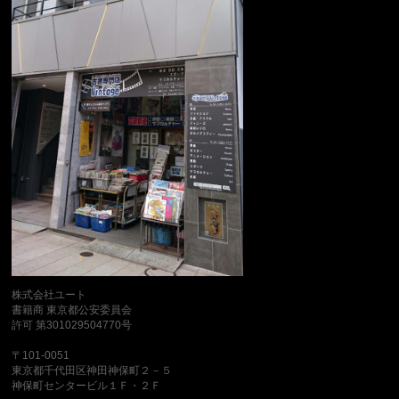
株式会社ユート
書籍商 東京都公安委員会
許可 第301029504770号
〒101-0051
東京都千代田区神田神保町２－５
神保町センタービル１Ｆ・２Ｆ