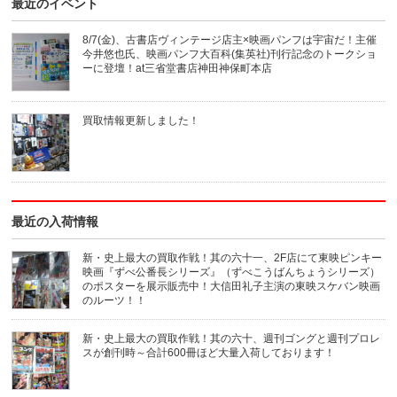
最近のイベント
8/7(金)、古書店ヴィンテージ店主×映画パンフは宇宙だ！主催
今井悠也氏、映画パンフ大百科(集英社)刊行記念のトークショ
ーに登壇！at三省堂書店神田神保町本店
買取情報更新しました！
最近の入荷情報
新・史上最大の買取作戦！其の六十一、2F店にて東映ピンキー
映画『ずべ公番長シリーズ』（ずべこうばんちょうシリーズ）
のポスターを展示販売中！大信田礼子主演の東映スケバン映画
のルーツ！！
新・史上最大の買取作戦！其の六十、週刊ゴングと週刊プロレ
スが創刊時～合計600冊ほど大量入荷しております！