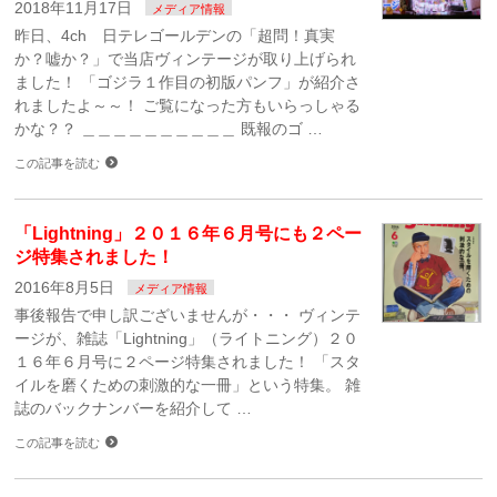
2018年11月17日
メディア情報
昨日、4ch 日テレゴールデンの「超問！真実
か？嘘か？」で当店ヴィンテージが取り上げられ
ました！ 「ゴジラ１作目の初版パンフ」が紹介さ
れましたよ～～！ ご覧になった方もいらっしゃる
かな？？ ＿＿＿＿＿＿＿＿＿＿ 既報のゴ …
この記事を読む
「Lightning」２０１６年６月号にも２ペー
ジ特集されました！
2016年8月5日
メディア情報
事後報告で申し訳ございませんが・・・ ヴィンテ
ージが、雑誌「Lightning」（ライトニング）２０
１６年６月号に２ページ特集されました！ 「スタ
イルを磨くための刺激的な一冊」という特集。 雑
誌のバックナンバーを紹介して …
この記事を読む