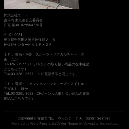
株式会社ユート
書籍商 東京都公安委員会
許可 第301029504770号
〒101-0051
東京都千代田区神田神保町２－５
神保町センタービル１Ｆ・２Ｆ
１Ｆ： 映画・演劇・スポーツ・サブカルチャー・美
術 ほか
03-3261-3577（1Fジャンルの取り扱い商品の在庫確認
はこちらです）
FAX:03-3261-3577 ※1F電話番号と同じです。
２Ｆ： 音楽・ファッション・ジャニーズ・アイドル・
アダルト ほか
TEL:03-3261-3633（2Fジャンルの取り扱い商品の在庫
確認はこちらです）
Copyright ©
古書専門店 ヴィンテージ
All Rights Reserved.
Powered by
WordPress
&
BizVektor Theme
by
Vektor,Inc.
technology.