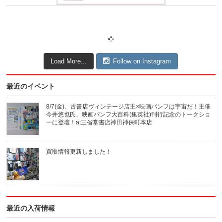
Load More...
Follow on Instagram
最近のイベント
8/7(金)、古書店ヴィンテージ店主×映画パンフは宇宙だ！主催
今井悠也氏、映画パンフ大百科(集英社)刊行記念のトークショ
ーに登壇！at三省堂書店神田神保町本店
買取情報更新しました！
最近の入荷情報