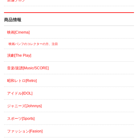
店舗ブログ
商品情報
映画[Cinema]
映画パンフのコレクターの方、注目
演劇[The Play]
音楽/楽譜[Music/SCORE]
昭和レトロ[Retro]
アイドル[IDOL]
ジャニーズ[Johnnys]
スポーツ[Sports]
ファッション[Fasion]