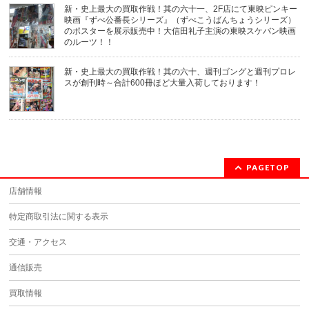
新・史上最大の買取作戦！其の六十一、2F店にて東映ピンキー
映画『ずべ公番長シリーズ』（ずべこうばんちょうシリーズ）
のポスターを展示販売中！大信田礼子主演の東映スケバン映画
のルーツ！！
新・史上最大の買取作戦！其の六十、週刊ゴングと週刊プロレ
スが創刊時～合計600冊ほど大量入荷しております！
PAGETOP
店舗情報
特定商取引法に関する表示
交通・アクセス
通信販売
買取情報