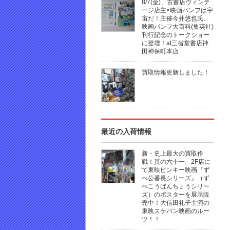
8/7(金)、古書店ヴィンテ
ージ店主×映画パンフは宇
宙だ！主催今井悠也氏、
映画パンフ大百科(集英社)
刊行記念のトークショー
に登壇！at三省堂書店神
田神保町本店
買取情報更新しました！
最近の入荷情報
新・史上最大の買取作
戦！其の六十一、2F店に
て東映ピンキー映画『ず
べ公番長シリーズ』（ず
べこうばんちょうシリー
ズ）のポスターを展示販
売中！大信田礼子主演の
東映スケバン映画のルー
ツ！！