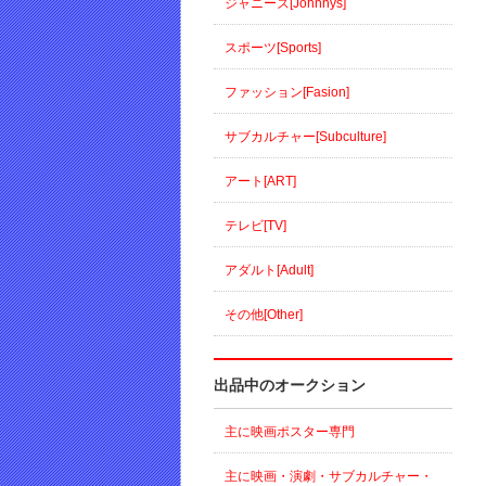
ジャニーズ[Johnnys]
スポーツ[Sports]
ファッション[Fasion]
サブカルチャー[Subculture]
アート[ART]
テレビ[TV]
アダルト[Adult]
その他[Other]
出品中のオークション
主に映画ポスター専門
主に映画・演劇・サブカルチャー・