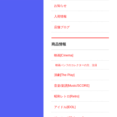
お知らせ
入荷情報
店舗ブログ
商品情報
映画[Cinema]
映画パンフのコレクターの方、注目
演劇[The Play]
音楽/楽譜[Music/SCORE]
昭和レトロ[Retro]
アイドル[IDOL]