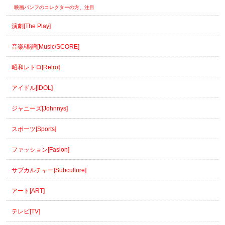
映画パンフのコレクターの方、注目
演劇[The Play]
音楽/楽譜[Music/SCORE]
昭和レトロ[Retro]
アイドル[IDOL]
ジャニーズ[Johnnys]
スポーツ[Sports]
ファッション[Fasion]
サブカルチャー[Subculture]
アート[ART]
テレビ[TV]