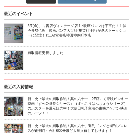
最近のイベント
8/7(金)、古書店ヴィンテージ店主×映画パンフは宇宙だ！主催
今井悠也氏、映画パンフ大百科(集英社)刊行記念のトークショ
ーに登壇！at三省堂書店神田神保町本店
買取情報更新しました！
最近の入荷情報
新・史上最大の買取作戦！其の六十一、2F店にて東映ピンキー
映画『ずべ公番長シリーズ』（ずべこうばんちょうシリーズ）
のポスターを展示販売中！大信田礼子主演の東映スケバン映画
のルーツ！！
新・史上最大の買取作戦！其の六十、週刊ゴングと週刊プロレ
スが創刊時～合計600冊ほど大量入荷しております！