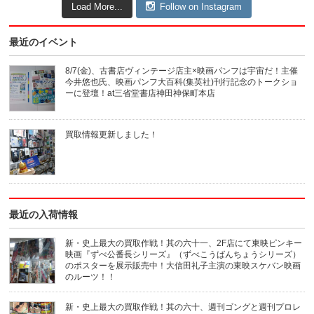
Load More...
Follow on Instagram
最近のイベント
8/7(金)、古書店ヴィンテージ店主×映画パンフは宇宙だ！主催
今井悠也氏、映画パンフ大百科(集英社)刊行記念のトークショ
ーに登壇！at三省堂書店神田神保町本店
買取情報更新しました！
最近の入荷情報
新・史上最大の買取作戦！其の六十一、2F店にて東映ピンキー
映画『ずべ公番長シリーズ』（ずべこうばんちょうシリーズ）
のポスターを展示販売中！大信田礼子主演の東映スケバン映画
のルーツ！！
新・史上最大の買取作戦！其の六十、週刊ゴングと週刊プロレ