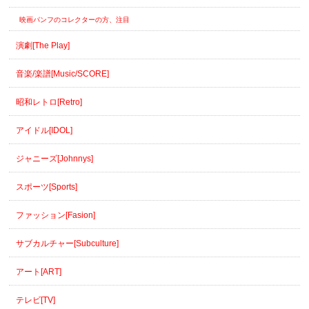
映画パンフのコレクターの方、注目
演劇[The Play]
音楽/楽譜[Music/SCORE]
昭和レトロ[Retro]
アイドル[IDOL]
ジャニーズ[Johnnys]
スポーツ[Sports]
ファッション[Fasion]
サブカルチャー[Subculture]
アート[ART]
テレビ[TV]