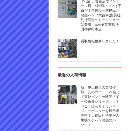
8/7(金)、古書店ヴィンテ
ージ店主×映画パンフは宇
宙だ！主催今井悠也氏、
映画パンフ大百科(集英社)
刊行記念のトークショー
に登壇！at三省堂書店神
田神保町本店
買取情報更新しました！
最近の入荷情報
新・史上最大の買取作
戦！其の六十一、2F店に
て東映ピンキー映画『ず
べ公番長シリーズ』（ず
べこうばんちょうシリー
ズ）のポスターを展示販
売中！大信田礼子主演の
東映スケバン映画のルー
ツ！！