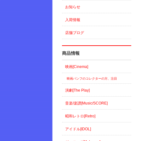
お知らせ
入荷情報
店舗ブログ
商品情報
映画[Cinema]
映画パンフのコレクターの方、注目
演劇[The Play]
音楽/楽譜[Music/SCORE]
昭和レトロ[Retro]
アイドル[IDOL]