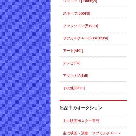
ジャニーズ[Johnnys]
スポーツ[Sports]
ファッション[Fasion]
サブカルチャー[Subculture]
アート[ART]
テレビ[TV]
アダルト[Adult]
その他[Other]
出品中のオークション
主に映画ポスター専門
主に映画・演劇・サブカルチャー・