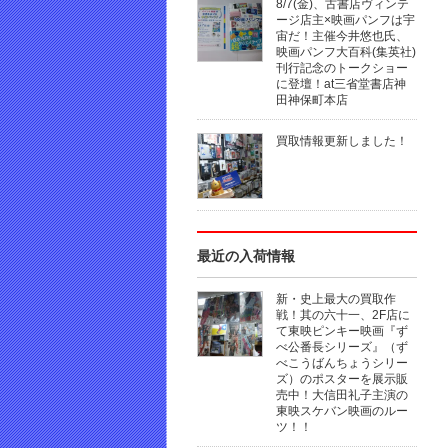
8/7(金)、古書店ヴィンテ
ージ店主×映画パンフは宇
宙だ！主催今井悠也氏、
映画パンフ大百科(集英社)
刊行記念のトークショー
に登壇！at三省堂書店神
田神保町本店
買取情報更新しました！
最近の入荷情報
新・史上最大の買取作
戦！其の六十一、2F店に
て東映ピンキー映画『ず
べ公番長シリーズ』（ず
べこうばんちょうシリー
ズ）のポスターを展示販
売中！大信田礼子主演の
東映スケバン映画のルー
ツ！！