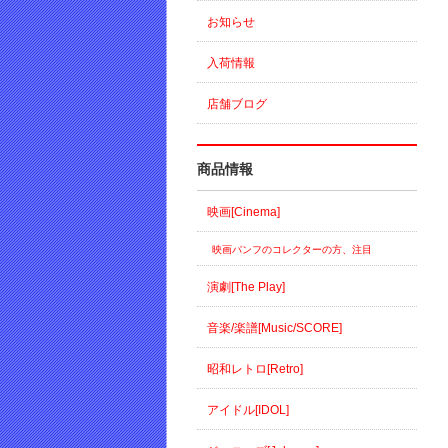
お知らせ
入荷情報
店舗ブログ
商品情報
映画[Cinema]
映画パンフのコレクターの方、注目
演劇[The Play]
音楽/楽譜[Music/SCORE]
昭和レトロ[Retro]
アイドル[IDOL]