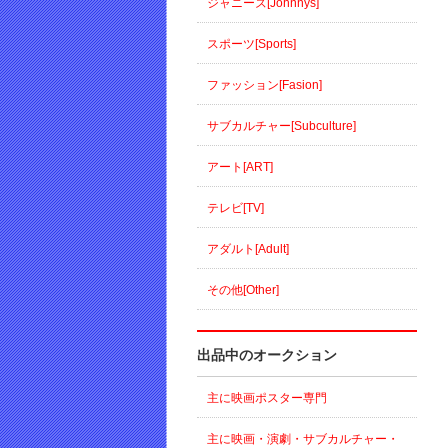
ジャニーズ[Johnnys]
スポーツ[Sports]
ファッション[Fasion]
サブカルチャー[Subculture]
アート[ART]
テレビ[TV]
アダルト[Adult]
その他[Other]
出品中のオークション
主に映画ポスター専門
主に映画・演劇・サブカルチャー・