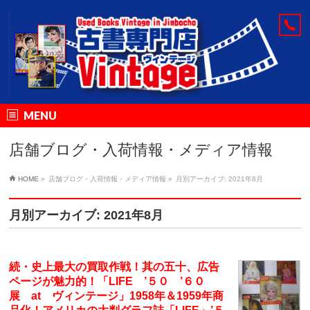
MENU
店舗ブログ・入荷情報・メディア情報
HOME
»
店舗ブログ・入荷情報・メディア情報
»
月別アーカイブ: 2021年8月
月別アーカイブ: 2021年8月
続・史上最大の買取作戦！其の五十、広告
ページが魅力的！「LIFE ’５０ ’６０
展 at ヴィンテージ」1958年＆1959年商