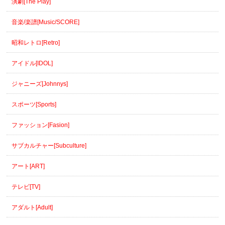
演劇[The Play]
音楽/楽譜[Music/SCORE]
昭和レトロ[Retro]
アイドル[IDOL]
ジャニーズ[Johnnys]
スポーツ[Sports]
ファッション[Fasion]
サブカルチャー[Subculture]
アート[ART]
テレビ[TV]
アダルト[Adult]