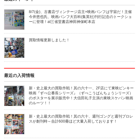
8/7(金)、古書店ヴィンテージ店主×映画パンフは宇宙だ！主催
今井悠也氏、映画パンフ大百科(集英社)刊行記念のトークショ
ーに登壇！at三省堂書店神田神保町本店
買取情報更新しました！
最近の入荷情報
新・史上最大の買取作戦！其の六十一、2F店にて東映ピンキー
映画『ずべ公番長シリーズ』（ずべこうばんちょうシリーズ）
のポスターを展示販売中！大信田礼子主演の東映スケバン映画
のルーツ！！
新・史上最大の買取作戦！其の六十、週刊ゴングと週刊プロレ
スが創刊時～合計600冊ほど大量入荷しております！