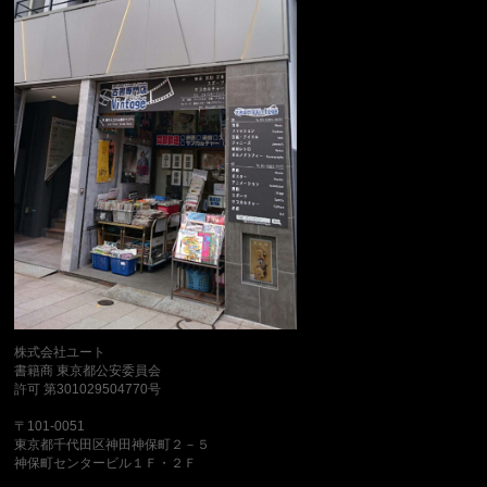
株式会社ユート
書籍商 東京都公安委員会
許可 第301029504770号
〒101-0051
東京都千代田区神田神保町２－５
神保町センタービル１Ｆ・２Ｆ