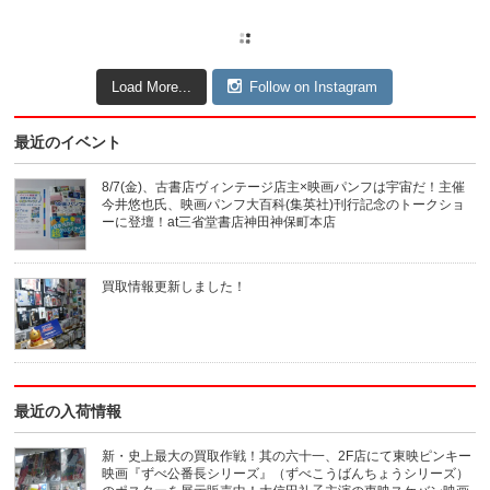
Load More...
Follow on Instagram
最近のイベント
8/7(金)、古書店ヴィンテージ店主×映画パンフは宇宙だ！主催
今井悠也氏、映画パンフ大百科(集英社)刊行記念のトークショ
ーに登壇！at三省堂書店神田神保町本店
買取情報更新しました！
最近の入荷情報
新・史上最大の買取作戦！其の六十一、2F店にて東映ピンキー
映画『ずべ公番長シリーズ』（ずべこうばんちょうシリーズ）