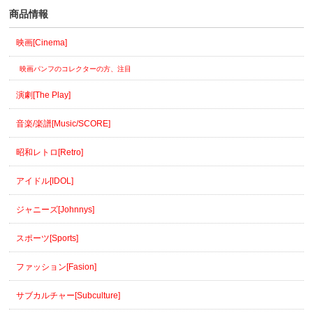
商品情報
映画[Cinema]
映画パンフのコレクターの方、注目
演劇[The Play]
音楽/楽譜[Music/SCORE]
昭和レトロ[Retro]
アイドル[IDOL]
ジャニーズ[Johnnys]
スポーツ[Sports]
ファッション[Fasion]
サブカルチャー[Subculture]