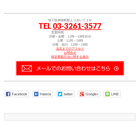
ク
ク
し
し
て
て
友
印
達
刷
地下鉄神保町駅より歩いて２分
へ
(新
TEL
03-3261-3577
メ
し
ー
い
ル
ウ
営業時間
で
ィ
月曜～金曜 11時～18時30分
送
ン
土曜 11時～18時
信
ド
日曜・祝日 12時～18時
(新
ウ
当店までのアクセス
し
で
お問合せ
い
開
特定商取引法に関する表示
ウ
き
ィ
ま
ン
す)
ド
ウ
で
開
き
ま
す)
Facebook
Hatena
twitter
Google+
LINE