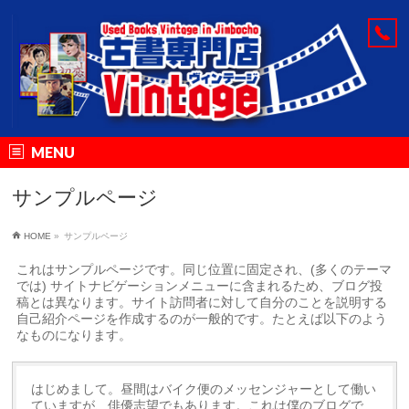
MENU
サンプルページ
HOME
»
サンプルページ
これはサンプルページです。同じ位置に固定され、(多くのテーマ
では) サイトナビゲーションメニューに含まれるため、ブログ投
稿とは異なります。サイト訪問者に対して自分のことを説明する
自己紹介ページを作成するのが一般的です。たとえば以下のよう
なものになります。
はじめまして。昼間はバイク便のメッセンジャーとして働い
ていますが、俳優志望でもあります。これは僕のブログで