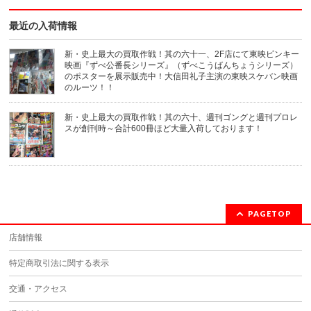
で
開
き
最近の入荷情報
ま
す)
新・史上最大の買取作戦！其の六十一、2F店にて東映ピンキー
映画『ずべ公番長シリーズ』（ずべこうばんちょうシリーズ）
のポスターを展示販売中！大信田礼子主演の東映スケバン映画
のルーツ！！
新・史上最大の買取作戦！其の六十、週刊ゴングと週刊プロレ
スが創刊時～合計600冊ほど大量入荷しております！
PAGETOP
店舗情報
特定商取引法に関する表示
交通・アクセス