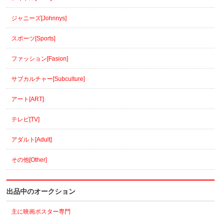
ジャニーズ[Johnnys]
スポーツ[Sports]
ファッション[Fasion]
サブカルチャー[Subculture]
アート[ART]
テレビ[TV]
アダルト[Adult]
その他[Other]
出品中のオークション
主に映画ポスター専門