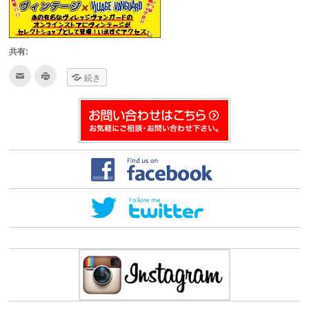
共有:
ク
ク
続き
リ
リ
ッ
ッ
ク
ク
し
し
て
て
友
印
達
刷
へ
(新
メ
し
ー
い
ル
ウ
で
ィ
送
ン
信
ド
(新
ウ
し
で
い
開
ウ
き
ィ
ま
ン
す)
ド
ウ
で
開
き
ま
す)