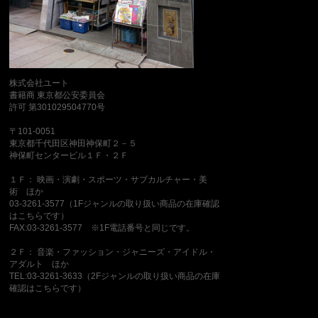
株式会社ユート
書籍商 東京都公安委員会
許可 第301029504770号
〒101-0051
東京都千代田区神田神保町２－５
神保町センタービル１Ｆ・２Ｆ
１Ｆ： 映画・演劇・スポーツ・サブカルチャー・美
術 ほか
03-3261-3577（1Fジャンルの取り扱い商品の在庫確認
はこちらです）
FAX:03-3261-3577 ※1F電話番号と同じです。
２Ｆ： 音楽・ファッション・ジャニーズ・アイドル・
アダルト ほか
TEL:03-3261-3633（2Fジャンルの取り扱い商品の在庫
確認はこちらです）