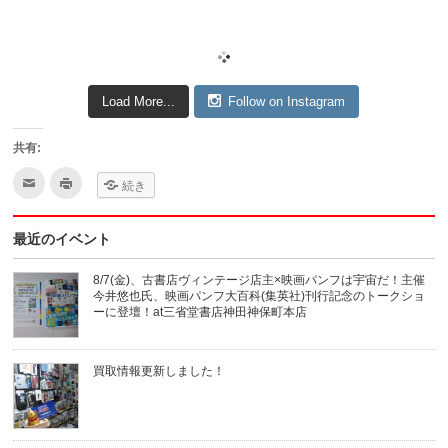
Load More...
Follow on Instagram
共有:
ク
ク
続き
リ
リ
ッ
ッ
ク
ク
し
し
最近のイベント
て
て
友
印
達
刷
へ
(新
8/7(金)、古書店ヴィンテージ店主×映画パンフは宇宙だ！主催
メ
し
今井悠也氏、映画パンフ大百科(集英社)刊行記念のトークショ
ー
い
ル
ウ
ーに登壇！at三省堂書店神田神保町本店
で
ィ
送
ン
信
ド
(新
ウ
買取情報更新しました！
し
で
い
開
ウ
き
ィ
ま
ン
す)
ド
ウ