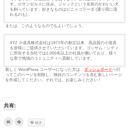
す。ロサンゼルスに住み、ジャックという名前のかわいい犬
を飼っています。好きなものはピニャコラーダ (通り雨に濡
れるのも) 。
または、このようなものでもよいでしょう。
XYZ 小道具株式会社は1971年の創立以来、高品質の小道具
を皆様にご提供させていただいています。ゴッサム・シティ
に所在する当社では2,000名以上の社員が働いており、様々
な形で地域のコミュニティへ貢献しています。
新しく WordPress ユーザーになった方は、
ダッシュボード
へ行
ってこのページを削除し、独自のコンテンツを含む新しいページ
を作成してください。それでは、お楽しみください !
共有:
ク
ク
続き
リ
リ
ッ
ッ