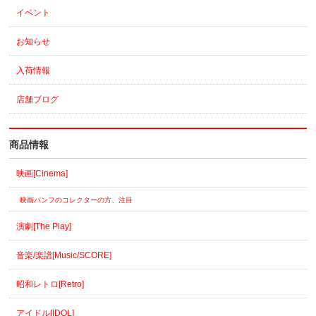
イベント
お知らせ
入荷情報
店舗ブログ
商品情報
映画[Cinema]
映画パンフのコレクターの方、注目
演劇[The Play]
音楽/楽譜[Music/SCORE]
昭和レトロ[Retro]
アイドル[IDOL]