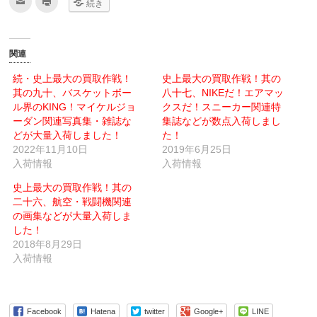
続き
リ
リ
ッ
ッ
ク
ク
し
し
て
て
友
印
関連
達
刷
へ
(新
メ
し
続・史上最大の買取作戦！
史上最大の買取作戦！其の
ー
い
其の九十、バスケットボー
ル
ウ
八十七、NIKEだ！エアマッ
で
ィ
ル界のKING！マイケルジョ
クスだ！スニーカー関連特
送
ン
信
ド
ーダン関連写真集・雑誌な
集誌などが数点入荷しまし
(新
ウ
どが大量入荷しました！
し
で
た！
い
開
2022年11月10日
2019年6月25日
ウ
き
ィ
ま
入荷情報
入荷情報
ン
す)
ド
ウ
史上最大の買取作戦！其の
で
二十六、航空・戦闘機関連
開
き
の画集などが大量入荷しま
ま
す)
した！
2018年8月29日
入荷情報
Facebook
Hatena
twitter
Google+
LINE