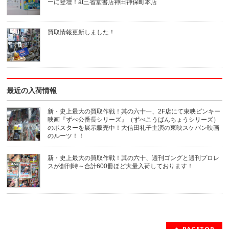
ル
ウ
ーに登壇！at三省堂書店神田神保町本店
で
ィ
送
ン
信
ド
(新
ウ
買取情報更新しました！
し
で
い
開
ウ
き
ィ
ま
ン
す)
ド
ウ
で
開
き
最近の入荷情報
ま
す)
新・史上最大の買取作戦！其の六十一、2F店にて東映ピンキー
映画『ずべ公番長シリーズ』（ずべこうばんちょうシリーズ）
のポスターを展示販売中！大信田礼子主演の東映スケバン映画
のルーツ！！
新・史上最大の買取作戦！其の六十、週刊ゴングと週刊プロレ
スが創刊時～合計600冊ほど大量入荷しております！
PAGETOP