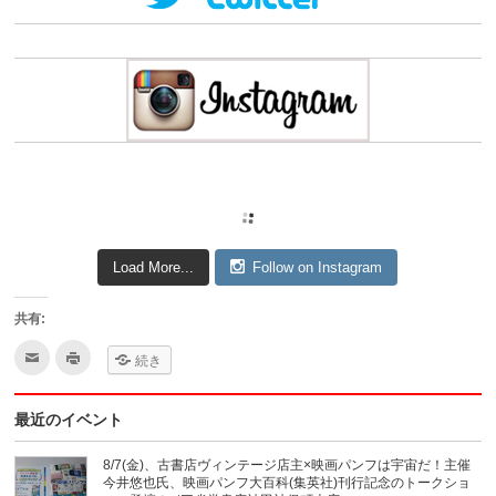
Load More...
Follow on Instagram
共有:
ク
ク
続き
リ
リ
ッ
ッ
ク
ク
し
し
最近のイベント
て
て
友
印
達
刷
へ
(新
8/7(金)、古書店ヴィンテージ店主×映画パンフは宇宙だ！主催
メ
し
今井悠也氏、映画パンフ大百科(集英社)刊行記念のトークショ
ー
い