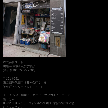
株式会社ユート
書籍商 東京都公安委員会
許可 第301029504770号
〒101-0051
東京都千代田区神田神保町２－５
神保町センタービル１Ｆ・２Ｆ
１Ｆ： 映画・演劇・スポーツ・サブカルチャー・美
術 ほか
03-3261-3577（1Fジャンルの取り扱い商品の在庫確認
はこちらです）