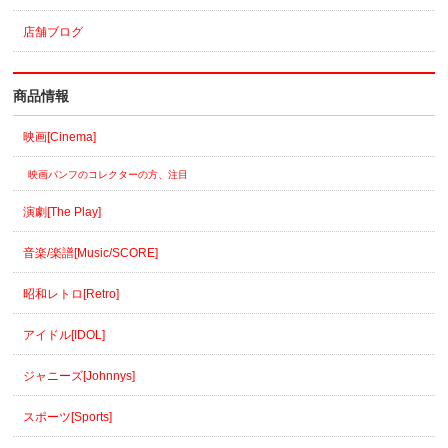
店舗ブログ
商品情報
映画[Cinema]
映画パンフのコレクターの方、注目
演劇[The Play]
音楽/楽譜[Music/SCORE]
昭和レトロ[Retro]
アイドル[IDOL]
ジャニーズ[Johnnys]
スポーツ[Sports]