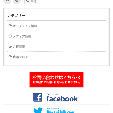
続き
リ
リ
ッ
ッ
ク
ク
し
し
て
て
カテゴリー
友
印
達
刷
へ
(新
オークション情報
メ
し
ー
い
ル
ウ
で
ィ
メディア情報
送
ン
信
ド
(新
ウ
入荷情報
し
で
い
開
ウ
き
ィ
ま
店舗ブログ
ン
す)
ド
ウ
で
開
き
ま
す)