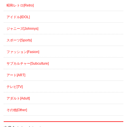
昭和レトロ[Retro]
アイドル[IDOL]
ジャニーズ[Johnnys]
スポーツ[Sports]
ファッション[Fasion]
サブカルチャー[Subculture]
アート[ART]
テレビ[TV]
アダルト[Adult]
その他[Other]