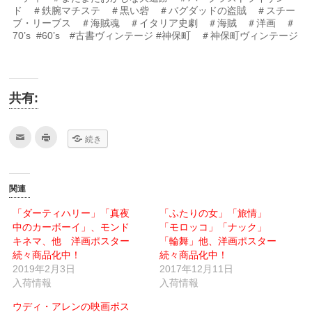
ド ＃鉄腕マチステ ＃黒い砦 ＃バグダッドの盗賊 ＃スチー
ブ・リーブス ＃海賊魂 ＃イタリア史劇 ＃海賊 ＃洋画 ＃
70’s #60’s #古書ヴィンテージ #神保町 ＃神保町ヴィンテージ
共有:
ク
ク
続き
リ
リ
ッ
ッ
ク
ク
し
し
て
て
友
印
関連
達
刷
へ
(新
メ
し
「ダーティハリー」「真夜
「ふたりの女」「旅情」
ー
い
中のカーボーイ」、モンド
ル
ウ
「モロッコ」「ナック」
で
ィ
キネマ、他 洋画ポスター
「輪舞」他、洋画ポスター
送
ン
信
ド
続々商品化中！
続々商品化中！
(新
ウ
2019年2月3日
し
で
2017年12月11日
い
開
入荷情報
入荷情報
ウ
き
ィ
ま
ン
す)
ウディ・アレンの映画ポス
ド