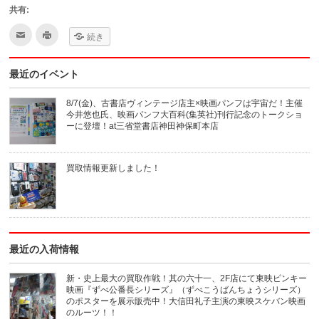
共有:
ク
ク
続き
リ
リ
ッ
ッ
ク
ク
し
し
最近のイベント
て
て
友
印
達
刷
へ
(新
8/7(金)、古書店ヴィンテージ店主×映画パンフは宇宙だ！主催
メ
し
今井悠也氏、映画パンフ大百科(集英社)刊行記念のトークショ
ー
い
ル
ウ
ーに登壇！at三省堂書店神田神保町本店
で
ィ
送
ン
信
ド
(新
ウ
買取情報更新しました！
し
で
い
開
ウ
き
ィ
ま
ン
す)
ド
ウ
で
開
き
最近の入荷情報
ま
す)
新・史上最大の買取作戦！其の六十一、2F店にて東映ピンキー
映画『ずべ公番長シリーズ』（ずべこうばんちょうシリーズ）
のポスターを展示販売中！大信田礼子主演の東映スケバン映画
のルーツ！！