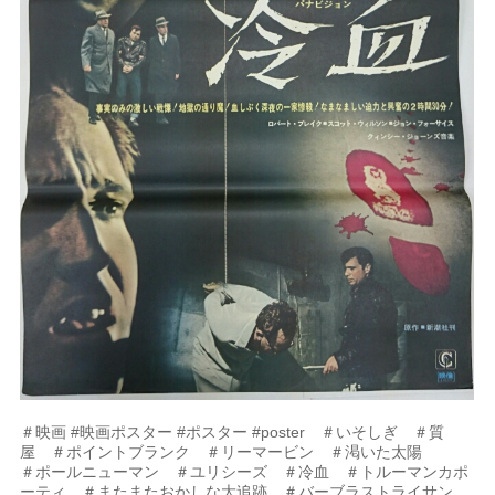
＃映画 #映画ポスター #ポスター #poster ＃いそしぎ ＃質
屋 ＃ポイントブランク ＃リーマービン ＃渇いた太陽
＃ポールニューマン ＃ユリシーズ ＃冷血 ＃トルーマンカポ
ーティ ＃またまたおかしな大追跡 ＃バーブラストライサン