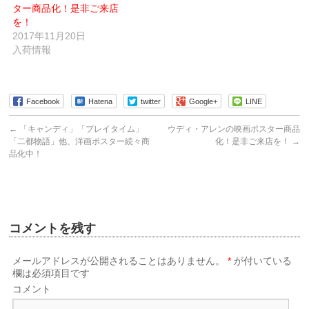
ウ
ター商品化！是非ご来店
で
を！
開
き
2017年11月20日
ま
す)
入荷情報
Facebook
Hatena
twitter
Google+
LINE
←
「キャンディ」「プレイタイム」
ウディ・アレンの映画ポスター商品
「二都物語」他、洋画ポスター続々商
化！是非ご来店を！
→
品化中！
コメントを残す
メールアドレスが公開されることはありません。
*
が付いている
欄は必須項目です
コメント