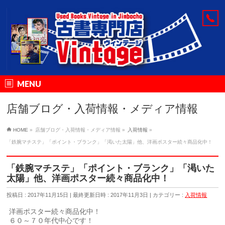
MENU
店舗ブログ・入荷情報・メディア情報
HOME
»
店舗ブログ・入荷情報・メディア情報
»
入荷情報
»
「鉄腕マチステ」「ポイント・ブランク」「渇いた太陽」他、洋画ポスター続々商品化中！
「鉄腕マチステ」「ポイント・ブランク」「渇いた
太陽」他、洋画ポスター続々商品化中！
投稿日 : 2017年11月15日
最終更新日時 : 2017年11月3日
カテゴリー :
入荷情報
洋画ポスター続々商品化中！
６０～７０年代中心です！