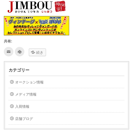
共有:
ク
ク
続き
リ
リ
ッ
ッ
ク
ク
し
し
て
て
カテゴリー
友
印
達
刷
へ
(新
オークション情報
メ
し
ー
い
ル
ウ
で
ィ
メディア情報
送
ン
信
ド
(新
ウ
入荷情報
し
で
い
開
ウ
き
ィ
ま
店舗ブログ
ン
す)
ド
ウ
で