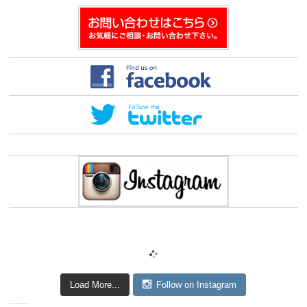
開
き
ま
す)
Load More...
Follow on Instagram