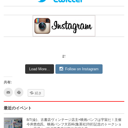
Load More...
Follow on Instagram
共有:
ク
ク
続き
リ
リ
ッ
ッ
ク
ク
し
し
最近のイベント
て
て
友
印
達
刷
へ
(新
8/7(金)、古書店ヴィンテージ店主×映画パンフは宇宙だ！主催
メ
し
今井悠也氏、映画パンフ大百科(集英社)刊行記念のトークショ
ー
い