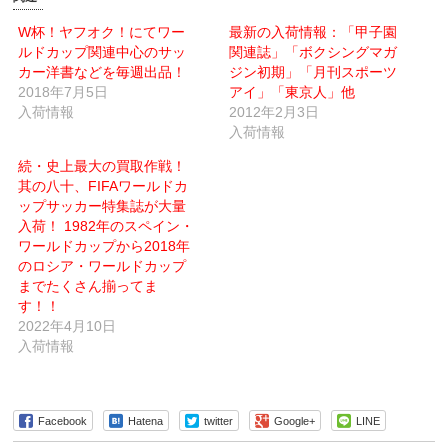
達
刷
へ
(新
メ
し
W杯！ヤフオク！にてワー
最新の入荷情報：「甲子園
ー
い
ルドカップ関連中心のサッ
ル
ウ
関連誌」「ボクシングマガ
で
ィ
カー洋書などを毎週出品！
ジン初期」「月刊スポーツ
送
ン
信
ド
2018年7月5日
アイ」「東京人」他
(新
ウ
入荷情報
し
で
2012年2月3日
い
開
入荷情報
ウ
き
ィ
ま
ン
す)
続・史上最大の買取作戦！
ド
ウ
其の八十、FIFAワールドカ
で
ップサッカー特集誌が大量
開
き
入荷！ 1982年のスペイン・
ま
す)
ワールドカップから2018年
のロシア・ワールドカップ
までたくさん揃ってま
す！！
2022年4月10日
入荷情報
Facebook
Hatena
twitter
Google+
LINE