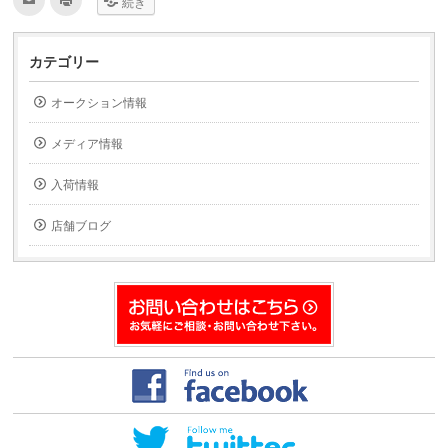
続き
リ
リ
ッ
ッ
ク
ク
し
し
て
て
カテゴリー
友
印
達
刷
へ
(新
オークション情報
メ
し
ー
い
ル
ウ
で
ィ
メディア情報
送
ン
信
ド
(新
ウ
入荷情報
し
で
い
開
ウ
き
ィ
ま
店舗ブログ
ン
す)
ド
ウ
で
開
き
ま
す)