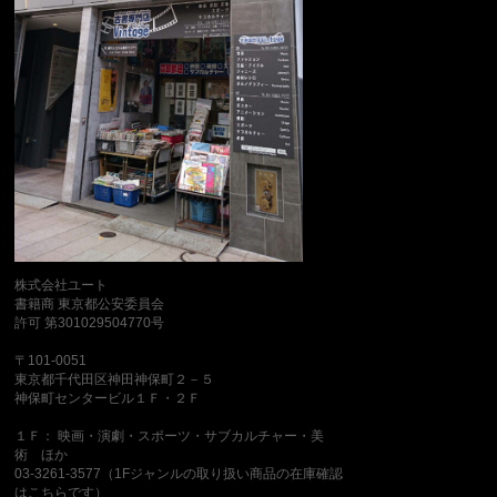
株式会社ユート
書籍商 東京都公安委員会
許可 第301029504770号
〒101-0051
東京都千代田区神田神保町２－５
神保町センタービル１Ｆ・２Ｆ
１Ｆ： 映画・演劇・スポーツ・サブカルチャー・美
術 ほか
03-3261-3577（1Fジャンルの取り扱い商品の在庫確認
はこちらです）