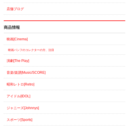
店舗ブログ
商品情報
映画[Cinema]
映画パンフのコレクターの方、注目
演劇[The Play]
音楽/楽譜[Music/SCORE]
昭和レトロ[Retro]
アイドル[IDOL]
ジャニーズ[Johnnys]
スポーツ[Sports]