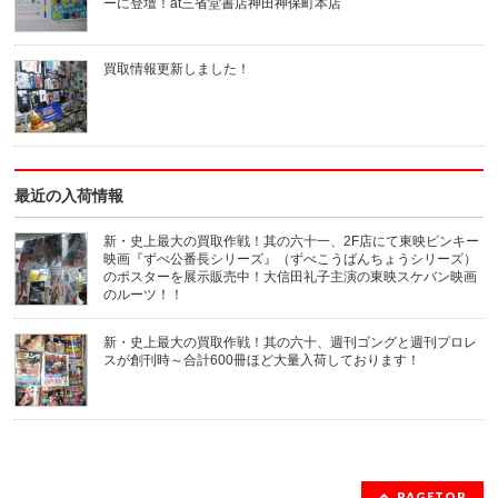
ル
ウ
ーに登壇！at三省堂書店神田神保町本店
で
ィ
送
ン
信
ド
(新
ウ
買取情報更新しました！
し
で
い
開
ウ
き
ィ
ま
ン
す)
ド
ウ
で
開
き
最近の入荷情報
ま
す)
新・史上最大の買取作戦！其の六十一、2F店にて東映ピンキー
映画『ずべ公番長シリーズ』（ずべこうばんちょうシリーズ）
のポスターを展示販売中！大信田礼子主演の東映スケバン映画
のルーツ！！
新・史上最大の買取作戦！其の六十、週刊ゴングと週刊プロレ
スが創刊時～合計600冊ほど大量入荷しております！
PAGETOP