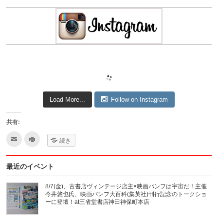
Load More...
Follow on Instagram
共有:
ク
ク
続き
リ
リ
ッ
ッ
ク
ク
し
し
最近のイベント
て
て
友
印
達
刷
へ
(新
8/7(金)、古書店ヴィンテージ店主×映画パンフは宇宙だ！主催
メ
し
今井悠也氏、映画パンフ大百科(集英社)刊行記念のトークショ
ー
い
ル
ウ
ーに登壇！at三省堂書店神田神保町本店
で
ィ
送
ン