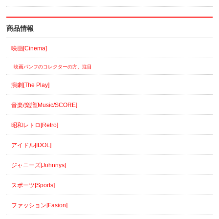
商品情報
映画[Cinema]
映画パンフのコレクターの方、注目
演劇[The Play]
音楽/楽譜[Music/SCORE]
昭和レトロ[Retro]
アイドル[IDOL]
ジャニーズ[Johnnys]
スポーツ[Sports]
ファッション[Fasion]