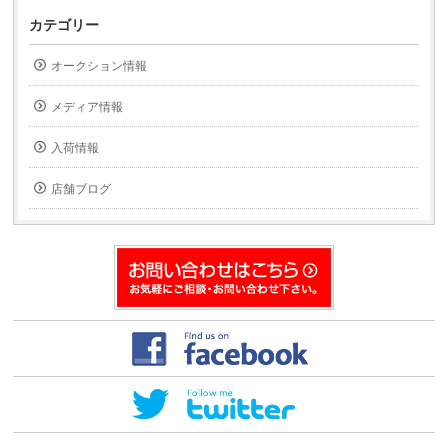
し
し
て
て
カテゴリー
友
印
達
刷
へ
(新
オークション情報
メ
し
ー
い
ル
ウ
で
ィ
メディア情報
送
ン
信
ド
(新
ウ
入荷情報
し
で
い
開
ウ
き
ィ
ま
店舗ブログ
ン
す)
ド
ウ
で
開
き
ま
す)