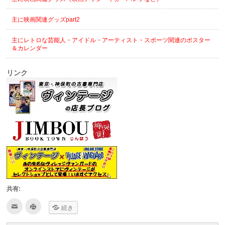
主に映画関連グッズpart2
主にレトロな芸能人・アイドル・アーティスト・スポーツ関連のポスター
＆カレンダー
リンク
共有:
ク
ク
続き
リ
リ
ッ
ッ
ク
ク