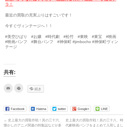
ラ！
最近の買取の充実ぶりはすごいです！
今すぐヴィンテージへ！！
#美空ひばり #お嬢 #時代劇 #松竹 #東映 #東宝 #映画
#映画パンフ #舞台パンフ #神保町 #jimbocho #神保町ヴィン
テージ
共有:
ク
ク
続き
リ
リ
ッ
ッ
ク
ク
し
し
て
て
友
印
Facebook
Hatena
twitter
Google+
LINE
達
刷
へ
(新
メ
し
←
史上最大の買取作戦！其の三十六、
史上最大の買取作戦！其の三十八、時
ー
い
ル
ウ
懐かしのアニメ関連の特集誌などが多
代劇映画パンフをまとめて入荷しまし