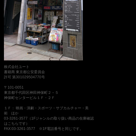
株式会社ユート
書籍商 東京都公安委員会
許可 第301029504770号
〒101-0051
東京都千代田区神田神保町２－５
神保町センタービル１Ｆ・２Ｆ
１Ｆ： 映画・演劇・スポーツ・サブカルチャー・美
術 ほか
03-3261-3577（1Fジャンルの取り扱い商品の在庫確認
はこちらです）
FAX:03-3261-3577 ※1F電話番号と同じです。