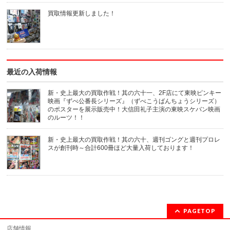
信
ド
(新
ウ
買取情報更新しました！
し
で
い
開
ウ
き
ィ
ま
ン
す)
ド
ウ
で
開
き
最近の入荷情報
ま
す)
新・史上最大の買取作戦！其の六十一、2F店にて東映ピンキー
映画『ずべ公番長シリーズ』（ずべこうばんちょうシリーズ）
のポスターを展示販売中！大信田礼子主演の東映スケバン映画
のルーツ！！
新・史上最大の買取作戦！其の六十、週刊ゴングと週刊プロレ
スが創刊時～合計600冊ほど大量入荷しております！
PAGETOP
店舗情報