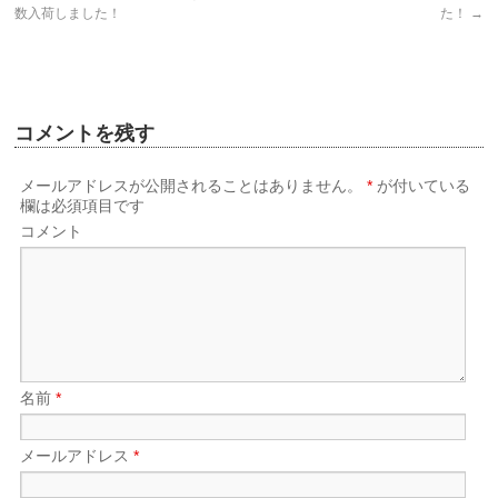
で
ィ
数入荷しました！
た！
→
送
ン
信
ド
(新
ウ
し
で
い
開
ウ
き
ィ
ま
ン
す)
ド
コメントを残す
ウ
で
開
き
メールアドレスが公開されることはありません。
*
が付いている
ま
す)
欄は必須項目です
コメント
名前
*
メールアドレス
*