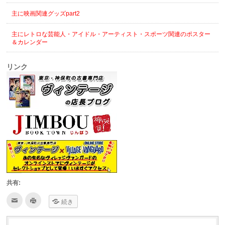
主に映画関連グッズpart2
主にレトロな芸能人・アイドル・アーティスト・スポーツ関連のポスター
＆カレンダー
リンク
共有:
ク
ク
続き
リ
リ
ッ
ッ
ク
ク
し
し