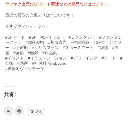
ヤフオク出品のSFアート関連などの商品などはコチラ！
最近の買取の充実ぶりはすごいです！
今すぐヴィンテージへ！！
#SFアート #SF #SFイラスト #ファンタジー #ファンタジ
ーアート #加藤俊明 #加藤直之 #生頼範義 #SFファンタジ
ー #宇宙船 #クリスフォス #スペースアート #雑誌 #洋
書 #画集 #図録 #作品集
#イラスト #イラストレーション #ドローイング #アート #
芸術 #画家 #神保町 #jimbocho
#神保町ヴィンテージ
共有:
ク
ク
続き
リ
リ
ッ
ッ
ク
ク
し
し
て
て