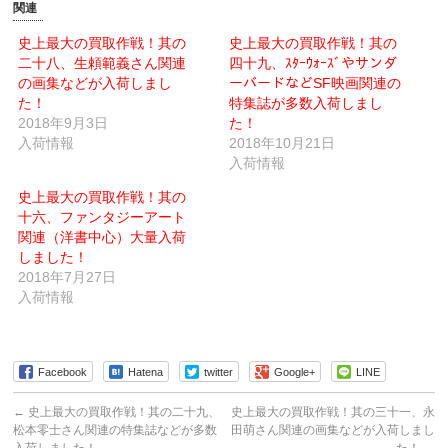
友
印
関連
達
刷
へ
(新
メ
し
史上最大の買取作戦！其の
史上最大の買取作戦！其の
ー
い
二十八、生頼範義さん関連
ル
ウ
四十九、ｽﾀｰｳｫｰｽﾞやサンダ
で
ィ
の画集などが入荷しまし
ーバードなどSF映画関連の
送
ン
信
ド
た！
特集誌が多数入荷しまし
(新
ウ
2018年9月3日
し
で
た！
い
開
入荷情報
2018年10月21日
ウ
き
ィ
ま
入荷情報
ン
す)
ド
ウ
史上最大の買取作戦！其の
で
十六、ファンタジーアート
開
き
関連（洋書中心）大量入荷
ま
す)
しました！
2018年7月27日
入荷情報
Facebook
Hatena
twitter
Google+
LINE
←
史上最大の買取作戦！其の二十九、
史上最大の買取作戦！其の三十一、永
松本零士さん関連の特集誌などが多数
田萌さん関連の画集などが入荷しまし
入荷しました！
た！
→