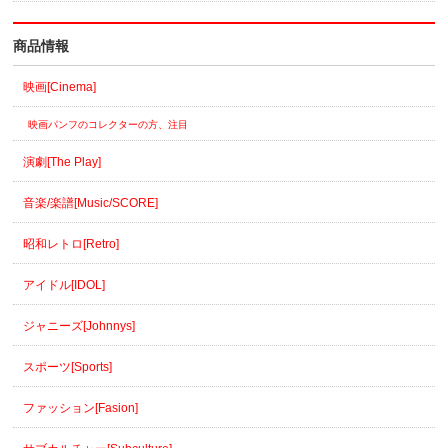
商品情報
映画[Cinema]
映画パンフのコレクターの方、注目
演劇[The Play]
音楽/楽譜[Music/SCORE]
昭和レトロ[Retro]
アイドル[IDOL]
ジャニーズ[Johnnys]
スポーツ[Sports]
ファッション[Fasion]