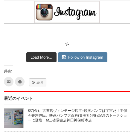
Load More...
Follow on Instagram
共有:
ク
ク
続き
リ
リ
ッ
ッ
ク
ク
し
し
最近のイベント
て
て
友
印
達
刷
へ
(新
8/7(金)、古書店ヴィンテージ店主×映画パンフは宇宙だ！主催
メ
し
今井悠也氏、映画パンフ大百科(集英社)刊行記念のトークショ
ー
い
ル
ウ
ーに登壇！at三省堂書店神田神保町本店
で
ィ
送
ン
信
ド