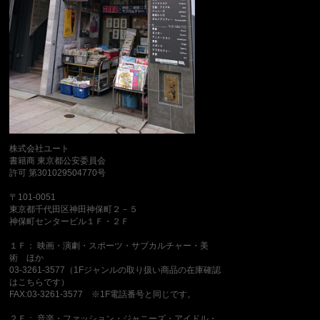
株式会社ユート
書籍商 東京都公安委員会
許可 第301029504770号
〒101-0051
東京都千代田区神田神保町２－５
神保町センタービル１Ｆ・２Ｆ
１Ｆ： 映画・演劇・スポーツ・サブカルチャー・美
術 ほか
03-3261-3577（1Fジャンルの取り扱い商品の在庫確認
はこちらです）
FAX:03-3261-3577 ※1F電話番号と同じです。
２Ｆ： 音楽・ファッション・ジャニーズ・アイドル・