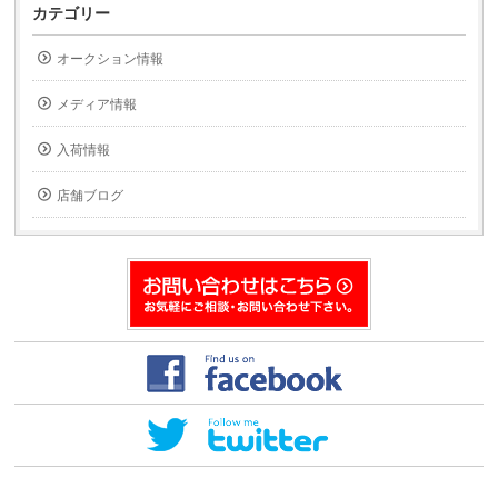
て
て
カテゴリー
友
印
達
刷
へ
(新
オークション情報
メ
し
ー
い
ル
ウ
で
ィ
メディア情報
送
ン
信
ド
(新
ウ
入荷情報
し
で
い
開
ウ
き
ィ
ま
店舗ブログ
ン
す)
ド
ウ
で
開
き
ま
す)