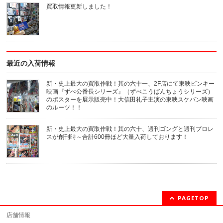
(新
ウ
買取情報更新しました！
し
で
い
開
ウ
き
ィ
ま
ン
す)
ド
ウ
で
開
き
最近の入荷情報
ま
す)
新・史上最大の買取作戦！其の六十一、2F店にて東映ピンキー
映画『ずべ公番長シリーズ』（ずべこうばんちょうシリーズ）
のポスターを展示販売中！大信田礼子主演の東映スケバン映画
のルーツ！！
新・史上最大の買取作戦！其の六十、週刊ゴングと週刊プロレ
スが創刊時～合計600冊ほど大量入荷しております！
PAGETOP
店舗情報