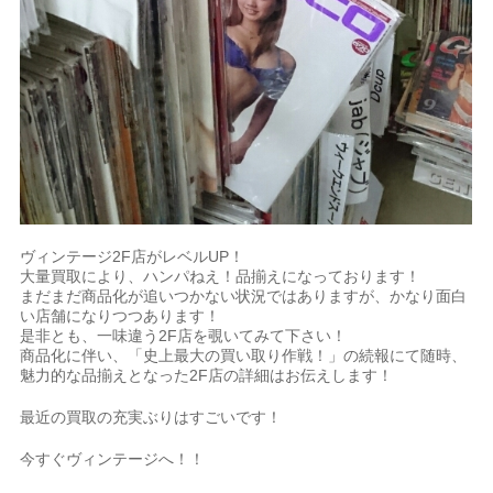
ヴィンテージ2F店がレベルUP！
大量買取により、ハンパねえ！品揃えになっております！
まだまだ商品化が追いつかない状況ではありますが、かなり面白
い店舗になりつつあります！
是非とも、一味違う2F店を覗いてみて下さい！
商品化に伴い、「史上最大の買い取り作戦！」の続報にて随時、
魅力的な品揃えとなった2F店の詳細はお伝えします！
最近の買取の充実ぶりはすごいです！
今すぐヴィンテージへ！！