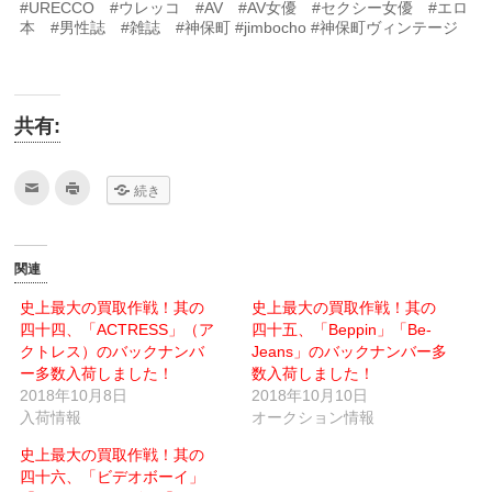
#URECCO #ウレッコ #AV #AV女優 #セクシー女優 #エロ
本 #男性誌 #雑誌 #神保町 #jimbocho #神保町ヴィンテージ
共有:
ク
ク
続き
リ
リ
ッ
ッ
ク
ク
し
し
て
て
友
印
関連
達
刷
へ
(新
メ
し
史上最大の買取作戦！其の
史上最大の買取作戦！其の
ー
い
四十四、「ACTRESS」（ア
ル
ウ
四十五、「Beppin」「Be-
で
ィ
クトレス）のバックナンバ
Jeans」のバックナンバー多
送
ン
信
ド
ー多数入荷しました！
数入荷しました！
(新
ウ
2018年10月8日
し
で
2018年10月10日
い
開
入荷情報
オークション情報
ウ
き
ィ
ま
ン
す)
史上最大の買取作戦！其の
ド
ウ
四十六、「ビデオボーイ」
で