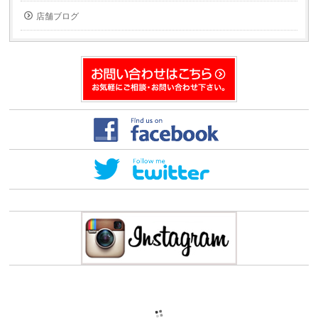
ウ
き
ィ
ま
店舗ブログ
ン
す)
ド
ウ
で
開
き
ま
す)