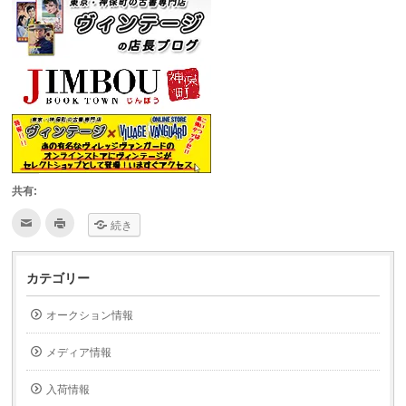
共有:
ク
ク
続き
リ
リ
ッ
ッ
ク
ク
し
し
て
て
カテゴリー
友
印
達
刷
へ
(新
オークション情報
メ
し
ー
い
ル
ウ
で
ィ
メディア情報
送
ン
信
ド
(新
ウ
入荷情報
し
で
い
開