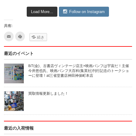
Load More...
Follow on Instagram
共有:
ク
ク
続き
リ
リ
ッ
ッ
ク
ク
し
し
最近のイベント
て
て
友
印
達
刷
へ
(新
8/7(金)、古書店ヴィンテージ店主×映画パンフは宇宙だ！主催
メ
し
今井悠也氏、映画パンフ大百科(集英社)刊行記念のトークショ
ー
い
ル
ウ
ーに登壇！at三省堂書店神田神保町本店
で
ィ
送
ン
信
ド
(新
ウ
買取情報更新しました！
し
で
い
開
ウ
き
ィ
ま
ン
す)
ド
ウ
で
開
き
最近の入荷情報
ま
す)