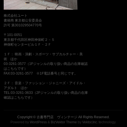
株式会社ユート
書籍商 東京都公安委員会
許可 第301029504770号
〒101-0051
東京都千代田区神田神保町２－５
神保町センタービル１Ｆ・２Ｆ
１Ｆ： 映画・演劇・スポーツ・サブカルチャー・美
術 ほか
03-3261-3577（1Fジャンルの取り扱い商品の在庫確認
はこちらです）
FAX:03-3261-3577 ※1F電話番号と同じです。
２Ｆ： 音楽・ファッション・ジャニーズ・アイドル・
アダルト ほか
TEL:03-3261-3633（2Fジャンルの取り扱い商品の在庫
確認はこちらです）
Copyright ©
古書専門店 ヴィンテージ
All Rights Reserved.
Powered by
WordPress
&
BizVektor Theme
by
Vektor,Inc.
technology.