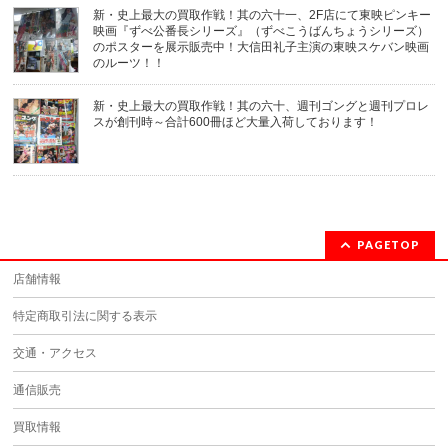
新・史上最大の買取作戦！其の六十一、2F店にて東映ピンキー
映画『ずべ公番長シリーズ』（ずべこうばんちょうシリーズ）
のポスターを展示販売中！大信田礼子主演の東映スケバン映画
のルーツ！！
新・史上最大の買取作戦！其の六十、週刊ゴングと週刊プロレ
スが創刊時～合計600冊ほど大量入荷しております！
PAGETOP
店舗情報
特定商取引法に関する表示
交通・アクセス
通信販売
買取情報