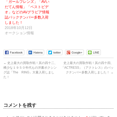
「ガールフレンズ」「AVい
開
き
だてん情報」「ベストビデ
ま
す)
オ」などのAVグラビア情報
誌バックナンバー多数入荷
しました！
2018年10月12日
オークション情報
Facebook
Hatena
twitter
Google+
LINE
←
史上最大の買取作戦！其の四十二、
史上最大の買取作戦！其の四十四、
稀少な１９５０年代もの洋書ボクシン
「ACTRESS」（アクトレス）のバッ
グ誌「The RING」大量入荷しまし
クナンバー多数入荷しました！
→
た！
コメントを残す