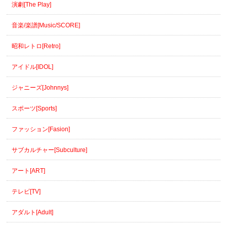
演劇[The Play]
音楽/楽譜[Music/SCORE]
昭和レトロ[Retro]
アイドル[IDOL]
ジャニーズ[Johnnys]
スポーツ[Sports]
ファッション[Fasion]
サブカルチャー[Subculture]
アート[ART]
テレビ[TV]
アダルト[Adult]