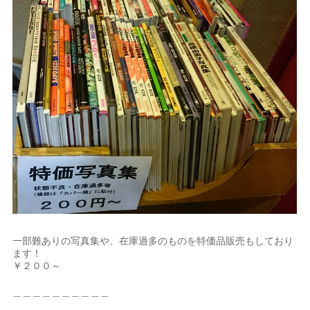
一部難ありの写真集や、在庫過多のものを特価品販売もしており
ます！
￥２００～
＿＿＿＿＿＿＿＿＿＿