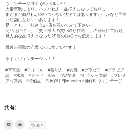
ヴィンテージ2F店がレベルUP！
大量買取により、ハンパねえ！品揃えになっております！
まだまだ商品化が追いつかない状況ではありますが、かなり面白
い店舗になりつつあります！
是非とも、一味違う2F店を覗いてみて下さい！
商品化に伴い、「史上最大の買い取り作戦！」の続報にて随時、
魅力的な品揃えとなった2F店の詳細はお伝えします！
最近の買取の充実ぶりはすごいです！
今すぐヴィンテージへ！！
#写真集 #アイドル #芸能人 #女優 #グラビア #グラビア
誌 #水着 #ヌード #AV #AV女優 #セクシー女優 #プレミ
ア写真集 #特価品 #神保町 #jimbocho #神保町ヴィンテージ
共有:
ク
ク
続き
リ
リ
ッ
ッ