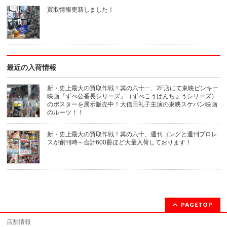
(新
ウ
買取情報更新しました！
し
で
い
開
ウ
き
ィ
ま
ン
す)
ド
ウ
で
開
き
最近の入荷情報
ま
す)
新・史上最大の買取作戦！其の六十一、2F店にて東映ピンキー
映画『ずべ公番長シリーズ』（ずべこうばんちょうシリーズ）
のポスターを展示販売中！大信田礼子主演の東映スケバン映画
のルーツ！！
新・史上最大の買取作戦！其の六十、週刊ゴングと週刊プロレ
スが創刊時～合計600冊ほど大量入荷しております！
PAGETOP
店舗情報