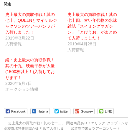
友
印
関連
達
刷
へ
(新
メ
し
史上最大の買取作戦！其の
史上最大の買取作戦！其の
ー
い
七十、QUEENとマイケルジ
ル
ウ
七十四、古い年代物の水泳
で
ィ
ャクソンのツアーパンフが
雑誌「スイミングマガジ
送
ン
信
ド
入荷しました！
ン」「とびうお」がまとめ
(新
ウ
2019年3月22日
し
で
て入荷しました！
い
開
入荷情報
2019年4月28日
ウ
き
ィ
ま
入荷情報
ン
す)
ド
ウ
続・史上最大の買取作戦！
で
其の十九、映画半券が大量
開
き
(1500枚以上！)入荷してお
ま
す)
ります！
2020年5月7日
オークション情報
Facebook
Hatena
twitter
Google+
LINE
←
史上最大の買取作戦！其の七十二、
関連商品あり！エリック･クラプトンが
高校野球特集雑誌がまとめて入荷しま
武道館で来日ツアーコンサート！
→