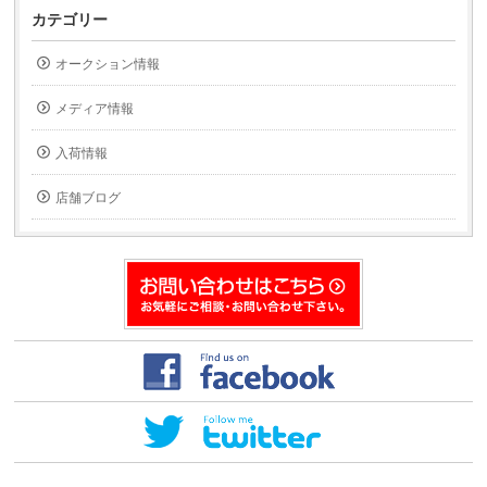
し
し
て
て
カテゴリー
友
印
達
刷
へ
(新
オークション情報
メ
し
ー
い
ル
ウ
で
ィ
メディア情報
送
ン
信
ド
(新
ウ
入荷情報
し
で
い
開
ウ
き
ィ
ま
店舗ブログ
ン
す)
ド
ウ
で
開
き
ま
す)