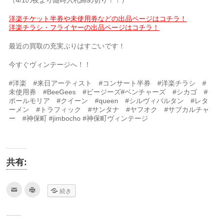
洋楽チケット半券や未使用券などの出品ページはコチラ！
洋楽チラシ・フライヤーの出品ページはコチラ！
最近の買取の充実ぶりはすごいです！
今すぐヴィンテージへ！！
#洋楽 #来日アーティスト #コンサート半券 #洋楽チラシ #
未使用券 #BeeGees #ビージーズ#ベンチャーズ #シカゴ #
ポールモリア #クイーン #queen #シルヴィバルタン #レタ
ーメン #トラフィック #サンタナ #ヤフオク #サブカルチャ
ー #神保町 #jimbocho #神保町ヴィンテージ
共有:
ク
ク
続き
リ
リ
ッ
ッ
ク
ク
し
し
て
て