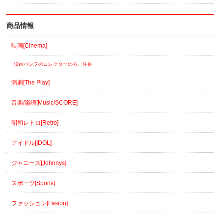
商品情報
映画[Cinema]
映画パンフのコレクターの方、注目
演劇[The Play]
音楽/楽譜[Music/SCORE]
昭和レトロ[Retro]
アイドル[IDOL]
ジャニーズ[Johnnys]
スポーツ[Sports]
ファッション[Fasion]