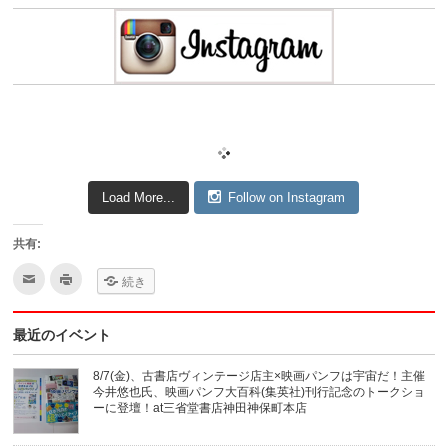
Load More...
Follow on Instagram
共有:
ク
ク
続き
リ
リ
ッ
ッ
ク
ク
し
し
最近のイベント
て
て
友
印
達
刷
へ
(新
8/7(金)、古書店ヴィンテージ店主×映画パンフは宇宙だ！主催
メ
し
今井悠也氏、映画パンフ大百科(集英社)刊行記念のトークショ
ー
い
ル
ウ
ーに登壇！at三省堂書店神田神保町本店
で
ィ
送
ン
信
ド