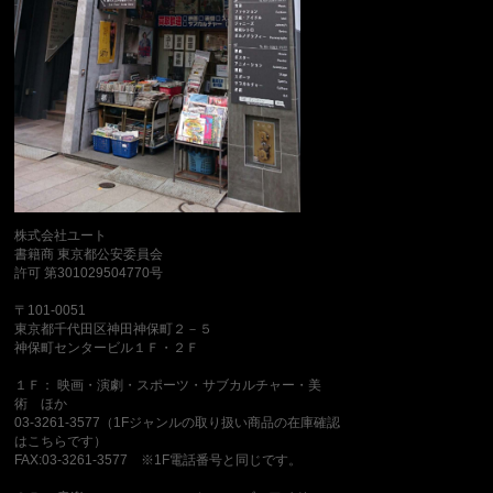
株式会社ユート
書籍商 東京都公安委員会
許可 第301029504770号
〒101-0051
東京都千代田区神田神保町２－５
神保町センタービル１Ｆ・２Ｆ
１Ｆ： 映画・演劇・スポーツ・サブカルチャー・美
術 ほか
03-3261-3577（1Fジャンルの取り扱い商品の在庫確認
はこちらです）
FAX:03-3261-3577 ※1F電話番号と同じです。