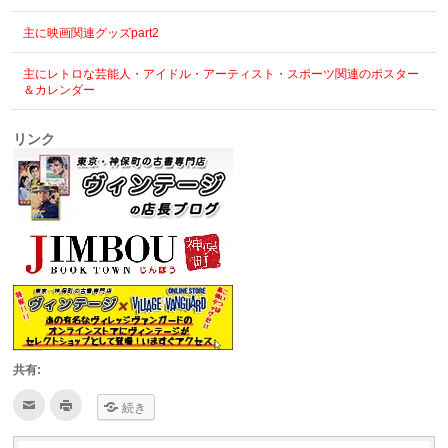
主に映画関連グッズpart2
主にレトロな芸能人・アイドル・アーティスト・スポーツ関連のポスター
＆カレンダー
リンク
共有:
ク
ク
続き
リ
リ
ッ
ッ
ク
ク