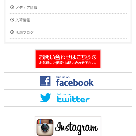
ル
ウ
で
ィ
メディア情報
送
ン
信
ド
(新
ウ
入荷情報
し
で
い
開
ウ
き
ィ
ま
店舗ブログ
ン
す)
ド
ウ
で
開
き
ま
す)