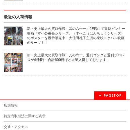
ド
ウ
で
開
き
最近の入荷情報
ま
す)
新・史上最大の買取作戦！其の六十一、2F店にて東映ピンキー
映画『ずべ公番長シリーズ』（ずべこうばんちょうシリーズ）
のポスターを展示販売中！大信田礼子主演の東映スケバン映画
のルーツ！！
新・史上最大の買取作戦！其の六十、週刊ゴングと週刊プロレ
スが創刊時～合計600冊ほど大量入荷しております！
PAGETOP
店舗情報
特定商取引法に関する表示
交通・アクセス