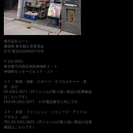
株式会社ユート
書籍商 東京都公安委員会
許可 第301029504770号
〒101-0051
東京都千代田区神田神保町２－５
神保町センタービル１Ｆ・２Ｆ
１Ｆ： 映画・演劇・スポーツ・サブカルチャー・美
術 ほか
03-3261-3577（1Fジャンルの取り扱い商品の在庫確認
はこちらです）
FAX:03-3261-3577 ※1F電話番号と同じです。
２Ｆ： 音楽・ファッション・ジャニーズ・アイドル・
アダルト ほか
TEL:03-3261-3633（2Fジャンルの取り扱い商品の在庫
確認はこちらです）