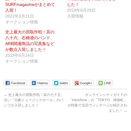
信
ド
SURFmagazineがまとめて
した！
(新
ウ
入荷！
し
で
2018年8月29日
い
開
2022年3月21日
入荷情報
ウ
き
ィ
ま
オークション情報
ン
す)
ド
ウ
史上最大の買取作戦！其の
で
八十六、石橋凌のバンド、
開
き
ARB関連商品の写真集など
ま
す)
が数点入荷しました！
2019年6月24日
オークション情報
Facebook
Hatena
twitter
Google+
LINE
←
史上最大の買取作戦！其の七十五、
オンラインシティガイドの
古い「日劇ミュージックホール」のパ
「HereNow」の「TOKYO 神保町」
ンフが入荷しました！
の特集で当店ヴィンテージが紹介され
ました！
→