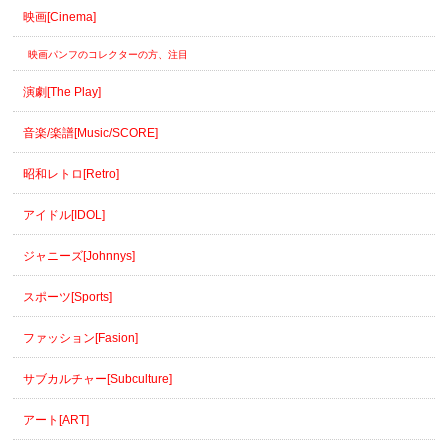
映画[Cinema]
映画パンフのコレクターの方、注目
演劇[The Play]
音楽/楽譜[Music/SCORE]
昭和レトロ[Retro]
アイドル[IDOL]
ジャニーズ[Johnnys]
スポーツ[Sports]
ファッション[Fasion]
サブカルチャー[Subculture]
アート[ART]