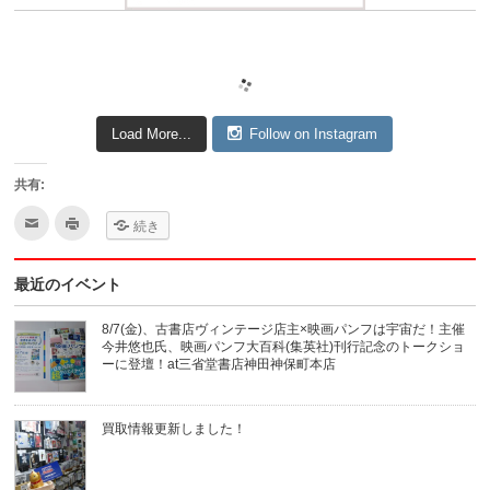
Load More...
Follow on Instagram
共有:
ク
ク
続き
リ
リ
ッ
ッ
ク
ク
し
し
最近のイベント
て
て
友
印
達
刷
へ
(新
8/7(金)、古書店ヴィンテージ店主×映画パンフは宇宙だ！主催
メ
し
今井悠也氏、映画パンフ大百科(集英社)刊行記念のトークショ
ー
い
ル
ウ
ーに登壇！at三省堂書店神田神保町本店
で
ィ
送
ン
信
ド
(新
ウ
買取情報更新しました！
し
で
い
開
ウ
き
ィ
ま
ン
す)