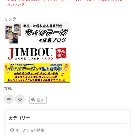
＆カレンダー
リンク
共有:
ク
ク
続き
リ
リ
ッ
ッ
ク
ク
し
し
て
て
カテゴリー
友
印
達
刷
へ
(新
オークション情報
メ
し
ー
い