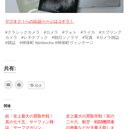
ヤフオク！への出品ページはコチラ！
#クラシックカメラ #カメラ #フォト #ライカ #スプリング
カメラ #レチナブック #朝日ソノラマ #写真 #カメラ雑誌
#雑誌 #神保町 #jimbocho #神保町ヴィンテージ
共有:
ク
ク
続き
リ
リ
ッ
ッ
ク
ク
し
し
て
て
友
印
関連
達
刷
へ
(新
メ
し
続・史上最大の買取作戦！
史上最大の買取作戦！其の
ー
い
其の七十五、サーフィン雑
ル
ウ
二十六、航空・戦闘機関連
で
ィ
誌「サーフマガジン」
の画集などが大量入荷しま
送
ン