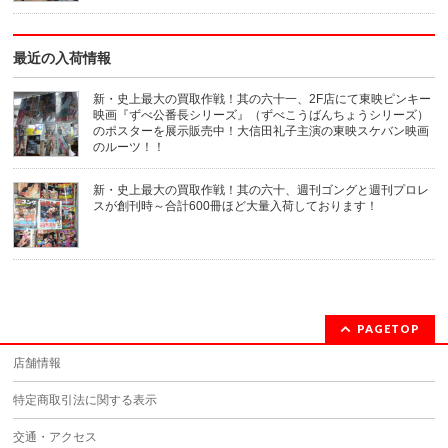
ド
ウ
で
開
き
最近の入荷情報
ま
す)
新・史上最大の買取作戦！其の六十一、2F店にて東映ピンキー
映画『ずべ公番長シリーズ』（ずべこうばんちょうシリーズ）
のポスターを展示販売中！大信田礼子主演の東映スケバン映画
のルーツ！！
新・史上最大の買取作戦！其の六十、週刊ゴングと週刊プロレ
スが創刊時～合計600冊ほど大量入荷しております！
PAGETOP
店舗情報
特定商取引法に関する表示
交通・アクセス