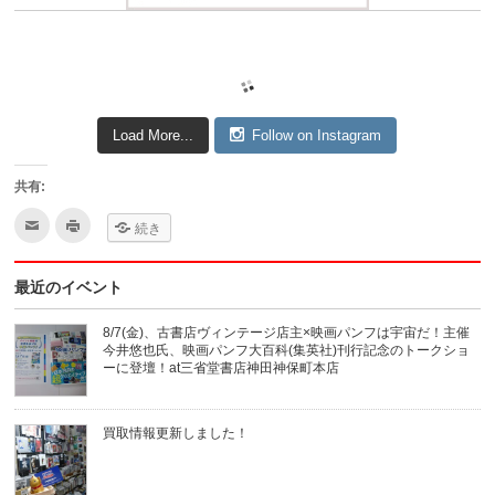
Load More...
Follow on Instagram
共有:
ク
ク
続き
リ
リ
ッ
ッ
ク
ク
し
し
最近のイベント
て
て
友
印
達
刷
へ
(新
8/7(金)、古書店ヴィンテージ店主×映画パンフは宇宙だ！主催
メ
し
今井悠也氏、映画パンフ大百科(集英社)刊行記念のトークショ
ー
い
ル
ウ
ーに登壇！at三省堂書店神田神保町本店
で
ィ
送
ン
信
ド
(新
ウ
買取情報更新しました！
し
で
い
開
ウ
き
ィ
ま
ン
す)