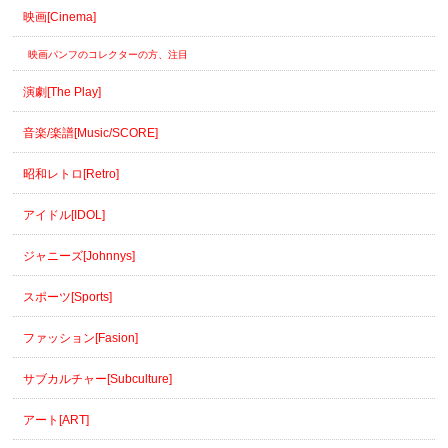
映画[Cinema]
映画パンフのコレクターの方、注目
演劇[The Play]
音楽/楽譜[Music/SCORE]
昭和レトロ[Retro]
アイドル[IDOL]
ジャニーズ[Johnnys]
スポーツ[Sports]
ファッション[Fasion]
サブカルチャー[Subculture]
アート[ART]