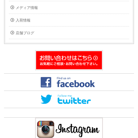
ル
ウ
で
ィ
メディア情報
送
ン
信
ド
(新
ウ
入荷情報
し
で
い
開
ウ
き
ィ
ま
店舗ブログ
ン
す)
ド
ウ
で
開
き
ま
す)