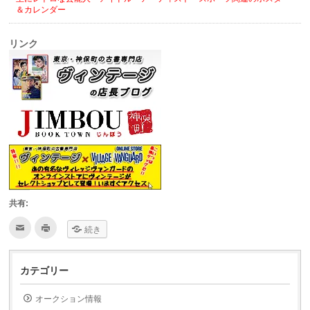
＆カレンダー
リンク
共有:
ク
ク
続き
リ
リ
ッ
ッ
ク
ク
し
し
て
て
カテゴリー
友
印
達
刷
へ
(新
オークション情報
メ
し
ー
い