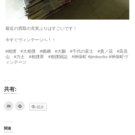
最近の買取の充実ぶりはすごいです！
今すぐヴィンテージへ！！
#相撲 #大相撲 #横綱 #大鵬 #千代の富士 #貴ノ花 #高見
山 #力士 #相撲界 #相撲雑誌 #神保町 #jimbocho #神保町ヴ
ィンテージ
共有:
ク
ク
続き
リ
リ
ッ
ッ
ク
ク
し
し
て
て
友
印
関連
達
刷
へ
(新