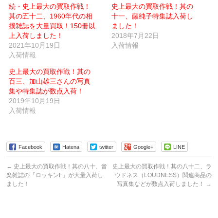
メ
し
続・史上最大の買取作戦！
史上最大の買取作戦！其の
ー
い
其の五十二、1960年代の相
ル
ウ
十一、藤純子特集誌入荷し
で
ィ
撲雑誌を大量買取！150冊以
ました！
送
ン
信
ド
上入荷しました！
2018年7月22日
(新
ウ
2021年10月19日
し
で
入荷情報
い
開
入荷情報
ウ
き
ィ
ま
ン
す)
史上最大の買取作戦！其の
ド
ウ
百三、加山雄三さんの写真
で
集や特集誌が数点入荷！
開
き
2019年10月19日
ま
す)
入荷情報
Facebook
Hatena
twitter
Google+
LINE
←
史上最大の買取作戦！其の八十、音
史上最大の買取作戦！其の八十二、ラ
楽雑誌の「ロッキンF」が大量入荷し
ウドネス（LOUDNESS）関連商品の
ました！
写真集などが数点入荷しました！
→