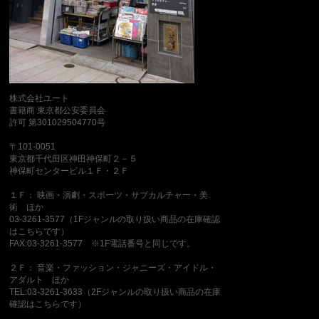
株式会社ユート
書籍商 東京都公安委員会
許可 第301029504770号
〒101-0051
東京都千代田区神田神保町２－５
神保町センタービル１Ｆ・２Ｆ
１Ｆ： 映画・演劇・スポーツ・サブカルチャー・美
術 ほか
03-3261-3577（1Fジャンルの取り扱い商品の在庫確認
はこちらです）
FAX:03-3261-3577 ※1F電話番号と同じです。
２Ｆ： 音楽・ファッション・ジャニーズ・アイドル・
アダルト ほか
TEL:03-3261-3633（2Fジャンルの取り扱い商品の在庫
確認はこちらです）