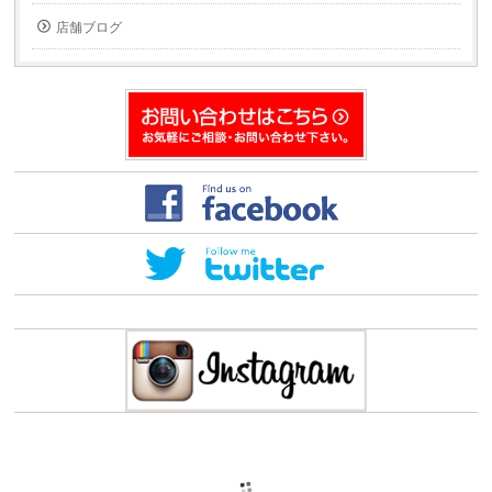
い
開
ウ
き
ィ
ま
店舗ブログ
ン
す)
ド
ウ
で
開
き
ま
す)