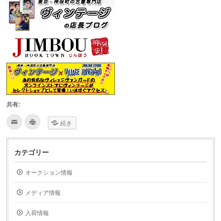
共有:
ク
ク
続き
リ
リ
ッ
ッ
ク
ク
し
し
て
て
カテゴリー
友
印
達
刷
へ
(新
オークション情報
メ
し
ー
い
ル
ウ
で
ィ
メディア情報
送
ン
信
ド
(新
ウ
入荷情報
し
で