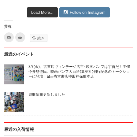
Load More...
Follow on Instagram
共有:
ク
ク
続き
リ
リ
ッ
ッ
ク
ク
し
し
最近のイベント
て
て
友
印
達
刷
へ
(新
8/7(金)、古書店ヴィンテージ店主×映画パンフは宇宙だ！主催
メ
し
今井悠也氏、映画パンフ大百科(集英社)刊行記念のトークショ
ー
い
ル
ウ
ーに登壇！at三省堂書店神田神保町本店
で
ィ
送
ン
信
ド
(新
ウ
買取情報更新しました！
し
で
い
開
ウ
き
ィ
ま
ン
す)
ド
ウ
で
開
き
最近の入荷情報
ま
す)