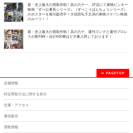
新・史上最大の買取作戦！其の六十一、2F店にて東映ピンキー
映画『ずべ公番長シリーズ』（ずべこうばんちょうシリーズ）
のポスターを展示販売中！大信田礼子主演の東映スケバン映画
のルーツ！！
新・史上最大の買取作戦！其の六十、週刊ゴングと週刊プロレ
スが創刊時～合計600冊ほど大量入荷しております！
PAGETOP
店舗情報
特定商取引法に関する表示
交通・アクセス
通信販売
買取情報