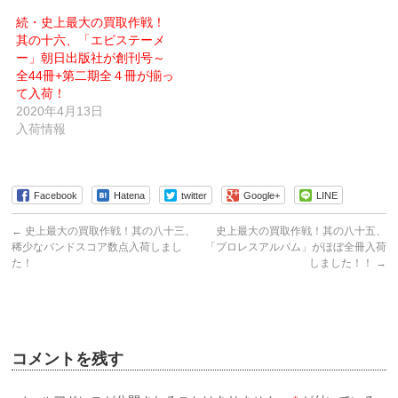
ィ
ま
ン
す)
続・史上最大の買取作戦！
ド
ウ
其の十六、「エピステーメ
で
ー」朝日出版社が創刊号～
開
き
全44冊+第二期全４冊が揃っ
ま
す)
て入荷！
2020年4月13日
入荷情報
Facebook
Hatena
twitter
Google+
LINE
←
史上最大の買取作戦！其の八十三、
史上最大の買取作戦！其の八十五、
稀少なバンドスコア数点入荷しまし
「プロレスアルバム」がほぼ全冊入荷
た！
しました！！
→
コメントを残す