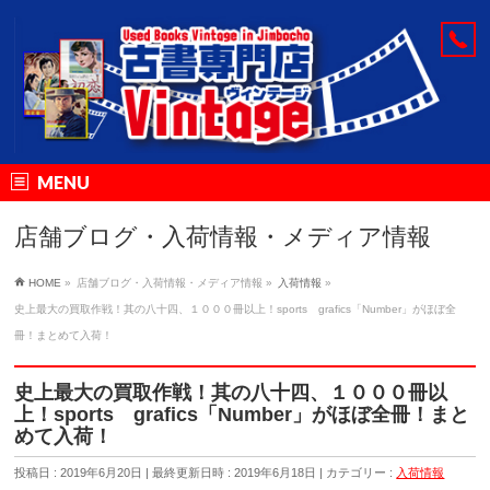
MENU
店舗ブログ・入荷情報・メディア情報
HOME
»
店舗ブログ・入荷情報・メディア情報
»
入荷情報
»
史上最大の買取作戦！其の八十四、１０００冊以上！sports grafics「Number」がほぼ全
冊！まとめて入荷！
史上最大の買取作戦！其の八十四、１０００冊以
上！sports grafics「Number」がほぼ全冊！まと
めて入荷！
投稿日 : 2019年6月20日
最終更新日時 : 2019年6月18日
カテゴリー :
入荷情報