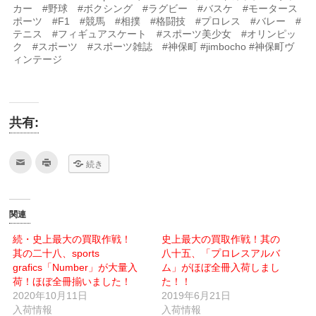
カー #野球 #ボクシング #ラグビー #バスケ #モータース
ポーツ #F1 #競馬 #相撲 #格闘技 #プロレス #バレー #
テニス #フィギュアスケート #スポーツ美少女 #オリンピッ
ク #スポーツ #スポーツ雑誌 #神保町 #jimbocho #神保町ヴ
ィンテージ
共有:
ク
ク
続き
リ
リ
ッ
ッ
ク
ク
し
し
て
て
友
印
関連
達
刷
へ
(新
メ
し
続・史上最大の買取作戦！
史上最大の買取作戦！其の
ー
い
其の二十八、sports
ル
ウ
八十五、「プロレスアルバ
で
ィ
grafics「Number」が大量入
ム」がほぼ全冊入荷しまし
送
ン
信
ド
荷！ほぼ全冊揃いました！
た！！
(新
ウ
2020年10月11日
し
で
2019年6月21日
い
開
入荷情報
入荷情報
ウ
き