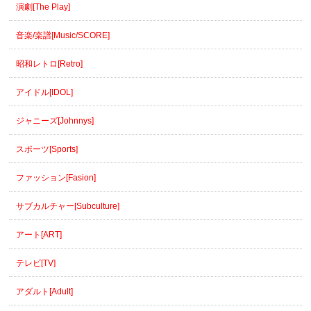
演劇[The Play]
音楽/楽譜[Music/SCORE]
昭和レトロ[Retro]
アイドル[IDOL]
ジャニーズ[Johnnys]
スポーツ[Sports]
ファッション[Fasion]
サブカルチャー[Subculture]
アート[ART]
テレビ[TV]
アダルト[Adult]