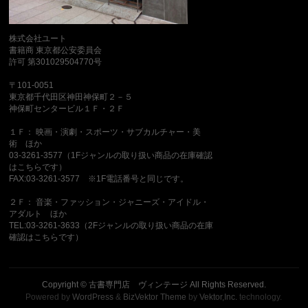
株式会社ユート
書籍商 東京都公安委員会
許可 第301029504770号
〒101-0051
東京都千代田区神田神保町２－５
神保町センタービル１Ｆ・２Ｆ
１Ｆ： 映画・演劇・スポーツ・サブカルチャー・美
術 ほか
03-3261-3577（1Fジャンルの取り扱い商品の在庫確認
はこちらです）
FAX:03-3261-3577 ※1F電話番号と同じです。
２Ｆ： 音楽・ファッション・ジャニーズ・アイドル・
アダルト ほか
TEL:03-3261-3633（2Fジャンルの取り扱い商品の在庫
確認はこちらです）
Copyright ©
古書専門店 ヴィンテージ
All Rights Reserved.
Powered by
WordPress
&
BizVektor Theme
by
Vektor,Inc.
technology.