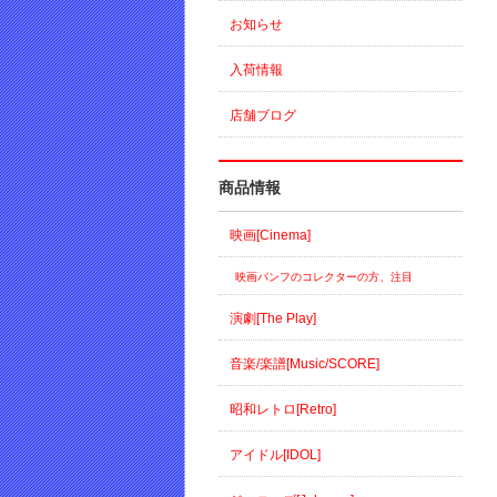
お知らせ
入荷情報
店舗ブログ
商品情報
映画[Cinema]
映画パンフのコレクターの方、注目
演劇[The Play]
音楽/楽譜[Music/SCORE]
昭和レトロ[Retro]
アイドル[IDOL]