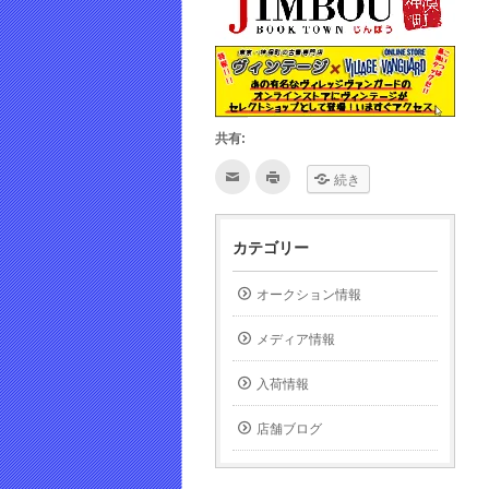
共有:
ク
ク
続き
リ
リ
ッ
ッ
ク
ク
し
し
て
て
カテゴリー
友
印
達
刷
へ
(新
メ
し
オークション情報
ー
い
ル
ウ
で
ィ
メディア情報
送
ン
信
ド
(新
ウ
し
で
入荷情報
い
開
ウ
き
ィ
ま
店舗ブログ
ン
す)
ド
ウ
で
開