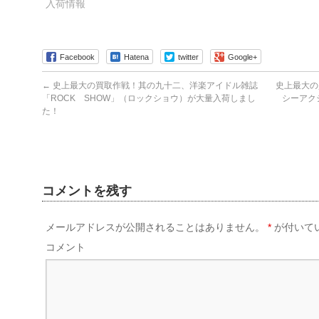
ウ
き
入荷情報
ィ
ま
ン
す)
ド
ウ
で
開
Facebook
Hatena
twitter
Google+
き
ま
す)
←
史上最大の買取作戦！其の九十二、洋楽アイドル雑誌
史上最大の
「ROCK SHOW」（ロックショウ）が大量入荷しまし
シーアク
た！
コメントを残す
メールアドレスが公開されることはありません。
*
が付いて
コメント