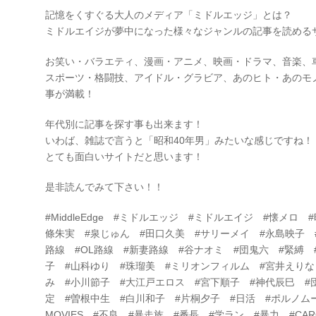
記憶をくすぐる大人のメディア「ミドルエッジ」とは？
ミドルエイジが夢中になった様々なジャンルの記事を読める
お笑い・バラエティ、漫画・アニメ、映画・ドラマ、音楽、
スポーツ・格闘技、アイドル・グラビア、あのヒト・あのモ
事が満載！
年代別に記事を探す事も出来ます！
いわば、雑誌で言うと「昭和40年男」みたいな感じですね！
とても面白いサイトだと思います！
是非読んでみて下さい！！
#MiddleEdge #ミドルエッジ #ミドルエイジ #懐メロ
條朱実 #泉じゅん #田口久美 #サリーメイ #永島映子 
路線 #OL路線 #新妻路線 #谷ナオミ #団鬼六 #緊縛 
子 #山科ゆり #珠瑠美 #ミリオンフィルム #宮井えりな
み #小川節子 #大江戸エロス #宮下順子 #神代辰巳 #
定 #曽根中生 #白川和子 #片桐夕子 #日活 #ポルノムー
MOVIES #不良 #暴走族 #番長 #学ラン #暴力 #C