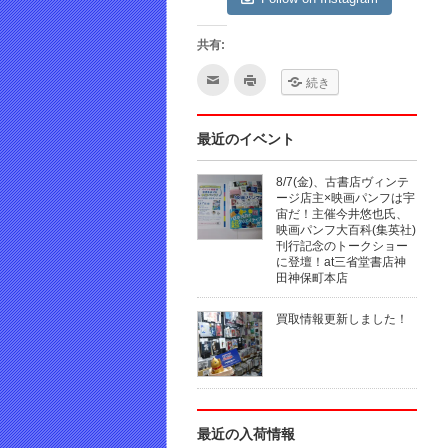
共有:
ク
ク
続き
リ
リ
ッ
ッ
ク
ク
し
し
て
て
最近のイベント
友
印
達
刷
へ
(新
8/7(金)、古書店ヴィンテ
メ
し
ー
い
ージ店主×映画パンフは宇
ル
ウ
宙だ！主催今井悠也氏、
で
ィ
映画パンフ大百科(集英社)
送
ン
信
ド
刊行記念のトークショー
(新
ウ
に登壇！at三省堂書店神
し
で
田神保町本店
い
開
ウ
き
ィ
ま
ン
す)
買取情報更新しました！
ド
ウ
で
開
き
ま
す)
最近の入荷情報