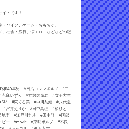
サイトです！
車・バイク、ゲーム・おもちゃ、
ノ、社会・流行、懐エロ などなどの記
 #昭和40年男 #日活ロマンポルノ #二
#志麻いずみ #女教師路線 #女子大生
#SM #東てる美 #中川梨絵 #八代夏
 #宮井えりか #田中真理 #梢ひと
団地妻 #江戸川乱歩 #田中登 #阿部
ビー #movie #東映ポルノ #不良
AROL #キャロル #矢沢永吉