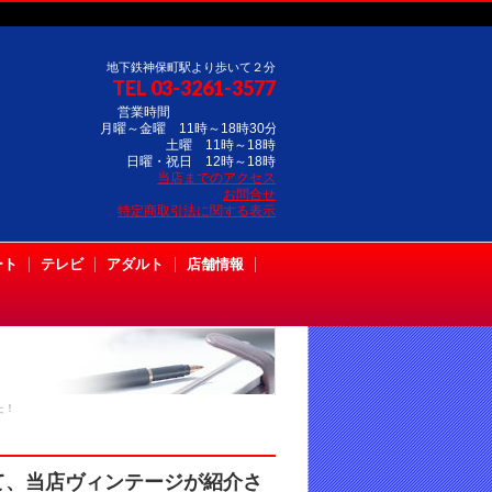
地下鉄神保町駅より歩いて２分
TEL 03-3261-3577
営業時間
月曜～金曜 11時～18時30分
土曜 11時～18時
日曜・祝日 12時～18時
当店までのアクセス
お問合せ
特定商取引法に関する表示
ート
テレビ
アダルト
店舗情報
た！
トにて、当店ヴィンテージが紹介さ