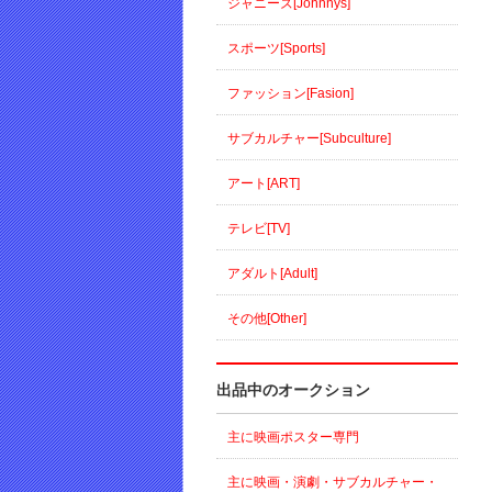
ジャニーズ[Johnnys]
スポーツ[Sports]
ファッション[Fasion]
サブカルチャー[Subculture]
アート[ART]
テレビ[TV]
アダルト[Adult]
その他[Other]
出品中のオークション
主に映画ポスター専門
主に映画・演劇・サブカルチャー・