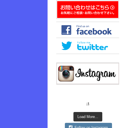
き
ま
す)
Load More...
Follow on Instagram