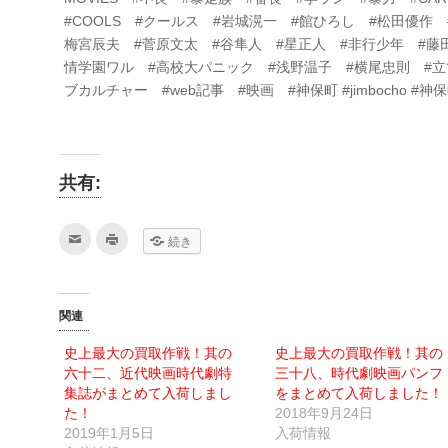
#COOLS #クールス #岩城滉一 #館ひろし #松田優作
梅宮辰夫 #菅原文太 #谷隼人 #星正人 #非行少年 #藤
情学園ワル #高校大パニック #浅野温子 #横尾忠則 #立て看
ブカルチャー #web記事 #映画 #神保町 #jimbocho #
共有:
ク
ク
続き
リ
リ
ッ
ッ
ク
ク
し
し
て
て
友
印
関連
達
刷
へ
(新
メ
し
史上最大の買取作戦！其の
史上最大の買取作戦！其の
ー
い
ル
ウ
六十二、近代映画時代劇特
三十八、時代劇映画パンフ
で
ィ
送
ン
集誌がまとめて入荷しまし
をまとめて入荷しました！
信
ド
た！
2018年9月24日
(新
ウ
し
で
2019年1月5日
入荷情報
い
開