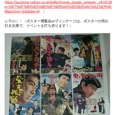
https://auctions.yahoo.co.jp/seller/movie_poster_vintage;_y
p=%E7%9F%B3%E5%8E%9F%E8%A3%95%E6%AC%A1%E9%83%8E&
8&anchor=1&slider=0
）
お早めに！（
ポスター博覧会atヴィンテージは、ポスターの売れ
行き次第で、イベントを打ち切ります！
）