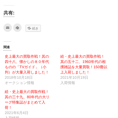
共有:
ク
ク
続き
リ
リ
ッ
ッ
ク
ク
し
し
て
て
友
印
関連
達
刷
へ
(新
メ
し
史上最大の買取作戦！其の
続・史上最大の買取作戦！
ー
い
四十八、懐かしの８０年代
ル
ウ
其の五十二、1960年代の相
で
ィ
ものの「TVガイド」（小
撲雑誌を大量買取！150冊以
送
ン
信
ド
判）が大量入荷しました！
上入荷しました！
(新
ウ
2018年10月18日
し
で
2021年10月19日
い
開
オークション情報
入荷情報
ウ
き
ィ
ま
ン
す)
続・史上最大の買取作戦！
ド
ウ
其の三十九、80年代の大リ
で
ーグ特集誌がまとめて入
開
き
荷！
ま
す)
2021年6月4日