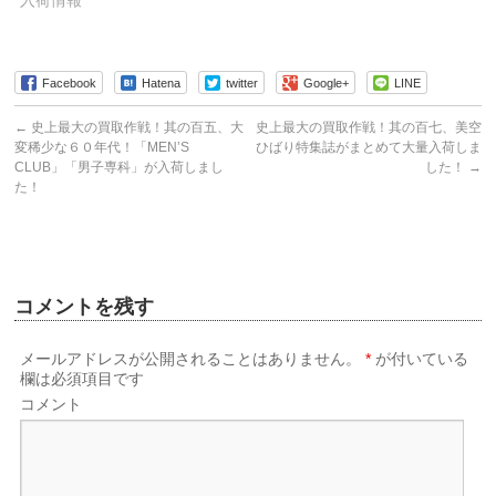
入荷情報
Facebook
Hatena
twitter
Google+
LINE
←
史上最大の買取作戦！其の百五、大
史上最大の買取作戦！其の百七、美空
変稀少な６０年代！「MEN’S
ひばり特集誌がまとめて大量入荷しま
CLUB」「男子専科」が入荷しまし
した！
→
た！
コメントを残す
メールアドレスが公開されることはありません。
*
が付いている
欄は必須項目です
コメント