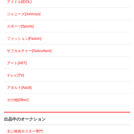
アイドル[IDOL]
ジャニーズ[Johnnys]
スポーツ[Sports]
ファッション[Fasion]
サブカルチャー[Subculture]
アート[ART]
テレビ[TV]
アダルト[Adult]
その他[Other]
出品中のオークション
主に映画ポスター専門