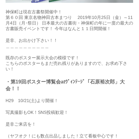
神保町は現在古書祭開催中！
第６０回 東京名物神田古本まつり 2019年10月25日（金）～11
月4日（月･祭日） 日本最大の古書街・神保町の年に一度の最大の
古書販売イベントです！ 今年はなんと１１日間開催！
是非、お出かけ下さい！！
＿＿＿＿＿＿＿＿＿＿
既存のポスター展示大会の模様です！
こちらのポスターもまだ売れ残りがありますので、お求め下さ
い！
・第19回ポスター博覧会atｳﾞｨﾝﾃｰｼﾞ「石原裕次郎」大
会
！
！
H29 10/21(土)より開催！
写真撮影もOK！SNS投稿歓迎！
是非ご来店を！
（ヤフオク！にも数点出品しました！立て看板中心です！