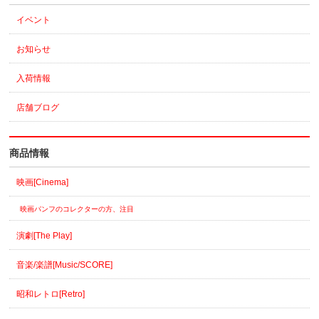
イベント
お知らせ
入荷情報
店舗ブログ
商品情報
映画[Cinema]
映画パンフのコレクターの方、注目
演劇[The Play]
音楽/楽譜[Music/SCORE]
昭和レトロ[Retro]