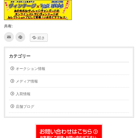
共有:
ク
ク
続き
リ
リ
ッ
ッ
ク
ク
し
し
て
て
カテゴリー
友
印
達
刷
へ
(新
オークション情報
メ
し
ー
い
ル
ウ
で
ィ
メディア情報
送
ン
信
ド
(新
ウ
入荷情報
し
で
い
開
ウ
き
ィ
ま
店舗ブログ
ン
す)
ド
ウ
で
開
き
ま
す)