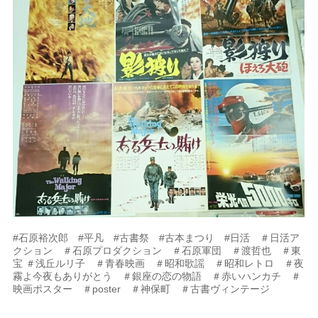
#石原裕次郎 #平凡 #古書祭 #古本まつり #日活 ＃日活ア
クション ＃石原プロダクション ＃石原軍団 ＃渡哲也 ＃東
宝 ＃浅丘ルリ子 ＃青春映画 ＃昭和歌謡 ＃昭和レトロ ＃夜
霧よ今夜もありがとう ＃銀座の恋の物語 ＃赤いハンカチ ＃
映画ポスター ＃poster ＃神保町 ＃古書ヴィンテージ