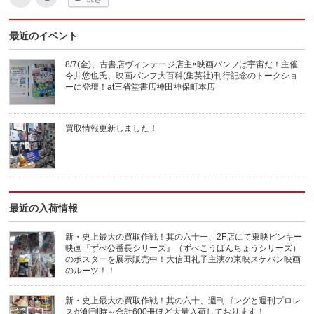
リ
リ
ッ
ッ
ク
ク
し
し
最近のイベント
て
て
友
印
達
刷
へ
(新
8/7(金)、古書店ヴィンテージ店主×映画パンフは宇宙だ！主催
メ
し
今井悠也氏、映画パンフ大百科(集英社)刊行記念のトークショ
ー
い
ル
ウ
ーに登壇！at三省堂書店神田神保町本店
で
ィ
送
ン
信
ド
(新
ウ
買取情報更新しました！
し
で
い
開
ウ
き
ィ
ま
ン
す)
ド
ウ
で
開
き
最近の入荷情報
ま
す)
新・史上最大の買取作戦！其の六十一、2F店にて東映ピンキー
映画『ずべ公番長シリーズ』（ずべこうばんちょうシリーズ）
のポスターを展示販売中！大信田礼子主演の東映スケバン映画
のルーツ！！
新・史上最大の買取作戦！其の六十、週刊ゴングと週刊プロレ
スが創刊時～合計600冊ほど大量入荷しております！