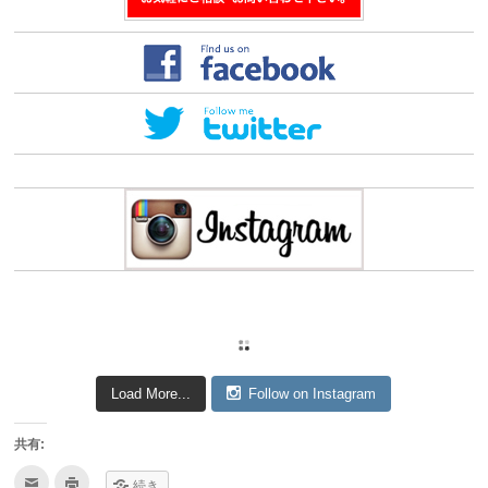
Load More...
Follow on Instagram
共有:
ク
ク
続き