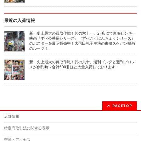
ン
す)
ド
ウ
で
開
き
最近の入荷情報
ま
す)
新・史上最大の買取作戦！其の六十一、2F店にて東映ピンキー
映画『ずべ公番長シリーズ』（ずべこうばんちょうシリーズ）
のポスターを展示販売中！大信田礼子主演の東映スケバン映画
のルーツ！！
新・史上最大の買取作戦！其の六十、週刊ゴングと週刊プロレ
スが創刊時～合計600冊ほど大量入荷しております！
PAGETOP
店舗情報
特定商取引法に関する表示
交通・アクセス