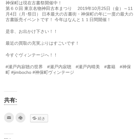
神保町は現在古書祭開催中！
第６０回 東京名物神田古本まつり 2019年10月25日（金）～11
月4日（月･祭日） 日本最大の古書街・神保町の年に一度の最大の
古書販売イベントです！ 今年はなんと１１日間開催！
是非、お出かけ下さい！！
最近の買取の充実ぶりはすごいです！
今すぐヴィンテージへ！！
#瀬戸内寂聴の世界 #瀬戸内寂聴 #瀬戸内晴美 #書籍 #神保
町 #jimbocho #神保町ヴィンテージ
共有:
ク
ク
続き
リ
リ
ッ
ッ
ク
ク
し
し
て
て