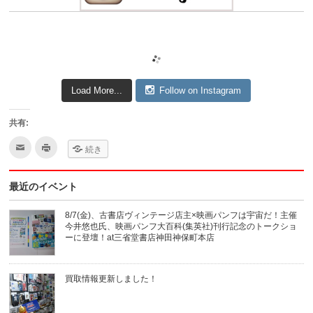
Load More...
Follow on Instagram
共有:
ク
ク
続き
リ
リ
ッ
ッ
ク
ク
し
し
最近のイベント
て
て
友
印
達
刷
へ
(新
8/7(金)、古書店ヴィンテージ店主×映画パンフは宇宙だ！主催
メ
し
今井悠也氏、映画パンフ大百科(集英社)刊行記念のトークショ
ー
い
ル
ウ
ーに登壇！at三省堂書店神田神保町本店
で
ィ
送
ン
信
ド
(新
ウ
買取情報更新しました！
し
で
い
開
ウ
き
ィ
ま