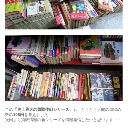
この
「史上最大の買取作戦シリーズ」
も、とうとう人間の煩悩の
数の
108回
を迎えました！
次回より買取情報の新シリーズを情報発信したいと思います！！