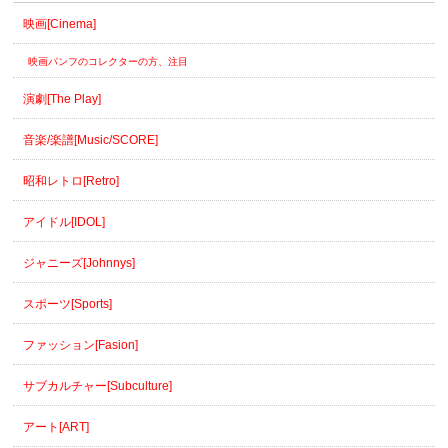
映画[Cinema]
映画パンフのコレクターの方、注目
演劇[The Play]
音楽/楽譜[Music/SCORE]
昭和レトロ[Retro]
アイドル[IDOL]
ジャニーズ[Johnnys]
スポーツ[Sports]
ファッション[Fasion]
サブカルチャー[Subculture]
アート[ART]