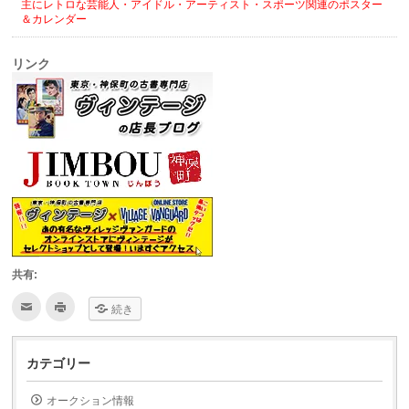
主にレトロな芸能人・アイドル・アーティスト・スポーツ関連のポスター
＆カレンダー
リンク
共有:
ク
ク
続き
リ
リ
ッ
ッ
ク
ク
し
し
て
て
カテゴリー
友
印
達
刷
へ
(新
オークション情報
メ
し