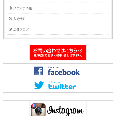
ー
い
ル
ウ
で
ィ
メディア情報
送
ン
信
ド
(新
ウ
入荷情報
し
で
い
開
ウ
き
ィ
ま
店舗ブログ
ン
す)
ド
ウ
で
開
き
ま
す)