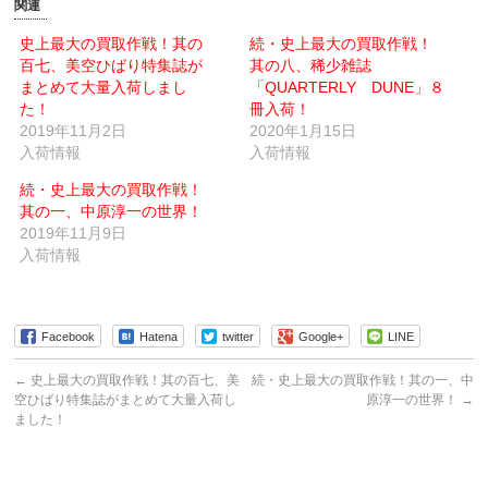
友
印
関連
達
刷
へ
(新
メ
し
史上最大の買取作戦！其の
続・史上最大の買取作戦！
ー
い
百七、美空ひばり特集誌が
ル
ウ
其の八、稀少雑誌
で
ィ
まとめて大量入荷しまし
「QUARTERLY DUNE」８
送
ン
信
ド
た！
冊入荷！
(新
ウ
2019年11月2日
し
で
2020年1月15日
い
開
入荷情報
入荷情報
ウ
き
ィ
ま
ン
す)
続・史上最大の買取作戦！
ド
ウ
其の一、中原淳一の世界！
で
2019年11月9日
開
き
入荷情報
ま
す)
Facebook
Hatena
twitter
Google+
LINE
←
史上最大の買取作戦！其の百七、美
続・史上最大の買取作戦！其の一、中
空ひばり特集誌がまとめて大量入荷し
原淳一の世界！
→
ました！