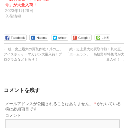
き
号」が大量入荷！
ま
す)
2023年1月26日
入荷情報
Facebook
Hatena
twitter
Google+
LINE
←
続・史上最大の買取作戦！其の三、
続・史上最大の買取作戦！其の五、
アイスホッケーマガジン大量入荷！プ
「ホームラン」 高校野球特集号が大
ログラムなどもあり！
量入荷！
→
コメントを残す
メールアドレスが公開されることはありません。
*
が付いている
欄は必須項目です
コメント