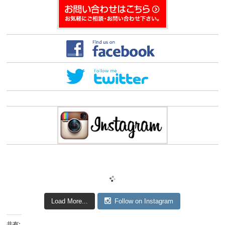
き
ま
す)
Load More...
Follow on Instagram
共有: