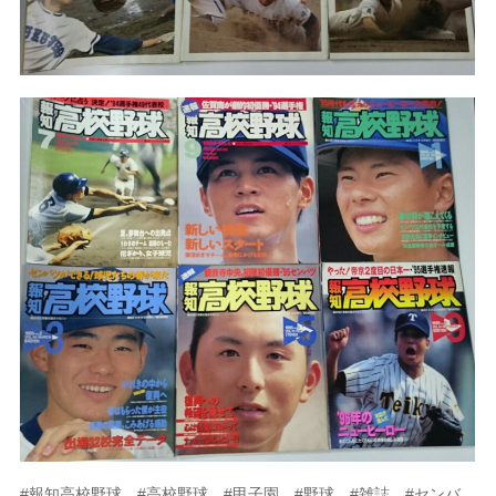
#報知高校野球 #高校野球 #甲子園 #野球 #雑誌 #センバ