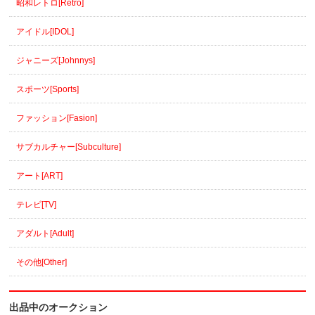
昭和レトロ[Retro]
アイドル[IDOL]
ジャニーズ[Johnnys]
スポーツ[Sports]
ファッション[Fasion]
サブカルチャー[Subculture]
アート[ART]
テレビ[TV]
アダルト[Adult]
その他[Other]
出品中のオークション