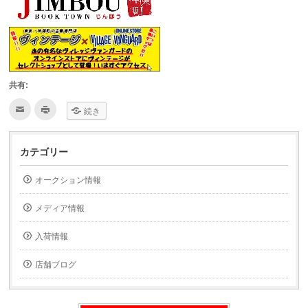
共有:
ク
ク
続き
リ
リ
ッ
ッ
ク
ク
し
し
て
て
カテゴリー
友
印
達
刷
へ
(新
オークション情報
メ
し
ー
い
ル
ウ
で
ィ
メディア情報
送
ン
信
ド
(新
ウ
入荷情報
し
で
い
開
ウ
き
ィ
ま
店舗ブログ
ン
す)
ド
ウ
で
開