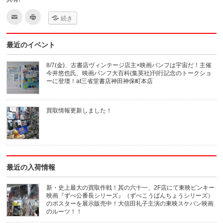
ク
ク
続き
リ
リ
ッ
ッ
ク
ク
し
し
最近のイベント
て
て
友
印
達
刷
へ
(新
8/7(金)、古書店ヴィンテージ店主×映画パンフは宇宙だ！主催
メ
し
今井悠也氏、映画パンフ大百科(集英社)刊行記念のトークショ
ー
い
ル
ウ
ーに登壇！at三省堂書店神田神保町本店
で
ィ
送
ン
信
ド
(新
ウ
買取情報更新しました！
し
で
い
開
ウ
き
ィ
ま
ン
す)
ド
ウ
で
開
き
最近の入荷情報
ま
す)
新・史上最大の買取作戦！其の六十一、2F店にて東映ピンキー
映画『ずべ公番長シリーズ』（ずべこうばんちょうシリーズ）
のポスターを展示販売中！大信田礼子主演の東映スケバン映画
のルーツ！！