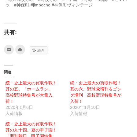
ツ #神保町 #jimbocho #神保町ヴィンテージ
共有:
ク
ク
続き
リ
リ
ッ
ッ
ク
ク
し
し
て
て
友
印
関連
達
刷
へ
(新
メ
し
続・史上最大の買取作戦！
続・史上最大の買取作戦！
ー
い
其の五、「ホームラン」
ル
ウ
其の六、野球党増刊＆ゴン
で
ィ
高校野球特集号が大量入
グ増刊 高校野球特集号が
送
ン
信
ド
荷！
入荷！
(新
ウ
2020年1月6日
し
で
2020年1月10日
い
開
入荷情報
入荷情報
ウ
き
ィ
ま
ン
す)
続・史上最大の買取作戦！
ド
ウ
其の九十四、夏の甲子園！
で
「週刊朝日 甲子園特集
開