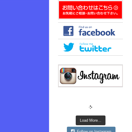
き
ま
す)
Load More...
Follow on Instagram