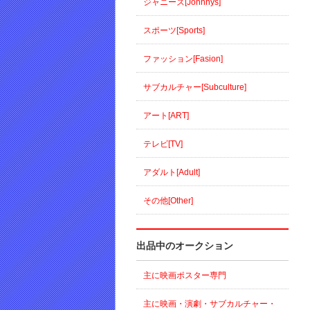
ジャニーズ[Johnnys]
スポーツ[Sports]
ファッション[Fasion]
サブカルチャー[Subculture]
アート[ART]
テレビ[TV]
アダルト[Adult]
その他[Other]
出品中のオークション
主に映画ポスター専門
主に映画・演劇・サブカルチャー・