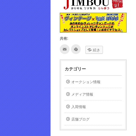
共有:
ク
ク
続き
リ
リ
ッ
ッ
ク
ク
し
し
て
て
カテゴリー
友
印
達
刷
へ
(新
メ
し
オークション情報
ー
い
ル
ウ
で
ィ
メディア情報
送
ン
信
ド
(新
ウ
し
で
入荷情報
い
開
ウ
き
ィ
ま
店舗ブログ
ン
す)
ド
ウ
で
開