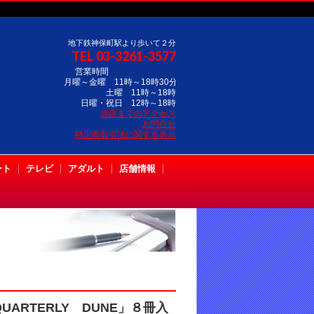
地下鉄神保町駅より歩いて２分
TEL 03-3261-3577
営業時間
月曜～金曜 11時～18時30分
土曜 11時～18時
日曜・祝日 12時～18時
当店までのアクセス
お問合せ
特定商取引法に関する表示
ート
テレビ
アダルト
店舗情報
RTERLY DUNE」８冊入