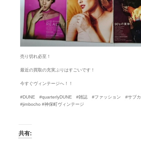
売り切れ必至！
最近の買取の充実ぶりはすごいです！
今すぐヴィンテージへ！！
#DUNE #quarterlyDUNE #雑誌 #ファッション #
#jimbocho #神保町ヴィンテージ
共有: