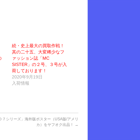
続・史上最大の買取作戦！
其の二十五、大変稀少なフ
の
ァッション誌「MC
SISTER」の２号、３号が入
荷しております！
2020年9月19日
入荷情報
０７シリーズ」海外版ポスター（USA版/アメリ
カ）をヤフオク出品！
→