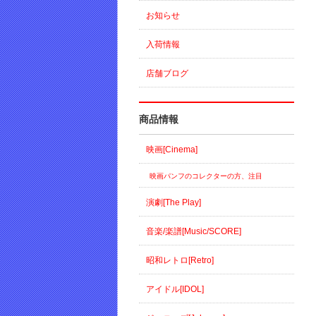
お知らせ
入荷情報
店舗ブログ
商品情報
映画[Cinema]
映画パンフのコレクターの方、注目
演劇[The Play]
音楽/楽譜[Music/SCORE]
昭和レトロ[Retro]
アイドル[IDOL]