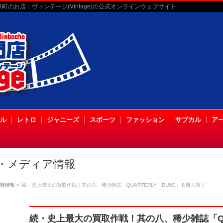
のお店：ヴィンテージ(Vintage)の公式オンラインウェブサイト
ル
レトロ
ジャニーズ
スポーツ
ファッション
サブカル
ア
・メディア情報
荷情報
»
続・史上最大の買取作戦！其の八、稀少雑誌「QUARTERLY DUNE」８冊入荷！
続・史上最大の買取作戦！其の八、稀少雑誌「QUA