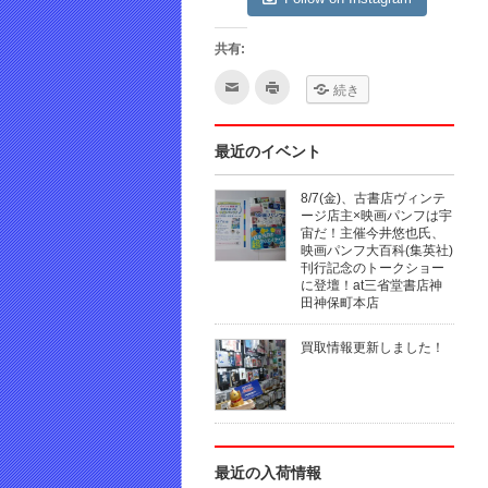
共有:
ク
ク
続き
リ
リ
ッ
ッ
ク
ク
し
し
て
て
最近のイベント
友
印
達
刷
へ
(新
8/7(金)、古書店ヴィンテ
メ
し
ー
い
ージ店主×映画パンフは宇
ル
ウ
宙だ！主催今井悠也氏、
で
ィ
映画パンフ大百科(集英社)
送
ン
信
ド
刊行記念のトークショー
(新
ウ
に登壇！at三省堂書店神
し
で
田神保町本店
い
開
ウ
き
ィ
ま
ン
す)
買取情報更新しました！
ド
ウ
で
開
き
ま
す)
最近の入荷情報