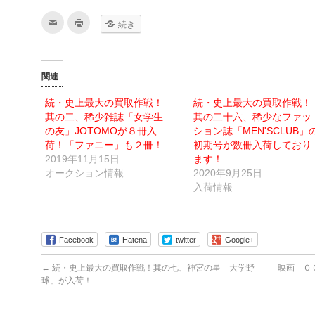
ク
ク
続き
リ
リ
ッ
ッ
ク
ク
し
し
て
て
友
印
関連
達
刷
へ
(新
メ
し
続・史上最大の買取作戦！
続・史上最大の買取作戦！
ー
い
ル
ウ
其の二、稀少雑誌「女学生
其の二十六、稀少なファッ
で
ィ
送
ン
の友」JOTOMOが８冊入
ション誌「MEN'SCLUB」
信
ド
荷！「ファニー」も２冊！
初期号が数冊入荷しており
(新
ウ
し
で
2019年11月15日
ます！
い
開
ウ
き
オークション情報
2020年9月25日
ィ
ま
入荷情報
ン
す)
ド
ウ
で
開
き
ま
Facebook
Hatena
twitter
Google+
す)
←
続・史上最大の買取作戦！其の七、神宮の星「大学野
映画「０
球」が入荷！