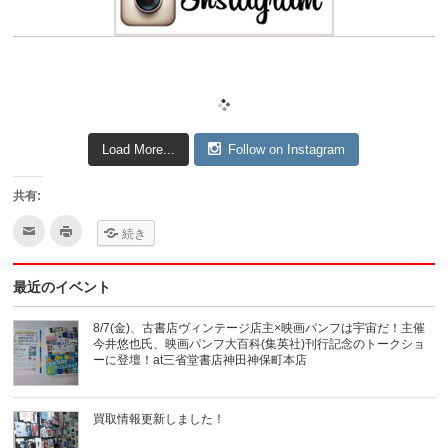
Load More...
Follow on Instagram
共有:
ク
ク
続き
リ
リ
ッ
ッ
ク
ク
し
し
最近のイベント
て
て
友
印
達
刷
へ
(新
8/7(金)、古書店ヴィンテージ店主×映画パンフは宇宙だ！主催
メ
し
今井悠也氏、映画パンフ大百科(集英社)刊行記念のトークショ
ー
い
ル
ウ
ーに登壇！at三省堂書店神田神保町本店
で
ィ
送
ン
信
ド
(新
ウ
買取情報更新しました！
し
で
い
開
ウ
き