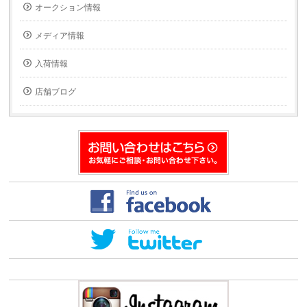
へ
(新
オークション情報
メ
し
ー
い
ル
ウ
で
ィ
メディア情報
送
ン
信
ド
(新
ウ
入荷情報
し
で
い
開
ウ
き
ィ
ま
店舗ブログ
ン
す)
ド
ウ
で
開
き
ま
す)