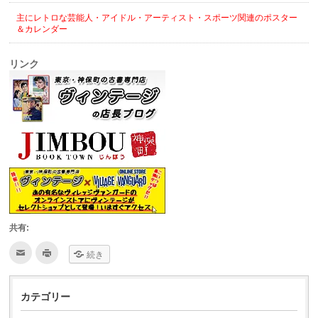
主にレトロな芸能人・アイドル・アーティスト・スポーツ関連のポスター
＆カレンダー
リンク
共有:
ク
ク
続き
リ
リ
ッ
ッ
ク
ク
し
し
て
て
カテゴリー
友
印
達
刷