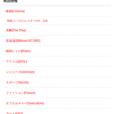
商品情報
映画[Cinema]
映画パンフのコレクターの方、注目
演劇[The Play]
音楽/楽譜[Music/SCORE]
昭和レトロ[Retro]
アイドル[IDOL]
ジャニーズ[Johnnys]
スポーツ[Sports]
ファッション[Fasion]
サブカルチャー[Subculture]
アート[ART]