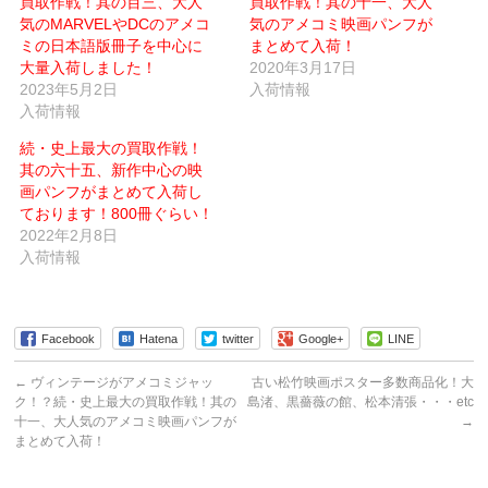
買取作戦！其の百三、大人
買取作戦！其の十一、大人
送
ン
信
ド
気のMARVELやDCのアメコ
気のアメコミ映画パンフが
(新
ウ
ミの日本語版冊子を中心に
し
で
まとめて入荷！
い
開
大量入荷しました！
2020年3月17日
ウ
き
ィ
ま
2023年5月2日
入荷情報
ン
す)
入荷情報
ド
ウ
で
続・史上最大の買取作戦！
開
き
其の六十五、新作中心の映
ま
す)
画パンフがまとめて入荷し
ております！800冊ぐらい！
2022年2月8日
入荷情報
Facebook
Hatena
twitter
Google+
LINE
←
ヴィンテージがアメコミジャッ
古い松竹映画ポスター多数商品化！大
ク！？続・史上最大の買取作戦！其の
島渚、黒薔薇の館、松本清張・・・etc
十一、大人気のアメコミ映画パンフが
→
まとめて入荷！