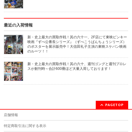
ィ
ま
ン
す)
ド
ウ
で
開
き
最近の入荷情報
ま
す)
新・史上最大の買取作戦！其の六十一、2F店にて東映ピンキー
映画『ずべ公番長シリーズ』（ずべこうばんちょうシリーズ）
のポスターを展示販売中！大信田礼子主演の東映スケバン映画
のルーツ！！
新・史上最大の買取作戦！其の六十、週刊ゴングと週刊プロレ
スが創刊時～合計600冊ほど大量入荷しております！
PAGETOP
店舗情報
特定商取引法に関する表示