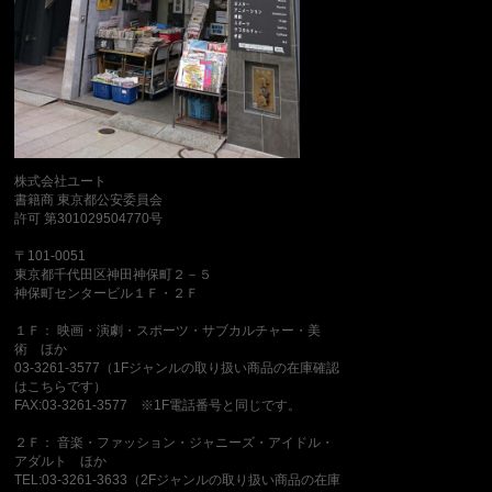
株式会社ユート
書籍商 東京都公安委員会
許可 第301029504770号
〒101-0051
東京都千代田区神田神保町２－５
神保町センタービル１Ｆ・２Ｆ
１Ｆ： 映画・演劇・スポーツ・サブカルチャー・美
術 ほか
03-3261-3577（1Fジャンルの取り扱い商品の在庫確認
はこちらです）
FAX:03-3261-3577 ※1F電話番号と同じです。
２Ｆ： 音楽・ファッション・ジャニーズ・アイドル・
アダルト ほか
TEL:03-3261-3633（2Fジャンルの取り扱い商品の在庫