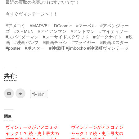
最近の買取の充実ぶりはすごいです！
今すぐヴィンテージへ！！
#アメコミ #MARVEL DCcomic #マーベル #アベンジャー
ズ #X－MEN #アイアンマン #アントマン #マイティソー
#スパイダーマン #スーサイドスクワッド #ダークナイト #映
画 #映画パンフ #映画チラシ #フライヤー #映画ポスター
#poster #ポスター #神保町 #jimbocho #神保町ヴィンテージ
共有:
ク
ク
続き
リ
リ
ッ
ッ
ク
ク
し
し
て
て
友
印
関連
達
刷
へ
(新
メ
し
ヴィンテージがアメコミジ
ヴィンテージがアメコミジ
ー
い
ャック！？ 続・史上最大の
ル
ウ
ャック！？続・史上最大の
で
ィ