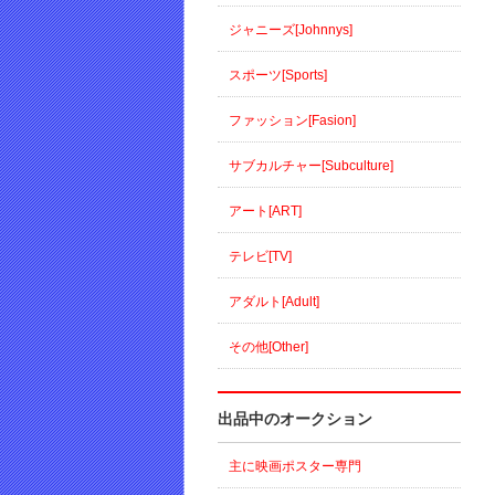
ジャニーズ[Johnnys]
スポーツ[Sports]
ファッション[Fasion]
サブカルチャー[Subculture]
アート[ART]
テレビ[TV]
アダルト[Adult]
その他[Other]
出品中のオークション
主に映画ポスター専門