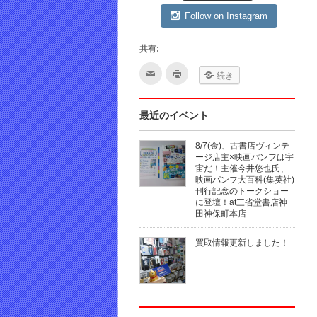
Follow on Instagram
共有:
ク
ク
続き
リ
リ
ッ
ッ
ク
ク
し
し
て
て
最近のイベント
友
印
達
刷
へ
(新
8/7(金)、古書店ヴィンテ
メ
し
ー
い
ージ店主×映画パンフは宇
ル
ウ
宙だ！主催今井悠也氏、
で
ィ
映画パンフ大百科(集英社)
送
ン
信
ド
刊行記念のトークショー
(新
ウ
に登壇！at三省堂書店神
し
で
田神保町本店
い
開
ウ
き
ィ
ま
ン
す)
買取情報更新しました！
ド
ウ
で
開
き
ま
す)