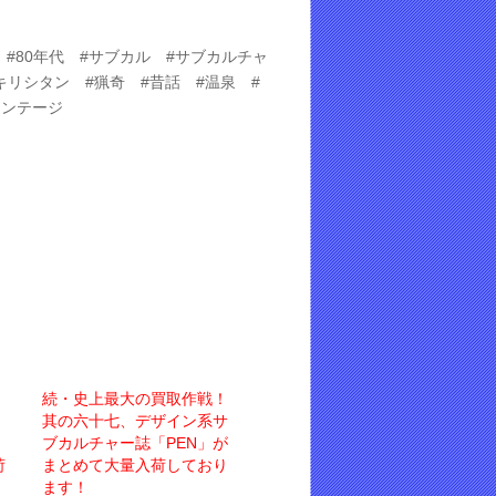
#80年代 #サブカル #サブカルチャ
キリシタン #猟奇 #昔話 #温泉 #
ヴィンテージ
続・史上最大の買取作戦！
其の六十七、デザイン系サ
ブカルチャー誌「PEN」が
荷
まとめて大量入荷しており
ます！