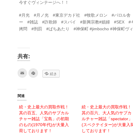
今すぐヴィンテージへ！！
#月光 #月ノ光 #東京デカド社 #牧歌メロン #パロル舎 
ー #雑誌 #詐欺師 #スパイ #新興宗教#娼婦 #SEX #
拷問 #刑罰 #ばちあたり #神保町 #jimbocho #神保町
共有:
ク
ク
続き
リ
リ
ッ
ッ
ク
ク
し
し
て
て
友
印
関連
達
刷
へ
(新
メ
し
続・史上最大の買取作戦！
続・史上最大の買取作戦！
ー
い
ル
ウ
其の百五、人気のサブカル
其の百六、大人気のサブカ
で
ィ
送
ン
チャー雑誌「宝島」の初期
ルチャー雑誌「spectator」
信
ド
のもの(1970年代)が大量入
(スペクテイター)が大量入
(新
ウ
し
で
荷しております！
しております！
い
開