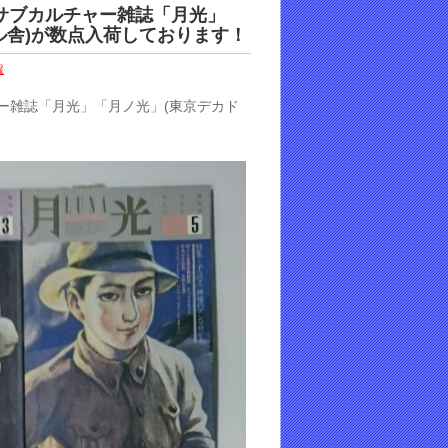
サブカルチャー雑誌「月光」
ル舎)が数点入荷しております！
報
ー雑誌「月光」「月ノ光」(東京デカド