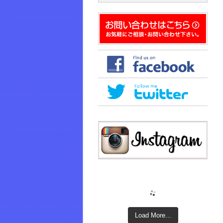
で
開
き
ま
す)
Load More...