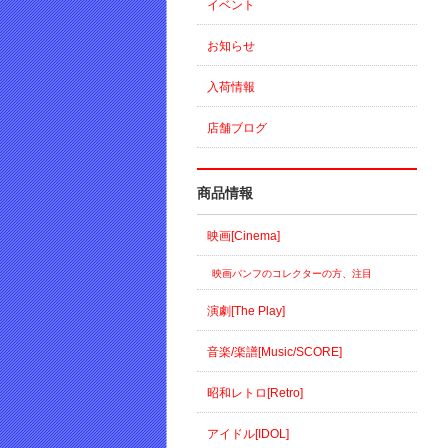
イベント
お知らせ
入荷情報
店舗ブログ
商品情報
映画[Cinema]
映画パンフのコレクターの方、注目
演劇[The Play]
音楽/楽譜[Music/SCORE]
昭和レトロ[Retro]
アイドル[IDOL]