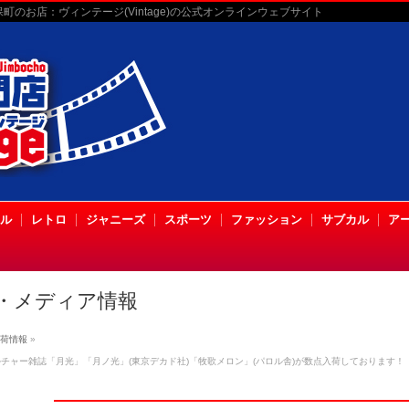
のお店：ヴィンテージ(Vintage)の公式オンラインウェブサイト
ル
レトロ
ジャニーズ
スポーツ
ファッション
サブカル
ア
・メディア情報
荷情報
»
チャー雑誌「月光」「月ノ光」(東京デカド社)「牧歌メロン」(パロル舎)が数点入荷しております！