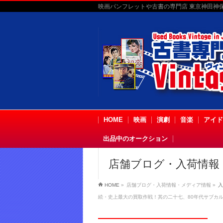
映画パンフレットや古書の専門店 東京神田神保町
HOME
映画
演劇
音楽
アイド
出品中のオークション
店舗ブログ・入荷情報
HOME
»
店舗ブログ・入荷情報・メディア情報
»
入
続・史上最大の買取作戦！其の二十七、80年代サブカル