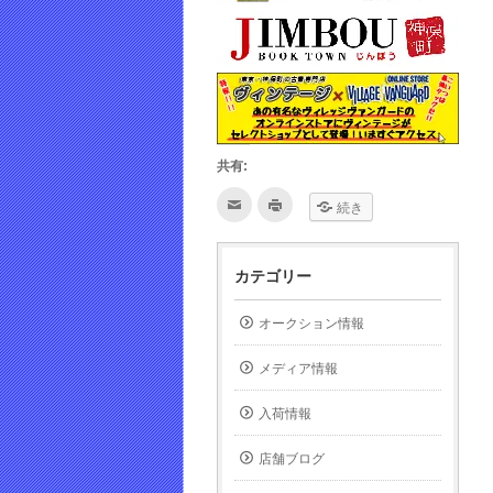
共有:
ク
ク
続き
リ
リ
ッ
ッ
ク
ク
し
し
て
て
カテゴリー
友
印
達
刷
へ
(新
メ
し
オークション情報
ー
い
ル
ウ
で
ィ
メディア情報
送
ン
信
ド
(新
ウ
し
で
入荷情報
い
開
ウ
き
ィ
ま
店舗ブログ
ン
す)
ド
ウ