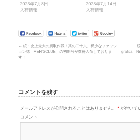
ウ
き
2023年7月8日
2023年7月14日
ィ
ま
入荷情報
入荷情報
ン
す)
ド
ウ
で
開
き
ま
Facebook
Hatena
twitter
Google+
す)
←
続・史上最大の買取作戦！其の二十六、稀少なファッシ
ョン誌「MEN’SCLUB」の初期号が数冊入荷しておりま
grafic
す！
コメントを残す
メールアドレスが公開されることはありません。
*
が付いて
コメント