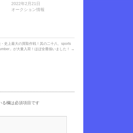
2022年2月21日
オークション情報
続・史上最大の買取作戦！其の二十八、sports
s「Number」が大量入荷！ほぼ全冊揃いました！
→
いる欄は必須項目です