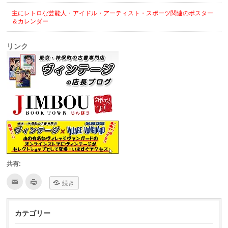
主にレトロな芸能人・アイドル・アーティスト・スポーツ関連のポスター
＆カレンダー
リンク
共有:
ク
ク
続き
リ
リ
ッ
ッ
ク
ク
し
し
て
て
カテゴリー
友
印
達
刷