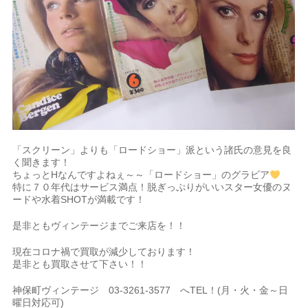
「スクリーン」よりも「ロードショー」派という諸氏の意見を良
く聞きます！
ちょっとHなんですよねぇ～～「ロードショー」のグラビア
特に７０年代はサービス満点！脱ぎっぷりがいいスター女優のヌ
ードや水着SHOTが満載です！
是非ともヴィンテージまでご来店を！！
現在コロナ禍で買取が減少しております！
是非とも買取させて下さい！！
神保町ヴィンテージ 03-3261-3577 へTEL！(月・火・金～日
曜日対応可)