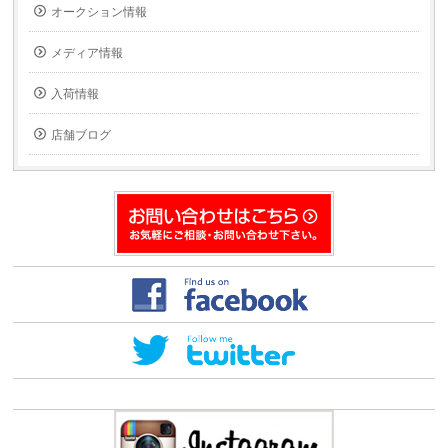
へ
(新
オークション情報
メ
し
ー
い
ル
ウ
で
ィ
メディア情報
送
ン
信
ド
(新
ウ
入荷情報
し
で
い
開
ウ
き
ィ
ま
店舗ブログ
ン
す)
ド
ウ
で
開
き
ま
す)