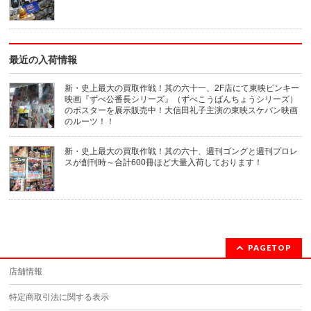
ィ
ま
ン
す)
ド
ウ
で
開
き
最近の入荷情報
ま
す)
新・史上最大の買取作戦！其の六十一、2F店にて東映ピンキー
映画『ずべ公番長シリーズ』（ずべこうばんちょうシリーズ）
のポスターを展示販売中！大信田礼子主演の東映スケバン映画
のルーツ！！
新・史上最大の買取作戦！其の六十、週刊ゴングと週刊プロレ
スが創刊時～合計600冊ほど大量入荷しております！
PAGETOP
店舗情報
特定商取引法に関する表示