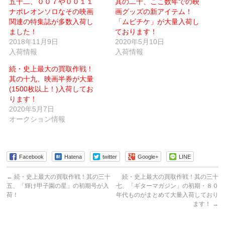
五十二、００７や００１１
ル
ウ
其の二十、ここ数年での映
で
ィ
ナポレオンソロなその映画
画グッズの新アイテム！
送
ン
信
ド
関連の特集誌が多数入荷し
「ムビチケ」が大量入荷し
(新
ウ
ました！
し
で
ております！
い
開
2018年11月9日
2020年5月10日
ウ
き
ィ
ま
入荷情報
入荷情報
ン
す)
ド
ウ
続・史上最大の買取作戦！
で
其の十九、映画半券が大量
開
き
(1500枚以上！)入荷してお
ま
す)
ります！
2020年5月7日
オークション情報
Facebook
Hatena
twitter
Google+
LINE
←
続・史上最大の買取作戦！其の三十
続・史上最大の買取作戦！其の三十
五、「輝け甲子園の星」の初期号が入
七、「ギターマガジン」の初期・８０
荷！
年代ものがまとめて大量入荷しており
ます！
→