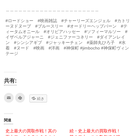
＿＿＿＿＿＿＿＿＿＿＿＿＿＿＿＿＿＿＿＿＿＿
#ロードショー #映画雑誌 #チャーリーズエンジェル #カトリ
ーヌドヌーブ #ブルースリー #オードリーヘップバーン #テ
ィータムオニール #オリビアハッセー #ソフィーマルソー #
イザベルアジャーニ #ジェニファーコネリー #ダイアンレイ
ン #シンシアギブ #ジャッキーチェン #薬師丸ひろ子 #水
着 #ヌード #映画 #洋画 #神保町 #jimbocho #神保町ヴィン
テージ
共有:
ク
ク
続き
リ
リ
ッ
ッ
ク
ク
し
し
て
て
友
印
関連
達
刷
へ
(新
メ
し
史上最大の買取作戦！其の
続・史上最大の買取作戦！
ー
い