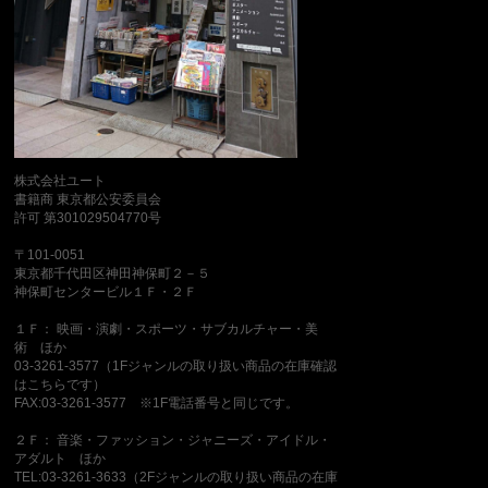
株式会社ユート
書籍商 東京都公安委員会
許可 第301029504770号
〒101-0051
東京都千代田区神田神保町２－５
神保町センタービル１Ｆ・２Ｆ
１Ｆ： 映画・演劇・スポーツ・サブカルチャー・美
術 ほか
03-3261-3577（1Fジャンルの取り扱い商品の在庫確認
はこちらです）
FAX:03-3261-3577 ※1F電話番号と同じです。
２Ｆ： 音楽・ファッション・ジャニーズ・アイドル・
アダルト ほか
TEL:03-3261-3633（2Fジャンルの取り扱い商品の在庫