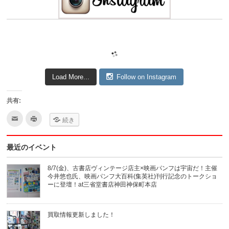
Load More...
Follow on Instagram
共有:
ク
ク
続き
リ
リ
ッ
ッ
ク
ク
し
し
最近のイベント
て
て
友
印
達
刷
へ
(新
8/7(金)、古書店ヴィンテージ店主×映画パンフは宇宙だ！主催
メ
し
今井悠也氏、映画パンフ大百科(集英社)刊行記念のトークショ
ー
い
ル
ウ
ーに登壇！at三省堂書店神田神保町本店
で
ィ
送
ン
信
ド
(新
ウ
買取情報更新しました！
し
で
い
開
ウ
き