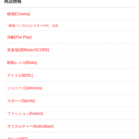
商品情報
映画[Cinema]
映画パンフのコレクターの方、注目
演劇[The Play]
音楽/楽譜[Music/SCORE]
昭和レトロ[Retro]
アイドル[IDOL]
ジャニーズ[Johnnys]
スポーツ[Sports]
ファッション[Fasion]
サブカルチャー[Subculture]