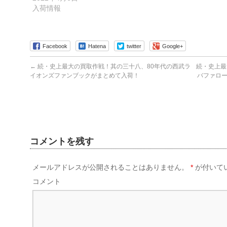
ま
入荷情報
す)
Facebook
Hatena
twitter
Google+
←
続・史上最大の買取作戦！其の三十八、80年代の西武ラ
続・史上最
イオンズファンブックがまとめて入荷！
バファロー
コメントを残す
メールアドレスが公開されることはありません。
*
が付いて
コメント