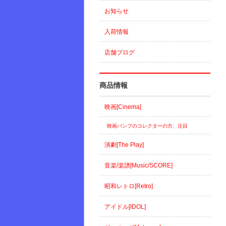
お知らせ
入荷情報
店舗ブログ
商品情報
映画[Cinema]
映画パンフのコレクターの方、注目
演劇[The Play]
音楽/楽譜[Music/SCORE]
昭和レトロ[Retro]
アイドル[IDOL]