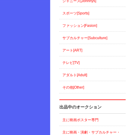
ジャニーズ[Johnnys]
スポーツ[Sports]
ファッション[Fasion]
サブカルチャー[Subculture]
アート[ART]
テレビ[TV]
アダルト[Adult]
その他[Other]
出品中のオークション
主に映画ポスター専門
主に映画・演劇・サブカルチャー・