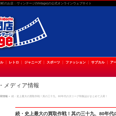
のお店：ヴィンテージ(Vintage)の公式オンラインウェブサイト
ル
レトロ
ジャニーズ
スポーツ
ファッション
サブカル
ア
・メディア情報
荷情報
»
続・史上最大の買取作戦！其の三十九、80年代の大リーグ特集誌がまとめて入荷！
続・史上最大の買取作戦！其の三十九、80年代