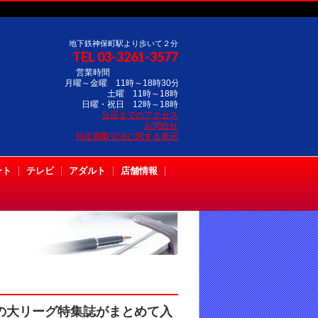
地下鉄神保町駅より歩いて２分
TEL 03-3261-3577
営業時間
月曜～金曜 11時～18時30分
土曜 11時～18時
日曜・祝日 12時～18時
当店までのアクセス
お問合せ
特定商取引法に関する表示
ート
テレビ
アダルト
店舗情報
の大リーグ特集誌がまとめて入