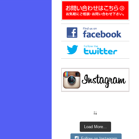
き
ま
す)
Load More...
Follow on Instagram