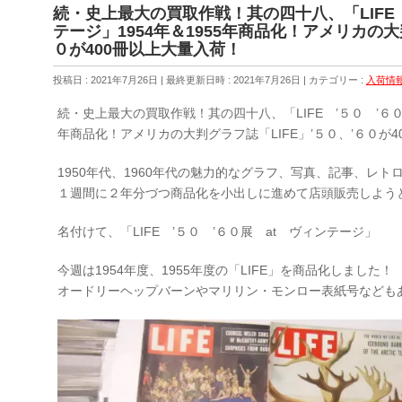
続・史上最大の買取作戦！其の四十八、「LIFE 
テージ」1954年＆1955年商品化！アメリカの大
０が400冊以上大量入荷！
投稿日 : 2021年7月26日
最終更新日時 : 2021年7月26日
カテゴリー :
入荷情
続・史上最大の買取作戦！其の四十八、「LIFE ’５０ ’６０展
年商品化！アメリカの大判グラフ誌「LIFE」’５０、’６０が
1950年代、1960年代の魅力的なグラフ、写真、記事、レ
１週間に２年分づつ商品化を小出しに進めて店頭販売しよう
名付けて、「LIFE ’５０ ’６０展 at ヴィンテージ」
今週は1954年度、1955年度の「LIFE」を商品化しました！
オードリーヘップバーンやマリリン・モンロー表紙号なども