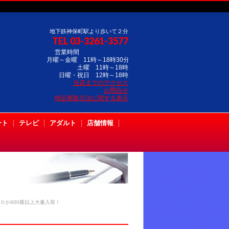
地下鉄神保町駅より歩いて２分
TEL 03-3261-3577
営業時間
月曜～金曜 11時～18時30分
土曜 11時～18時
日曜・祝日 12時～18時
当店までのアクセス
お問合せ
特定商取引法に関する表示
ート
テレビ
アダルト
店舗情報
６０が400冊以上大量入荷！