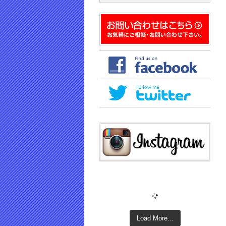
で
開
き
ま
す)
Load More...