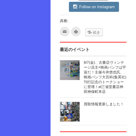
Follow on Instagram
共有:
ク
ク
続き
リ
リ
ッ
ッ
ク
ク
し
し
て
て
最近のイベント
友
印
達
刷
へ
(新
8/7(金)、古書店ヴィンテ
メ
し
ー
い
ージ店主×映画パンフは宇
ル
ウ
宙だ！主催今井悠也氏、
で
ィ
映画パンフ大百科(集英社)
送
ン
信
ド
刊行記念のトークショー
(新
ウ
に登壇！at三省堂書店神
し
で
田神保町本店
い
開
ウ
き
ィ
ま
ン
す)
買取情報更新しました！
ド
ウ
で
開
き
ま
す)