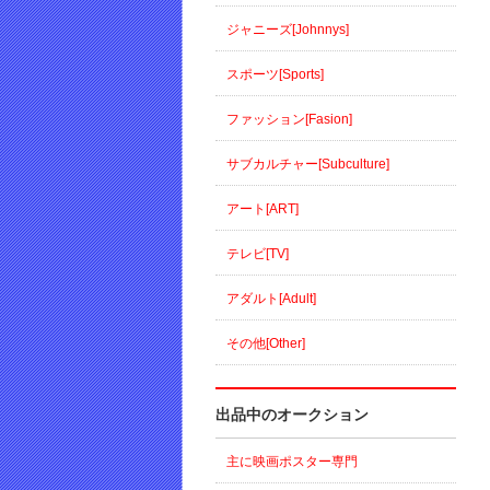
ジャニーズ[Johnnys]
スポーツ[Sports]
ファッション[Fasion]
サブカルチャー[Subculture]
アート[ART]
テレビ[TV]
アダルト[Adult]
その他[Other]
出品中のオークション
主に映画ポスター専門