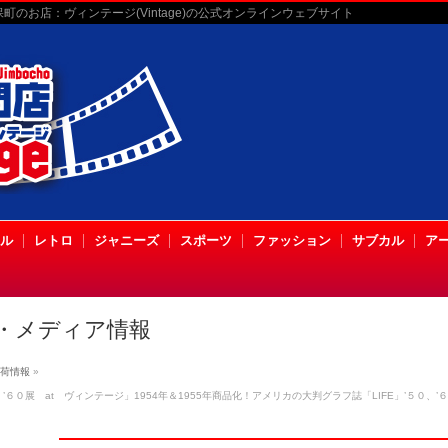
のお店：ヴィンテージ(Vintage)の公式オンラインウェブサイト
ル
レトロ
ジャニーズ
スポーツ
ファッション
サブカル
ア
・メディア情報
荷情報
»
’６０展 at ヴィンテージ」1954年＆1955年商品化！アメリカの大判グラフ誌「LIFE」’５０、’