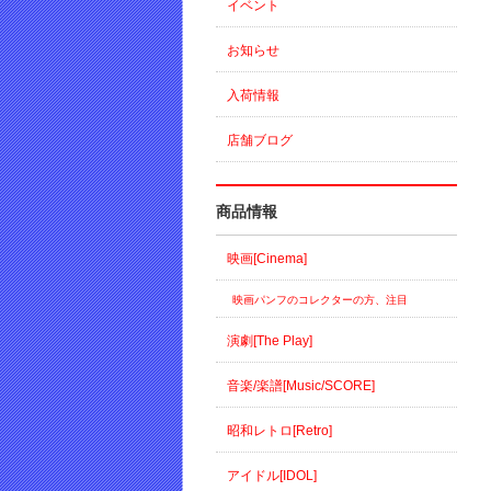
イベント
お知らせ
入荷情報
店舗ブログ
商品情報
映画[Cinema]
映画パンフのコレクターの方、注目
演劇[The Play]
音楽/楽譜[Music/SCORE]
昭和レトロ[Retro]
アイドル[IDOL]