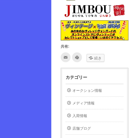
共有:
ク
ク
続き
リ
リ
ッ
ッ
ク
ク
し
し
て
て
カテゴリー
友
印
達
刷
へ
(新
メ
し
オークション情報
ー
い
ル
ウ
で
ィ
メディア情報
送
ン
信
ド
(新
ウ
し
で
入荷情報
い
開
ウ
き
ィ
ま
店舗ブログ
ン
す)
ド
ウ