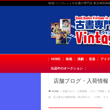
映画パンフレットや古書の専門店 東京神田神保町
HOME
映画
演劇
音楽
アイド
出品中のオークション
店舗ブログ・入荷情報
HOME
»
店舗ブログ・入荷情報・メディア情報
»
入
続・史上最大の買取作戦！其の四十八、「LIFE ’５０ 