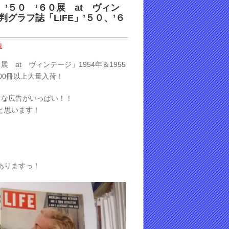
’５０ ’６０展 at ヴィン
判グラフ誌「LIFE」’５０、’６
報
 at ヴィンテージ」1954年＆1955
400冊以上大量入荷！
トロな広告がいっぱい！！
と思います！
ありますっ！