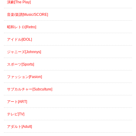
演劇[The Play]
音楽/楽譜[Music/SCORE]
昭和レトロ[Retro]
アイドル[IDOL]
ジャニーズ[Johnnys]
スポーツ[Sports]
ファッション[Fasion]
サブカルチャー[Subculture]
アート[ART]
テレビ[TV]
アダルト[Adult]