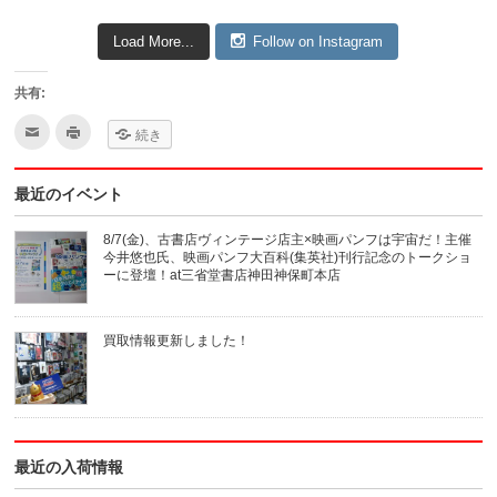
Load More...
Follow on Instagram
共有:
ク
ク
続き
リ
リ
ッ
ッ
ク
ク
し
し
最近のイベント
て
て
友
印
達
刷
へ
(新
8/7(金)、古書店ヴィンテージ店主×映画パンフは宇宙だ！主催
メ
し
今井悠也氏、映画パンフ大百科(集英社)刊行記念のトークショ
ー
い
ル
ウ
ーに登壇！at三省堂書店神田神保町本店
で
ィ
送
ン
信
ド
(新
ウ
買取情報更新しました！
し
で
い
開
ウ
き
ィ
ま
ン
す)
ド
ウ
で
開
き
最近の入荷情報
ま
す)