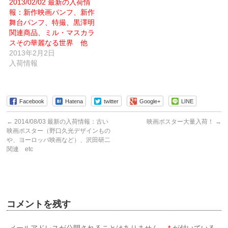
2013/02/02 最新の入荷情
開
き
報：新作映画パンフ、新作
ま
す)
舞台パンフ、特撮、黒澤明
関連商品、ミル・マスカラ
スその華麗なる世界 他
2013年2月2日
入荷情報
Facebook
Hatena
twitter
Google+
LINE
←
2014/08/03 最新の入荷情報：古い
映画ポスター大量入荷！
→
映画ポスター（野口久光デザインもの
や、ヨーロッパ映画など）、沢田研二
関連 etc
コメントを残す