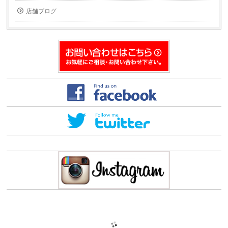
ウ
き
ィ
ま
店舗ブログ
ン
す)
ド
ウ
で
開
き
ま
す)