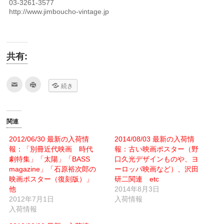
03-3261-3577
http://www.jimboucho-vintage.jp
共有:
ク
ク
続き
リ
リ
ッ
ッ
ク
ク
し
し
て
て
友
印
関連
達
刷
へ
(新
メ
し
2012/06/30 最新の入荷情
2014/08/03 最新の入荷情
ー
い
報：「別冊近代映画 時代
ル
ウ
報：古い映画ポスター（野
で
ィ
劇特集」「太陽」「BASS
口久光デザインものや、ヨ
送
ン
信
ド
magazine」「石原裕次郎の
ーロッパ映画など）、沢田
(新
ウ
映画ポスター（復刻版）」
し
で
研二関連 etc
い
開
他
2014年8月3日
ウ
き
ィ
ま
2012年7月1日
入荷情報
ン
す)
入荷情報
ド
ウ
で