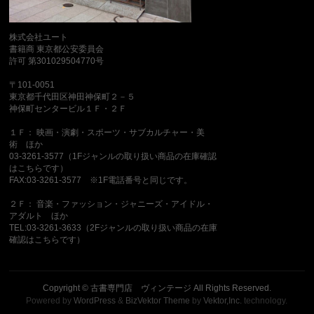
株式会社ユート
書籍商 東京都公安委員会
許可 第301029504770号
〒101-0051
東京都千代田区神田神保町２－５
神保町センタービル１Ｆ・２Ｆ
１Ｆ： 映画・演劇・スポーツ・サブカルチャー・美
術 ほか
03-3261-3577（1Fジャンルの取り扱い商品の在庫確認
はこちらです）
FAX:03-3261-3577 ※1F電話番号と同じです。
２Ｆ： 音楽・ファッション・ジャニーズ・アイドル・
アダルト ほか
TEL:03-3261-3633（2Fジャンルの取り扱い商品の在庫
確認はこちらです）
Copyright ©
古書専門店 ヴィンテージ
All Rights Reserved.
Powered by
WordPress
&
BizVektor Theme
by
Vektor,Inc.
technology.