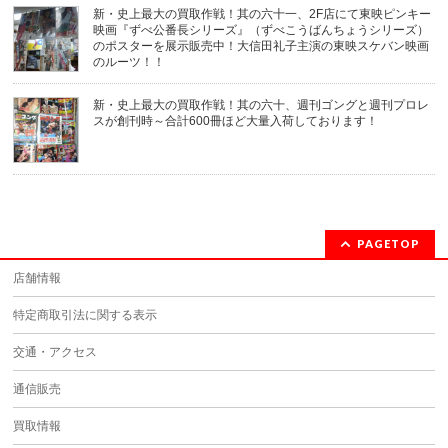
新・史上最大の買取作戦！其の六十一、2F店にて東映ピンキー
映画『ずべ公番長シリーズ』（ずべこうばんちょうシリーズ）
のポスターを展示販売中！大信田礼子主演の東映スケバン映画
のルーツ！！
新・史上最大の買取作戦！其の六十、週刊ゴングと週刊プロレ
スが創刊時～合計600冊ほど大量入荷しております！
PAGETOP
店舗情報
特定商取引法に関する表示
交通・アクセス
通信販売
買取情報