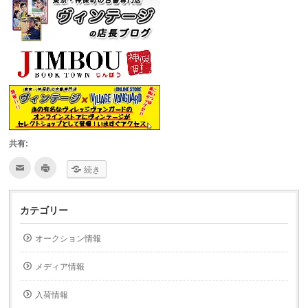
共有:
ク
ク
続き
リ
リ
ッ
ッ
ク
ク
し
し
て
て
カテゴリー
友
印
達
刷
へ
(新
オークション情報
メ
し
ー
い
ル
ウ
で
ィ
メディア情報
送
ン
信
ド
(新
ウ
入荷情報
し
で
い
開