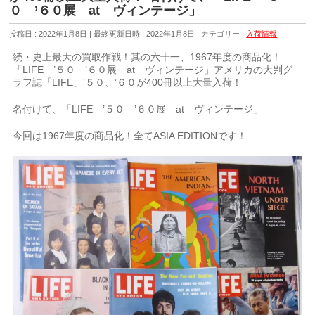
０ ’６０展 at ヴィンテージ」
投稿日 : 2022年1月8日
最終更新日時 : 2022年1月8日
カテゴリー :
入荷情報
続・史上最大の買取作戦！其の六十一、1967年度の商品化！
「LIFE ’５０ ’６０展 at ヴィンテージ」アメリカの大判グ
ラフ誌「LIFE」’５０、’６０が400冊以上大量入荷！
名付けて、「LIFE ’５０ ’６０展 at ヴィンテージ」
今回は1967年度の商品化！全てASIA EDITIONです！