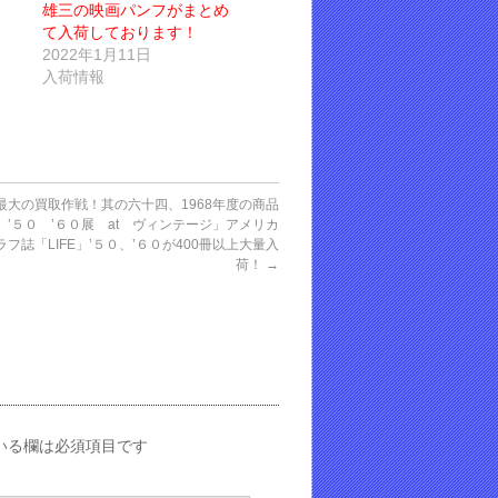
雄三の映画パンフがまとめ
て入荷しております！
2022年1月11日
入荷情報
最大の買取作戦！其の六十四、1968年度の商品
E ’５０ ’６０展 at ヴィンテージ」アメリカ
フ誌「LIFE」’５０、’６０が400冊以上大量入
荷！
→
いる欄は必須項目です