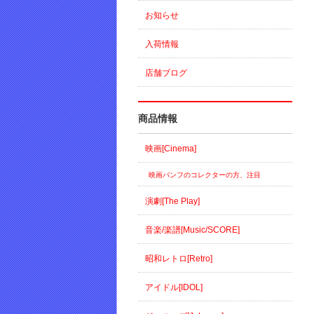
お知らせ
入荷情報
店舗ブログ
商品情報
映画[Cinema]
映画パンフのコレクターの方、注目
演劇[The Play]
音楽/楽譜[Music/SCORE]
昭和レトロ[Retro]
アイドル[IDOL]