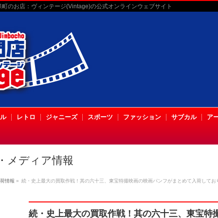
のお店：ヴィンテージ(Vintage)の公式オンラインウェブサイト
ル
レトロ
ジャニーズ
スポーツ
ファッション
サブカル
ア
・メディア情報
荷情報
»
続・史上最大の買取作戦！其の六十三、東宝特撮映画の映画パンフがまとめて入荷してお
続・史上最大の買取作戦！其の六十三、東宝特