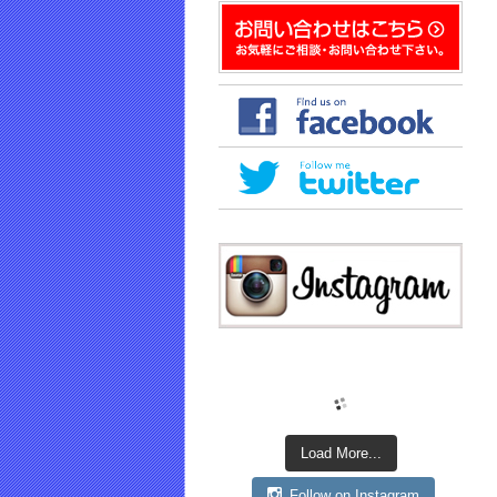
き
ま
す)
Load More...
Follow on Instagram