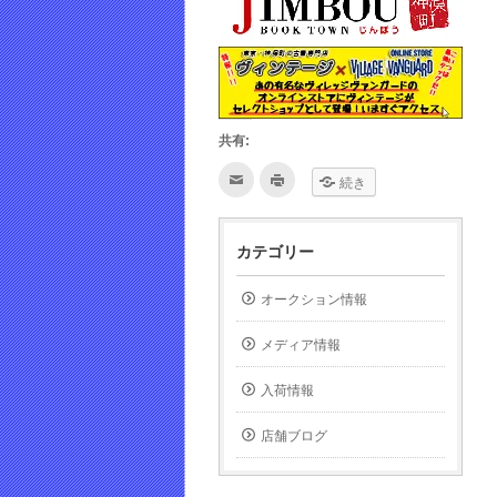
共有:
ク
ク
続き
リ
リ
ッ
ッ
ク
ク
し
し
て
て
カテゴリー
友
印
達
刷
へ
(新
メ
し
オークション情報
ー
い
ル
ウ
で
ィ
メディア情報
送
ン
信
ド
(新
ウ
し
で
入荷情報
い
開
ウ
き
ィ
ま
店舗ブログ
ン
す)
ド
ウ
で
開