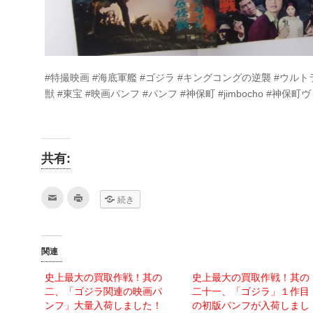
#特撮映画 #海底軍艦 #ゴジラ #キングコングの逆襲 #ウル
獣 #東宝 #映画パンフ #パンフ #神保町 #jimbocho #神保
共有:
ク
ク
続き
リ
リ
ッ
ッ
ク
ク
し
し
て
て
友
印
関連
達
刷
へ
(新
メ
し
史上最大の買取作戦！其の
史上最大の買取作戦！其の
ー
い
ル
ウ
二、「ゴジラ関連の映画パ
二十一、「ゴジラ」１作目
で
ィ
送
ン
ンフ」大量入荷しました！
の初版パンフが入荷しまし