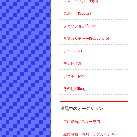
ジャニーズ[Johnnys]
スポーツ[Sports]
ファッション[Fasion]
サブカルチャー[Subculture]
アート[ART]
テレビ[TV]
アダルト[Adult]
その他[Other]
出品中のオークション
主に映画ポスター専門
主に映画・演劇・サブカルチャー・