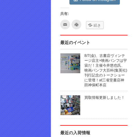
共有:
ク
ク
続き
リ
リ
ッ
ッ
ク
ク
し
し
て
て
最近のイベント
友
印
達
刷
へ
(新
8/7(金)、古書店ヴィンテ
メ
し
ー
い
ージ店主×映画パンフは宇
ル
ウ
宙だ！主催今井悠也氏、
で
ィ
映画パンフ大百科(集英社)
送
ン
信
ド
刊行記念のトークショー
(新
ウ
に登壇！at三省堂書店神
し
で
田神保町本店
い
開
ウ
き
ィ
ま
ン
す)
買取情報更新しました！
ド
ウ
で
開
き
ま
す)
最近の入荷情報