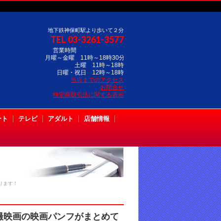
地下鉄神保町駅より歩いて２分
TEL 03-3261-3577
営業時間
月曜～金曜 11時～18時30分
土曜 11時～18時
日曜・祝日 12時～18時
当店までのアクセス
お問合せ
特定商取引法に関する表示
ート
テレビ
アダルト
店舗情報
ります！
撮映画の映画パンフがまとめて