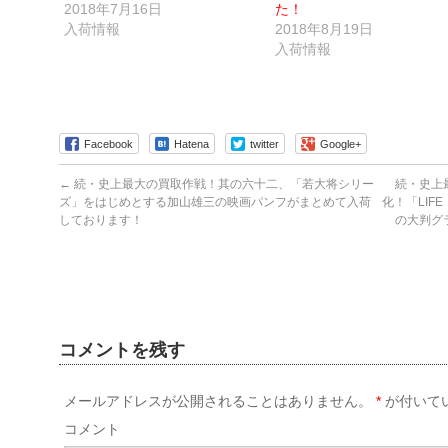
信
ド
2018年7月16日
た！
(新
ウ
し
で
入荷情報
2018年8月19日
い
開
ウ
き
入荷情報
ィ
ま
ン
す)
ド
ウ
で
開
き
ま
Facebook
Hatena
twitter
Google+
す)
←
続・史上最大の買取作戦！其の六十二、「若大将シリー
続・史上
ズ」をはじめとする加山雄三の映画パンフがまとめて入荷
化！「LIF
しております！
の大判グラ
コメントを残す
メールアドレスが公開されることはありません。
*
が付いて
コメント