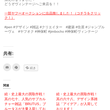
どうぞヴィンテージへご来店を！！
一部ヤフーオークションに出品致しました！（コチラをクリッ
ク！）
#pen #デザイン #雑誌 #クリエイター #建築 #住居 #ジャンプル
ーヴェ #ヤフオク #神保町 #jimbocho #神保町ヴィンテージ
共有:
ク
ク
続き
リ
リ
ッ
ッ
ク
ク
し
し
て
て
友
印
関連
達
刷
へ
(新
メ
し
続・史上最大の買取作戦！
続・史上最大の買取作戦！
ー
い
其の七十、人気のサブカル
ル
ウ
其の六十八、デザイン系雑
で
ィ
チャー雑誌「BRUTUS」ブ
誌「アイデア」が入荷して
送
ン
信
ド
ルータスが大量入荷してお
おります！