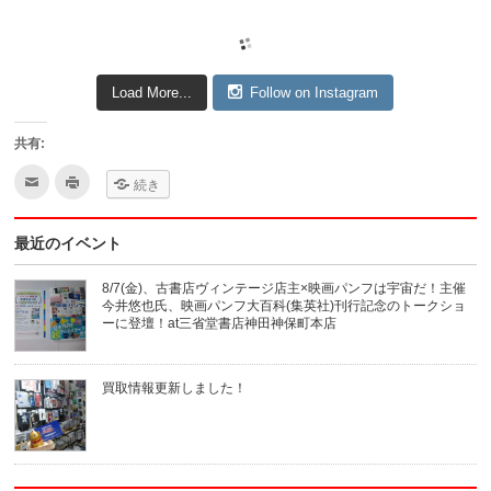
Load More...
Follow on Instagram
共有:
ク
ク
続き
リ
リ
ッ
ッ
ク
ク
し
し
最近のイベント
て
て
友
印
達
刷
へ
(新
8/7(金)、古書店ヴィンテージ店主×映画パンフは宇宙だ！主催
メ
し
今井悠也氏、映画パンフ大百科(集英社)刊行記念のトークショ
ー
い
ル
ウ
ーに登壇！at三省堂書店神田神保町本店
で
ィ
送
ン
信
ド
(新
ウ
買取情報更新しました！
し
で
い
開
ウ
き
ィ
ま
ン
す)
ド
ウ
で