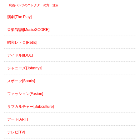
映画パンフのコレクターの方、注目
演劇[The Play]
音楽/楽譜[Music/SCORE]
昭和レトロ[Retro]
アイドル[IDOL]
ジャニーズ[Johnnys]
スポーツ[Sports]
ファッション[Fasion]
サブカルチャー[Subculture]
アート[ART]
テレビ[TV]