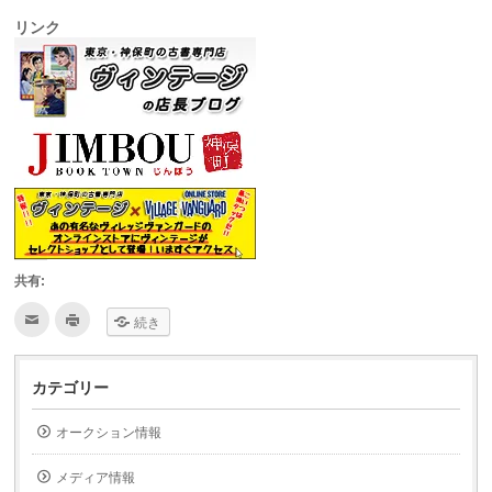
リンク
共有:
ク
ク
続き
リ
リ
ッ
ッ
ク
ク
し
し
て
て
カテゴリー
友
印
達
刷
へ
(新
オークション情報
メ
し
ー
い
ル
ウ
で
ィ
メディア情報
送
ン