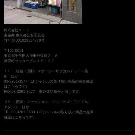
株式会社ユート
書籍商 東京都公安委員会
許可 第301029504770号
〒101-0051
東京都千代田区神田神保町２－５
神保町センタービル１Ｆ・２Ｆ
１Ｆ： 映画・演劇・スポーツ・サブカルチャー・美
術 ほか
03-3261-3577（1Fジャンルの取り扱い商品の在庫確認
はこちらです）
FAX:03-3261-3577 ※1F電話番号と同じです。
２Ｆ： 音楽・ファッション・ジャニーズ・アイドル・
アダルト ほか
TEL:03-3261-3633（2Fジャンルの取り扱い商品の在庫
確認はこちらです）