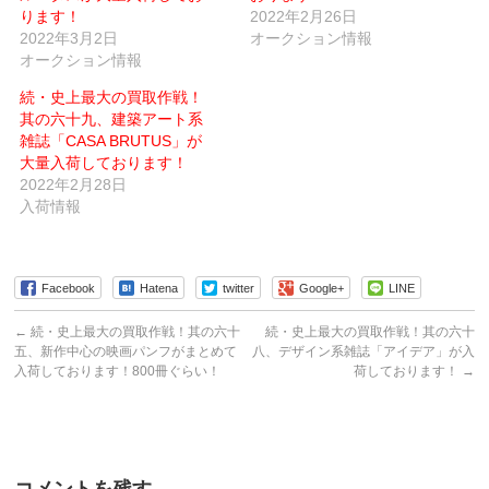
(新
ウ
ります！
し
で
2022年2月26日
い
開
2022年3月2日
オークション情報
ウ
き
ィ
ま
オークション情報
ン
す)
ド
ウ
続・史上最大の買取作戦！
で
其の六十九、建築アート系
開
き
雑誌「CASA BRUTUS」が
ま
す)
大量入荷しております！
2022年2月28日
入荷情報
Facebook
Hatena
twitter
Google+
LINE
←
続・史上最大の買取作戦！其の六十
続・史上最大の買取作戦！其の六十
五、新作中心の映画パンフがまとめて
八、デザイン系雑誌「アイデア」が入
入荷しております！800冊ぐらい！
荷しております！
→
コメントを残す