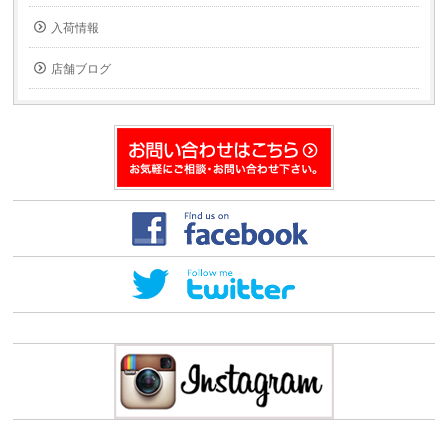
信
ド
(新
ウ
入荷情報
し
で
い
開
ウ
き
ィ
ま
店舗ブログ
ン
す)
ド
ウ
で
開
き
ま
す)