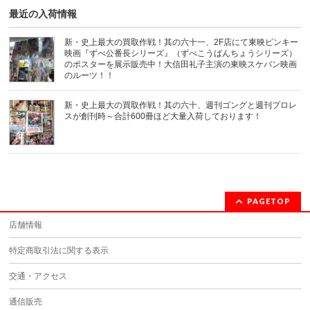
開
き
最近の入荷情報
ま
す)
新・史上最大の買取作戦！其の六十一、2F店にて東映ピンキー
映画『ずべ公番長シリーズ』（ずべこうばんちょうシリーズ）
のポスターを展示販売中！大信田礼子主演の東映スケバン映画
のルーツ！！
新・史上最大の買取作戦！其の六十、週刊ゴングと週刊プロレ
スが創刊時～合計600冊ほど大量入荷しております！
PAGETOP
店舗情報
特定商取引法に関する表示
交通・アクセス
通信販売