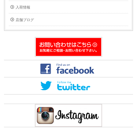
信
ド
(新
ウ
入荷情報
し
で
い
開
ウ
き
ィ
ま
店舗ブログ
ン
す)
ド
ウ
で
開
き
ま
す)