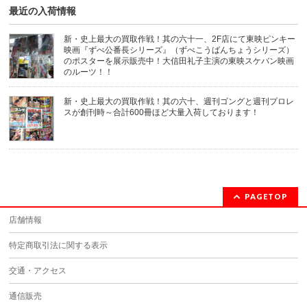
き
最近の入荷情報
ま
す)
新・史上最大の買取作戦！其の六十一、2F店にて東映ピンキー
映画『ずべ公番長シリーズ』（ずべこうばんちょうシリーズ）
のポスターを展示販売中！大信田礼子主演の東映スケバン映画
のルーツ！！
新・史上最大の買取作戦！其の六十、週刊ゴングと週刊プロレ
スが創刊時～合計600冊ほど大量入荷しております！
PAGETOP
店舗情報
特定商取引法に関する表示
交通・アクセス
通信販売