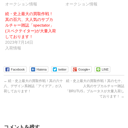
ィ
ま
オークション情報
オークション情報
ン
す)
ド
ウ
続・史上最大の買取作戦！
で
其の百六、大人気のサブカ
開
き
ルチャー雑誌「spectator」
ま
す)
(スペクテイター)が大量入荷
しております！
2023年7月14日
入荷情報
Facebook
Hatena
twitter
Google+
LINE
←
続・史上最大の買取作戦！其の六十
続・史上最大の買取作戦！其の七十、
八、デザイン系雑誌「アイデア」が入
人気のサブカルチャー雑誌
荷しております！
「BRUTUS」ブルータスが大量入荷し
ております！
→
コメントを残す