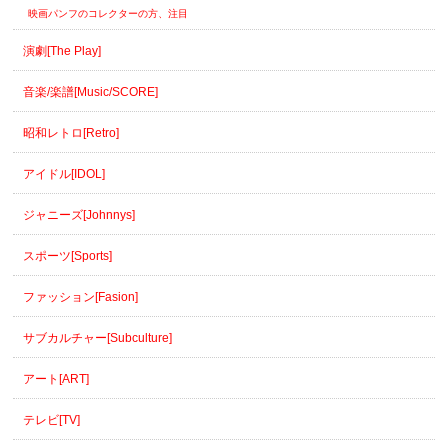
映画パンフのコレクターの方、注目
演劇[The Play]
音楽/楽譜[Music/SCORE]
昭和レトロ[Retro]
アイドル[IDOL]
ジャニーズ[Johnnys]
スポーツ[Sports]
ファッション[Fasion]
サブカルチャー[Subculture]
アート[ART]
テレビ[TV]