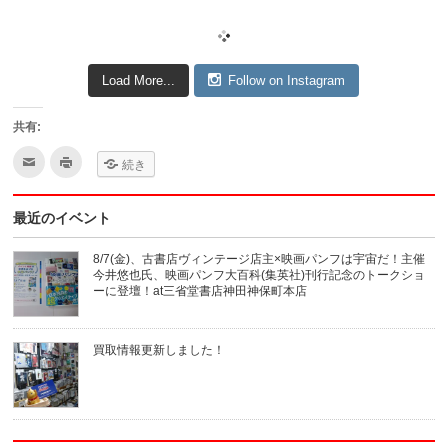
Load More...
Follow on Instagram
共有:
ク
ク
続き
リ
リ
ッ
ッ
ク
ク
し
し
最近のイベント
て
て
友
印
達
刷
へ
(新
8/7(金)、古書店ヴィンテージ店主×映画パンフは宇宙だ！主催
メ
し
今井悠也氏、映画パンフ大百科(集英社)刊行記念のトークショ
ー
い
ル
ウ
ーに登壇！at三省堂書店神田神保町本店
で
ィ
送
ン
信
ド
(新
ウ
買取情報更新しました！
し
で
い
開
ウ
き
ィ
ま
ン
す)
ド
ウ
で
開