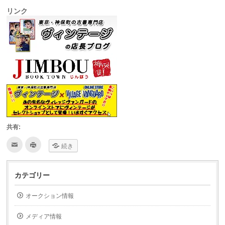
リンク
共有:
ク
ク
続き
リ
リ
ッ
ッ
ク
ク
し
し
て
て
カテゴリー
友
印
達
刷
へ
(新
オークション情報
メ
し
ー
い
ル
ウ
で
ィ
メディア情報
送
ン