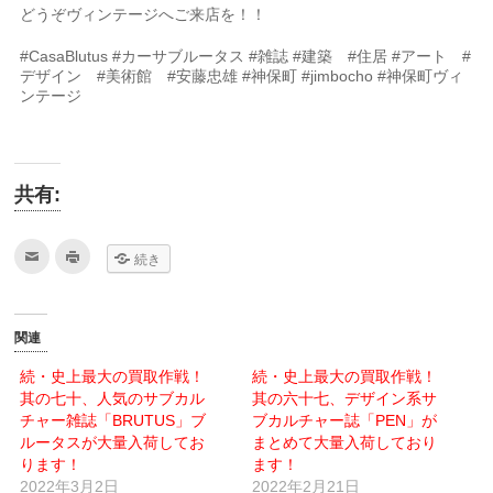
どうぞヴィンテージへご来店を！！
#CasaBlutus #カーサブルータス #雑誌 #建築 #住居 #アート #
デザイン #美術館 #安藤忠雄 #神保町 #jimbocho #神保町ヴィ
ンテージ
共有:
ク
ク
続き
リ
リ
ッ
ッ
ク
ク
し
し
て
て
友
印
関連
達
刷
へ
(新
メ
し
続・史上最大の買取作戦！
続・史上最大の買取作戦！
ー
い
其の七十、人気のサブカル
ル
ウ
其の六十七、デザイン系サ
で
ィ
チャー雑誌「BRUTUS」ブ
ブカルチャー誌「PEN」が
送
ン
信
ド
ルータスが大量入荷してお
まとめて大量入荷しており
(新
ウ
ります！
し
で
ます！
い
開
2022年3月2日
2022年2月21日
ウ
き