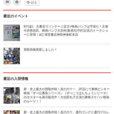
ク
ク
続き
リ
リ
ッ
ッ
ク
ク
し
し
最近のイベント
て
て
友
印
達
刷
へ
(新
8/7(金)、古書店ヴィンテージ店主×映画パンフは宇宙だ！主催
メ
し
今井悠也氏、映画パンフ大百科(集英社)刊行記念のトークショ
ー
い
ル
ウ
ーに登壇！at三省堂書店神田神保町本店
で
ィ
送
ン
信
ド
(新
ウ
買取情報更新しました！
し
で
い
開
ウ
き
ィ
ま
ン
す)
ド
ウ
で
開
き
最近の入荷情報
ま
す)
新・史上最大の買取作戦！其の六十一、2F店にて東映ピンキー
映画『ずべ公番長シリーズ』（ずべこうばんちょうシリーズ）
のポスターを展示販売中！大信田礼子主演の東映スケバン映画
のルーツ！！
新・史上最大の買取作戦！其の六十、週刊ゴングと週刊プロレ