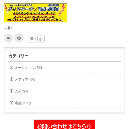
共有:
ク
ク
続き
リ
リ
ッ
ッ
ク
ク
し
し
て
て
カテゴリー
友
印
達
刷
へ
(新
オークション情報
メ
し
ー
い
ル
ウ
で
ィ
メディア情報
送
ン
信
ド
(新
ウ
入荷情報
し
で
い
開
ウ
き
ィ
ま
店舗ブログ
ン
す)
ド
ウ
で
開
き
ま