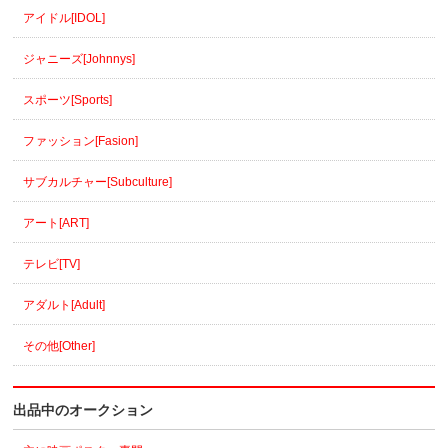
アイドル[IDOL]
ジャニーズ[Johnnys]
スポーツ[Sports]
ファッション[Fasion]
サブカルチャー[Subculture]
アート[ART]
テレビ[TV]
アダルト[Adult]
その他[Other]
出品中のオークション