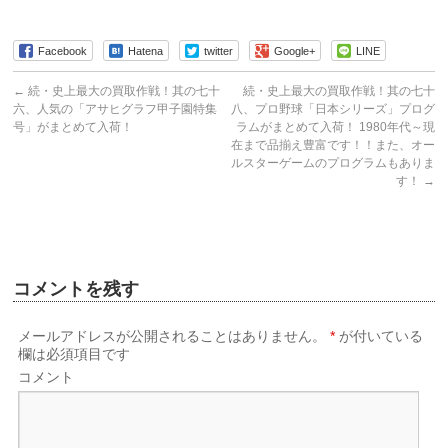
Facebook
Hatena
twitter
Google+
LINE
←
続・史上最大の買取作戦！其の七十
続・史上最大の買取作戦！其の七十
六、人気の「アサヒグラフ甲子園特集
八、プロ野球「日本シリーズ」プログ
号」がまとめて入荷！
ラムがまとめて入荷！ 1980年代～現
在まで品揃え豊富です！！また、オー
ルスターゲームのプログラムもありま
す！
→
コメントを残す
メールアドレスが公開されることはありません。
*
が付いている
欄は必須項目です
コメント