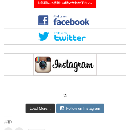
す)
Load More...
Follow on Instagram
共有: