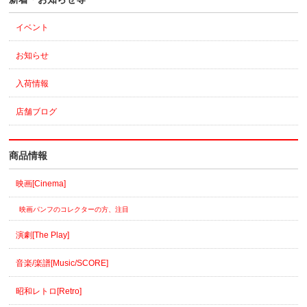
イベント
お知らせ
入荷情報
店舗ブログ
商品情報
映画[Cinema]
映画パンフのコレクターの方、注目
演劇[The Play]
音楽/楽譜[Music/SCORE]
昭和レトロ[Retro]