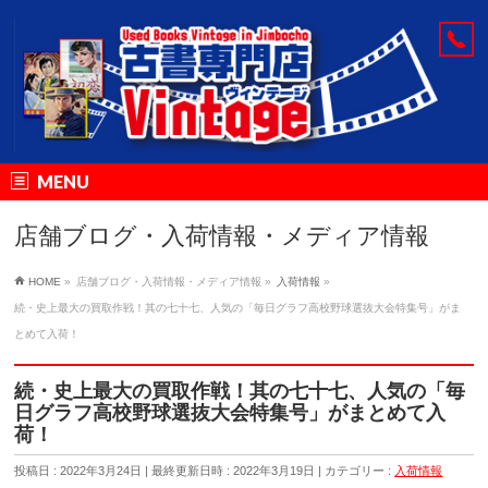
MENU
店舗ブログ・入荷情報・メディア情報
HOME
»
店舗ブログ・入荷情報・メディア情報
»
入荷情報
»
続・史上最大の買取作戦！其の七十七、人気の「毎日グラフ高校野球選抜大会特集号」がま
とめて入荷！
続・史上最大の買取作戦！其の七十七、人気の「毎
日グラフ高校野球選抜大会特集号」がまとめて入
荷！
投稿日 : 2022年3月24日
最終更新日時 : 2022年3月19日
カテゴリー :
入荷情報