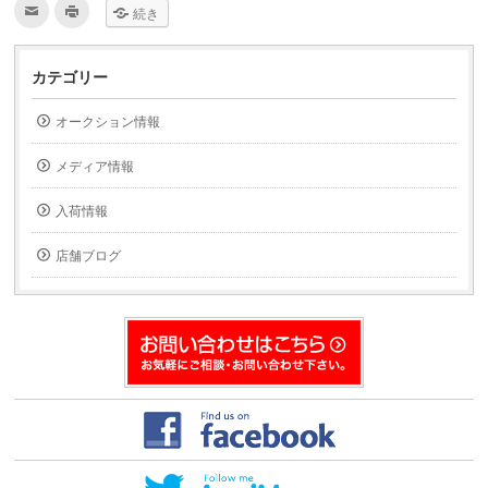
ク
ク
続き
リ
リ
ッ
ッ
ク
ク
し
し
て
て
カテゴリー
友
印
達
刷
へ
(新
オークション情報
メ
し
ー
い
ル
ウ
で
ィ
メディア情報
送
ン
信
ド
(新
ウ
入荷情報
し
で
い
開
ウ
き
ィ
ま
店舗ブログ
ン
す)
ド
ウ
で
開
き
ま
す)