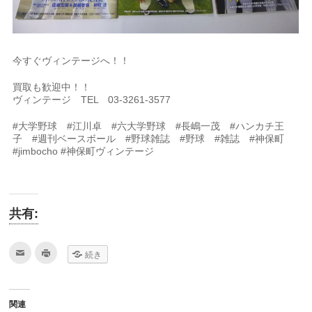
今すぐヴィンテージへ！！
買取も歓迎中！！
ヴィンテージ TEL 03-3261-3577
#大学野球 #江川卓 #六大学野球 #長嶋一茂 #ハンカチ王
子 #週刊ベースボール #野球雑誌 #野球 #雑誌 #神保町
#jimbocho #神保町ヴィンテージ
共有:
ク
ク
続き
リ
リ
ッ
ッ
ク
ク
し
し
て
て
友
印
関連
達
刷