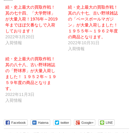
へ
(新
メ
し
続・史上最大の買取作戦！
続・史上最大の買取作戦！
ー
い
其の七十四、「大学野球」
ル
ウ
其の八十七、古い野球雑誌
で
ィ
が大量入荷！1976年～2019
の「ベースボールマガジ
送
ン
信
ド
年までほぼ欠番なしで入荷
ン」が大量入荷しました！
(新
ウ
しております！
し
で
１９５５年～１９６２年度
い
開
2022年3月20日
の商品となります。
ウ
き
ィ
ま
入荷情報
2022年10月31日
ン
す)
ド
入荷情報
ウ
で
続・史上最大の買取作戦！
開
き
其の八十八、古い野球雑誌
ま
す)
の「野球界」が大量入荷し
ました！ １９５２年～１９
５９年度の商品となりま
す。
2022年11月3日
入荷情報
Facebook
Hatena
twitter
Google+
LINE