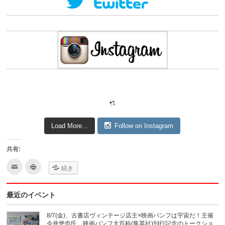
Load More...
Follow on Instagram
共有:
ク
ク
続き
リ
リ
ッ
ッ
ク
ク
し
し
最近のイベント
て
て
友
印
達
刷
へ
(新
8/7(金)、古書店ヴィンテージ店主×映画パンフは宇宙だ！主催
メ
し
今井悠也氏、映画パンフ大百科(集英社)刊行記念のトークショ