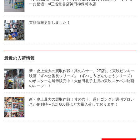
ー
い
ル
ウ
ーに登壇！at三省堂書店神田神保町本店
で
ィ
送
ン
信
ド
(新
ウ
買取情報更新しました！
し
で
い
開
ウ
き
ィ
ま
ン
す)
ド
ウ
で
開
き
最近の入荷情報
ま
す)
新・史上最大の買取作戦！其の六十一、2F店にて東映ピンキー
映画『ずべ公番長シリーズ』（ずべこうばんちょうシリーズ）
のポスターを展示販売中！大信田礼子主演の東映スケバン映画
のルーツ！！
新・史上最大の買取作戦！其の六十、週刊ゴングと週刊プロレ
スが創刊時～合計600冊ほど大量入荷しております！