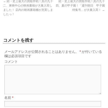
←
続・史上最大の買取作戦！其の九十
続・史上最大の買取作戦！其の九十
二、東映中心の映画書籍が大量入荷し
四、夏の甲子園！「週刊朝日 甲子園
ました！ 店内の映画書籍棚が充実しま
特集号」が大量入荷！
→
したっ！
コメントを残す
メールアドレスが公開されることはありません。
*
が付いている
欄は必須項目です
コメント
名前
*