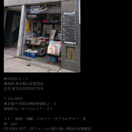
株式会社ユート
書籍商 東京都公安委員会
許可 第301029504770号
〒101-0051
東京都千代田区神田神保町２－５
神保町センタービル１Ｆ・２Ｆ
１Ｆ： 映画・演劇・スポーツ・サブカルチャー・美
術 ほか
03-3261-3577（1Fジャンルの取り扱い商品の在庫確認