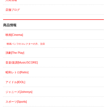
店舗ブログ
商品情報
映画[Cinema]
映画パンフのコレクターの方、注目
演劇[The Play]
音楽/楽譜[Music/SCORE]
昭和レトロ[Retro]
アイドル[IDOL]
ジャニーズ[Johnnys]
スポーツ[Sports]