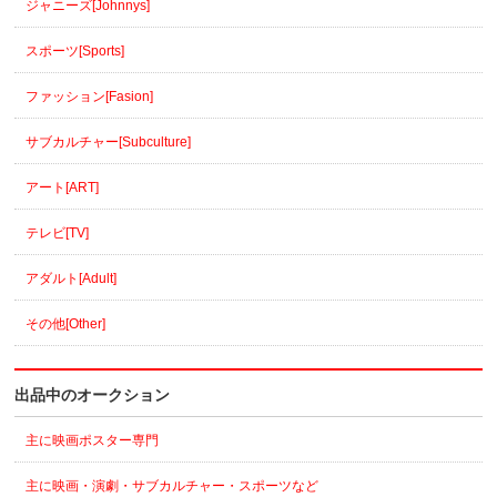
ジャニーズ[Johnnys]
スポーツ[Sports]
ファッション[Fasion]
サブカルチャー[Subculture]
アート[ART]
テレビ[TV]
アダルト[Adult]
その他[Other]
出品中のオークション
主に映画ポスター専門
主に映画・演劇・サブカルチャー・スポーツなど