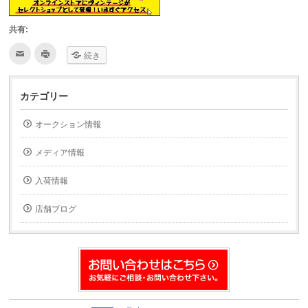
共有:
ク
ク
続き
リ
リ
ッ
ッ
ク
ク
し
し
て
て
カテゴリー
友
印
達
刷
へ
(新
オークション情報
メ
し
ー
い
ル
ウ
で
ィ
メディア情報
送
ン
信
ド
(新
ウ
入荷情報
し
で
い
開
ウ
き
ィ
ま
店舗ブログ
ン
す)
ド
ウ
で
開
き
ま
す)