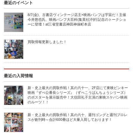
最近のイベント
て
て
友
印
達
刷
へ
(新
8/7(金)、古書店ヴィンテージ店主×映画パンフは宇宙だ！主催
メ
し
今井悠也氏、映画パンフ大百科(集英社)刊行記念のトークショ
ー
い
ル
ウ
ーに登壇！at三省堂書店神田神保町本店
で
ィ
送
ン
信
ド
(新
ウ
買取情報更新しました！
し
で
い
開
ウ
き
ィ
ま
ン
す)
ド
ウ
で
開
き
最近の入荷情報
ま
す)
新・史上最大の買取作戦！其の六十一、2F店にて東映ピンキー
映画『ずべ公番長シリーズ』（ずべこうばんちょうシリーズ）
のポスターを展示販売中！大信田礼子主演の東映スケバン映画
のルーツ！！
新・史上最大の買取作戦！其の六十、週刊ゴングと週刊プロレ
スが創刊時～合計600冊ほど大量入荷しております！