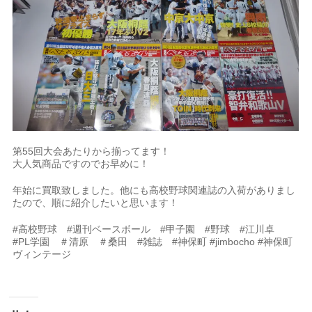
第55回大会あたりから揃ってます！
大人気商品ですのでお早めに！
年始に買取致しました。他にも高校野球関連誌の入荷がありまし
たので、順に紹介したいと思います！
#高校野球 #週刊ベースボール #甲子園 #野球 #江川卓
#PL学園 ＃清原 ＃桑田 #雑誌 #神保町 #jimbocho #神保町
ヴィンテージ