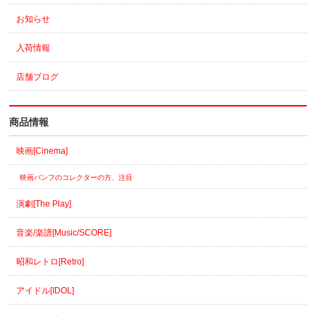
お知らせ
入荷情報
店舗ブログ
商品情報
映画[Cinema]
映画パンフのコレクターの方、注目
演劇[The Play]
音楽/楽譜[Music/SCORE]
昭和レトロ[Retro]
アイドル[IDOL]