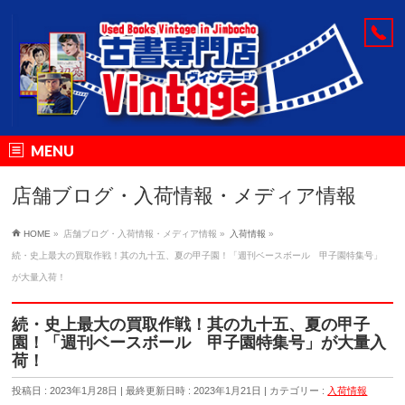
MENU
店舗ブログ・入荷情報・メディア情報
HOME
»
店舗ブログ・入荷情報・メディア情報
»
入荷情報
»
続・史上最大の買取作戦！其の九十五、夏の甲子園！「週刊ベースボール 甲子園特集号」
が大量入荷！
続・史上最大の買取作戦！其の九十五、夏の甲子
園！「週刊ベースボール 甲子園特集号」が大量入
荷！
投稿日 : 2023年1月28日
最終更新日時 : 2023年1月21日
カテゴリー :
入荷情報