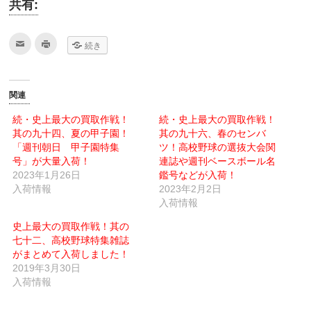
共有:
ク
ク
続き
リ
リ
ッ
ッ
ク
ク
し
し
て
て
友
印
関連
達
刷
へ
(新
メ
し
続・史上最大の買取作戦！
続・史上最大の買取作戦！
ー
い
其の九十四、夏の甲子園！
ル
ウ
其の九十六、春のセンバ
で
ィ
「週刊朝日 甲子園特集
ツ！高校野球の選抜大会関
送
ン
信
ド
号」が大量入荷！
連誌や週刊ベースボール名
(新
ウ
2023年1月26日
し
で
鑑号などが入荷！
い
開
入荷情報
2023年2月2日
ウ
き
ィ
ま
入荷情報
ン
す)
ド
ウ
史上最大の買取作戦！其の
で
七十二、高校野球特集雑誌
開
き
がまとめて入荷しました！
ま
す)
2019年3月30日
入荷情報