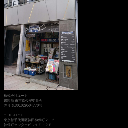
株式会社ユート
書籍商 東京都公安委員会
許可 第301029504770号
〒101-0051
東京都千代田区神田神保町２－５
神保町センタービル１Ｆ・２Ｆ