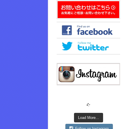
き
ま
す)
Load More...
Follow on Instagram