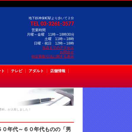
地下鉄神保町駅より歩いて２分
TEL 03-3261-3577
営業時間
月曜～金曜 11時～18時30分
土曜 11時～18時
日曜・祝日 12時～18時
当店までのアクセス
お問合せ
特定商取引法に関する表示
ート
テレビ
アダルト
店舗情報
専科」が入荷しました！
５０年代～６０年代ものの「男