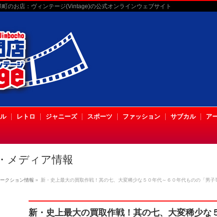
のお店：ヴィンテージ(Vintage)の公式オンラインウェブサイト
ル
レトロ
ジャニーズ
スポーツ
ファッション
サブカル
ア
・メディア情報
ークション情報
»
新・史上最大の買取作戦！其の七、大変稀少な５０年代～６０年代ものの「男子
新・史上最大の買取作戦！其の七、大変稀少な