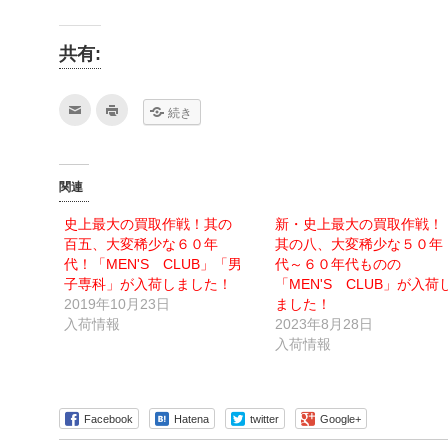
共有:
ク
ク
続き
リ
リ
ッ
ッ
ク
ク
し
し
て
て
友
印
関連
達
刷
へ
(新
メ
し
史上最大の買取作戦！其の
新・史上最大の買取作戦！
ー
い
ル
ウ
百五、大変稀少な６０年
其の八、大変稀少な５０年
で
ィ
送
ン
代！「MEN'S CLUB」「男
代～６０年代ものの
信
ド
子専科」が入荷しました！
「MEN'S CLUB」が入荷
(新
ウ
し
で
2019年10月23日
ました！
い
開
ウ
き
入荷情報
2023年8月28日
ィ
ま
入荷情報
ン
す)
ド
ウ
で
開
き
ま
Facebook
Hatena
twitter
Google+
す)