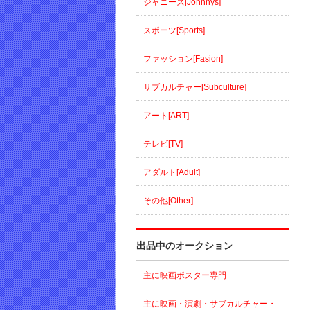
ジャニーズ[Johnnys]
スポーツ[Sports]
ファッション[Fasion]
サブカルチャー[Subculture]
アート[ART]
テレビ[TV]
アダルト[Adult]
その他[Other]
出品中のオークション
主に映画ポスター専門
主に映画・演劇・サブカルチャー・