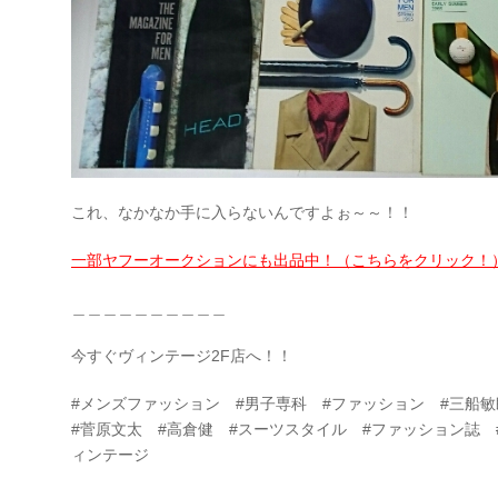
これ、なかなか手に入らないんですよぉ～～！！
一部ヤフーオークションにも出品中！（こちらをクリック！
＿＿＿＿＿＿＿＿＿＿
今すぐヴィンテージ2F店へ！！
#メンズファッション #男子専科 #ファッション #三船
#菅原文太 #高倉健 #スーツスタイル #ファッション誌 #雑誌
ィンテージ