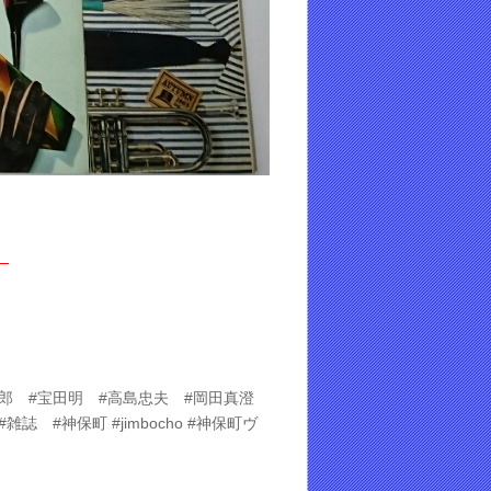
）
敏郎 #宝田明 #高島忠夫 #岡田真澄
 #神保町 #jimbocho #神保町ヴ