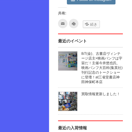
共有:
ク
ク
続き
リ
リ
ッ
ッ
ク
ク
し
し
て
て
最近のイベント
友
印
達
刷
へ
(新
8/7(金)、古書店ヴィンテ
メ
し
ー
い
ージ店主×映画パンフは宇
ル
ウ
宙だ！主催今井悠也氏、
で
ィ
映画パンフ大百科(集英社)
送
ン
信
ド
刊行記念のトークショー
(新
ウ
に登壇！at三省堂書店神
し
で
田神保町本店
い
開
ウ
き
ィ
ま
ン
す)
買取情報更新しました！
ド
ウ
で
開
き
ま
す)
最近の入荷情報