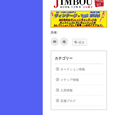
共有:
ク
ク
続き
リ
リ
ッ
ッ
ク
ク
し
し
て
て
カテゴリー
友
印
達
刷
へ
(新
メ
し
オークション情報
ー
い
ル
ウ
で
ィ
メディア情報
送
ン
信
ド
(新
ウ
し
で
入荷情報
い
開
ウ
き
ィ
ま
店舗ブログ
ン
す)
ド
ウ
で
開