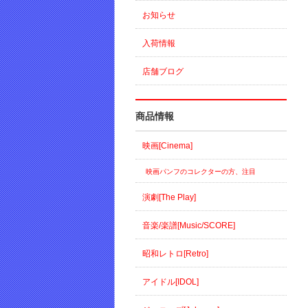
お知らせ
入荷情報
店舗ブログ
商品情報
映画[Cinema]
映画パンフのコレクターの方、注目
演劇[The Play]
音楽/楽譜[Music/SCORE]
昭和レトロ[Retro]
アイドル[IDOL]