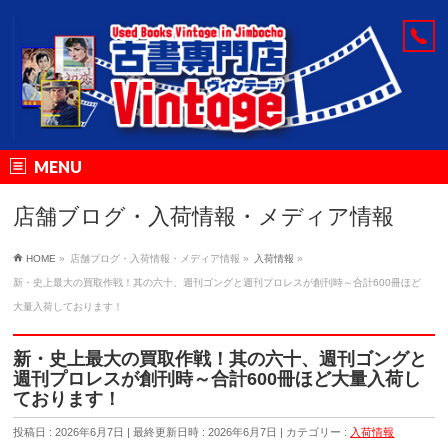
MENU
店舗ブログ・入荷情報・メディア情報
HOME
»
店舗ブログ・入荷情報・メディア情報
»
入荷情報
»
新・史上最大の買取作戦！其の六十、週刊ゴングと週刊プロレスが創刊時～合計600冊ほど
大量入荷しております！
新・史上最大の買取作戦！其の六十、週刊ゴングと
週刊プロレスが創刊時～合計600冊ほど大量入荷し
ております！
投稿日 : 2026年6月7日
最終更新日時 : 2026年6月7日
カテゴリー :
入荷情報