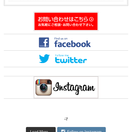
ド
ウ
で
開
き
ま
す)
Load More...
Follow on Instagram