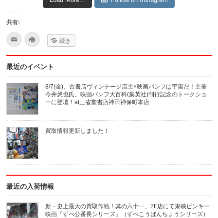
共有:
ク
ク
続き
リ
リ
ッ
ッ
ク
ク
し
し
最近のイベント
て
て
友
印
達
刷
へ
(新
8/7(金)、古書店ヴィンテージ店主×映画パンフは宇宙だ！主催
メ
し
今井悠也氏、映画パンフ大百科(集英社)刊行記念のトークショ
ー
い
ル
ウ
ーに登壇！at三省堂書店神田神保町本店
で
ィ
送
ン
信
ド
(新
ウ
買取情報更新しました！
し
で
い
開
ウ
き
ィ
ま
ン
す)
ド
ウ
で
開
き
最近の入荷情報
ま
す)
新・史上最大の買取作戦！其の六十一、2F店にて東映ピンキー
映画『ずべ公番長シリーズ』（ずべこうばんちょうシリーズ）