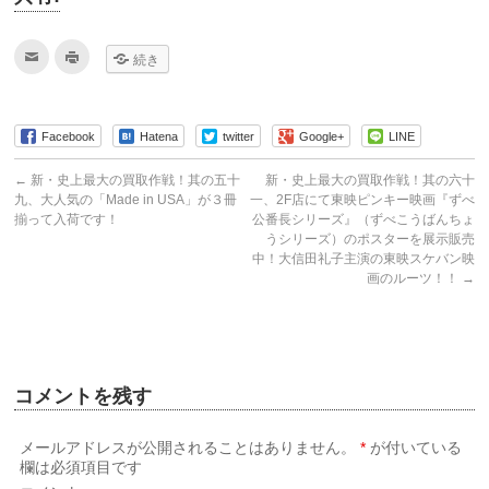
ク
ク
続き
リ
リ
ッ
ッ
ク
ク
し
し
て
て
友
印
Facebook
Hatena
twitter
Google+
LINE
達
刷
へ
(新
メ
し
←
新・史上最大の買取作戦！其の五十
新・史上最大の買取作戦！其の六十
ー
い
ル
ウ
九、大人気の「Made in USA」が３冊
一、2F店にて東映ピンキー映画『ずべ
で
ィ
揃って入荷です！
公番長シリーズ』（ずべこうばんちょ
送
ン
信
ド
うシリーズ）のポスターを展示販売
(新
ウ
中！大信田礼子主演の東映スケバン映
し
で
い
開
画のルーツ！！
→
ウ
き
ィ
ま
ン
す)
ド
ウ
で
開
き
コメントを残す
ま
す)
メールアドレスが公開されることはありません。
*
が付いている
欄は必須項目です