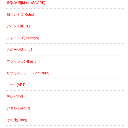
音楽/楽譜[Music/SCORE]
昭和レトロ[Retro]
アイドル[IDOL]
ジャニーズ[Johnnys]
スポーツ[Sports]
ファッション[Fasion]
サブカルチャー[Subculture]
アート[ART]
テレビ[TV]
アダルト[Adult]
その他[Other]