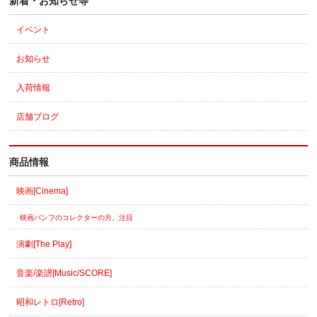
新着・お知らせ等
イベント
お知らせ
入荷情報
店舗ブログ
商品情報
映画[Cinema]
映画パンフのコレクターの方、注目
演劇[The Play]
音楽/楽譜[Music/SCORE]
昭和レトロ[Retro]