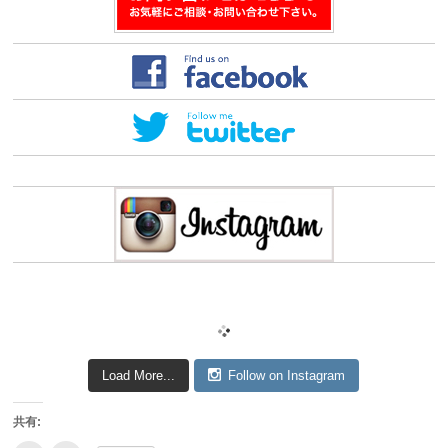
す)
Load More...
Follow on Instagram
共有: