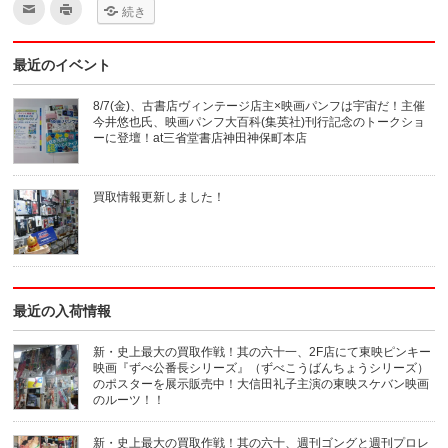
ク
ク
続き
リ
リ
ッ
ッ
ク
ク
し
し
最近のイベント
て
て
友
印
達
刷
へ
(新
8/7(金)、古書店ヴィンテージ店主×映画パンフは宇宙だ！主催
メ
し
今井悠也氏、映画パンフ大百科(集英社)刊行記念のトークショ
ー
い
ル
ウ
ーに登壇！at三省堂書店神田神保町本店
で
ィ
送
ン
信
ド
(新
ウ
買取情報更新しました！
し
で
い
開
ウ
き
ィ
ま
ン
す)
ド
ウ
で
開
き
最近の入荷情報
ま
す)
新・史上最大の買取作戦！其の六十一、2F店にて東映ピンキー
映画『ずべ公番長シリーズ』（ずべこうばんちょうシリーズ）
のポスターを展示販売中！大信田礼子主演の東映スケバン映画
のルーツ！！
新・史上最大の買取作戦！其の六十、週刊ゴングと週刊プロレ