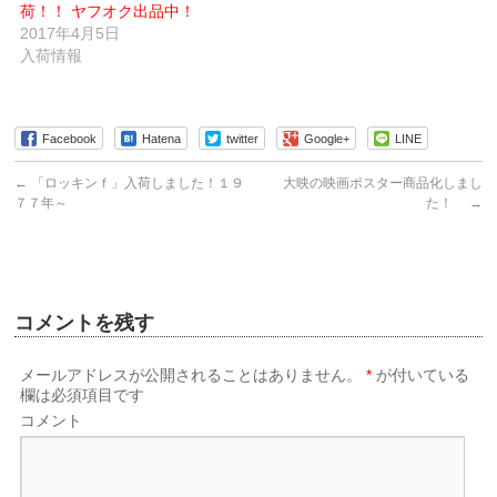
ン
す)
荷！！ ヤフオク出品中！
ド
ウ
2017年4月5日
で
入荷情報
開
き
ま
す)
Facebook
Hatena
twitter
Google+
LINE
←
「ロッキンｆ」入荷しました！１９
大映の映画ポスター商品化しまし
７７年～
た！
→
コメントを残す
メールアドレスが公開されることはありません。
*
が付いている
欄は必須項目です
コメント