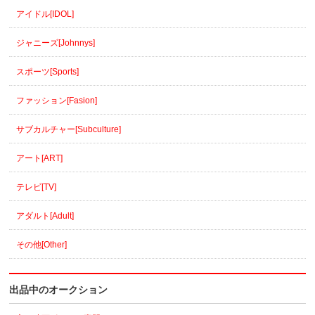
アイドル[IDOL]
ジャニーズ[Johnnys]
スポーツ[Sports]
ファッション[Fasion]
サブカルチャー[Subculture]
アート[ART]
テレビ[TV]
アダルト[Adult]
その他[Other]
出品中のオークション