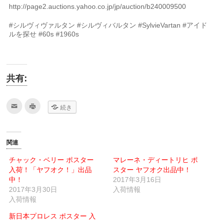
http://page2.auctions.yahoo.co.jp/jp/auction/b240009500
#シルヴィヴァルタン #シルヴィバルタン #SylvieVartan #アイド
ルを探せ #60s #1960s
共有:
ク
ク
続き
リ
リ
ッ
ッ
ク
ク
し
し
て
て
友
印
関連
達
刷
へ
(新
メ
し
チャック・ベリー ポスター
マレーネ・ディートリヒ ポ
ー
い
入荷！「ヤフオク！」出品
ル
ウ
スター ヤフオク出品中！
で
ィ
中！
2017年3月16日
送
ン
信
ド
2017年3月30日
入荷情報
(新
ウ
入荷情報
し
で
い
開
ウ
き
新日本プロレス ポスター 入
ィ
ま