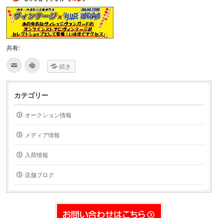
共有:
ク
ク
続き
リ
リ
ッ
ッ
ク
ク
し
し
て
て
カテゴリー
友
印
達
刷
へ
(新
オークション情報
メ
し
ー
い
ル
ウ
で
ィ
メディア情報
送
ン
信
ド
(新
ウ
入荷情報
し
で
い
開
ウ
き
ィ
ま
店舗ブログ
ン
す)
ド
ウ
で
開
き
ま