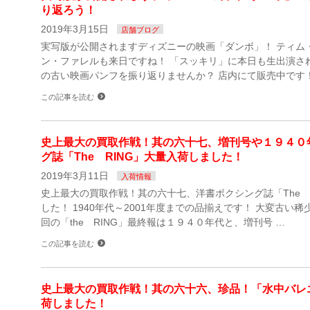
り返ろう！
2019年3月15日
店舗ブログ
実写版が公開されますディズニーの映画「ダンボ」！ ティム
ン・ファレルも来日ですね！ 「スッキリ」に本日も生出演さ
の古い映画パンフを振り返りませんか？ 店内にて販売中です！
この記事を読む
史上最大の買取作戦！其の六十七、増刊号や１９４０
グ誌「The RING」大量入荷しました！
2019年3月11日
入荷情報
史上最大の買取作戦！其の六十七、洋書ボクシング誌「The 
した！ 1940年代～2001年度までの品揃えです！ 大変古い
回の「the RING」最終報は１９４０年代と、増刊号 …
この記事を読む
史上最大の買取作戦！其の六十六、珍品！「水中バレ
荷しました！