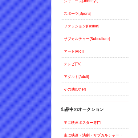
ジャニーズ[Johnnys]
スポーツ[Sports]
ファッション[Fasion]
サブカルチャー[Subculture]
アート[ART]
テレビ[TV]
アダルト[Adult]
その他[Other]
出品中のオークション
主に映画ポスター専門
主に映画・演劇・サブカルチャー・