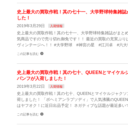
史上最大の買取作戦！其の七十一、大学野球特集雑誌
した！
2019年3月29日
入荷情報
史上最大の買取作戦！其の七十一、大学野球特集雑誌がまとめ
気商品ですので売り切れ御免です！！ 最近の買取の充実ぶり
ヴィンテージへ！！ #大学野球 #神宮の星 #江川卓 #六大
この記事を読む
史上最大の買取作戦！其の七十、QUEENとマイケル
パンフが入荷しました！
2019年3月22日
入荷情報
史上最大の買取作戦！其の七十、QUEENとマイケルジャク
荷しました！ 「ボヘミアンラプソディ」で人気沸騰のQUEE
はヤフオク！に近日出品予定！ ネガティブな話題が最近多いマ
この記事を読む