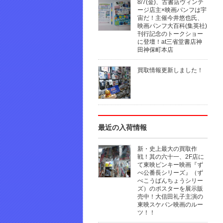
8/7(金)、古書店ヴィンテ
ージ店主×映画パンフは宇
宙だ！主催今井悠也氏、
映画パンフ大百科(集英社)
刊行記念のトークショー
に登壇！at三省堂書店神
田神保町本店
買取情報更新しました！
最近の入荷情報
新・史上最大の買取作
戦！其の六十一、2F店に
て東映ピンキー映画『ず
べ公番長シリーズ』（ず
べこうばんちょうシリー
ズ）のポスターを展示販
売中！大信田礼子主演の
東映スケバン映画のルー
ツ！！