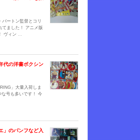
・バートン監督とコリ
れてました！ アニメ版
 ヴィン …
年代の洋書ボクシン
RING」大量入荷しま
稀少な号も多いです！ 今
エ」のパンフなど入