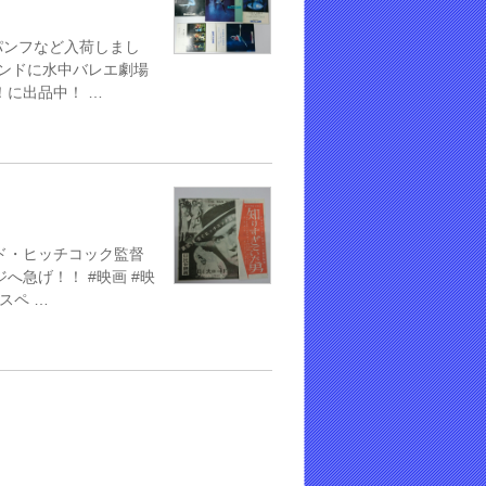
パンフなど入荷しまし
ランドに水中バレエ劇場
！に出品中！ …
ド・ヒッチコック監督
へ急げ！！ #映画 #映
スペ …