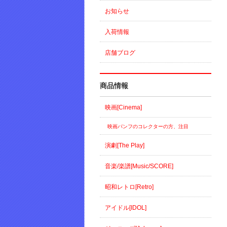
お知らせ
入荷情報
店舗ブログ
商品情報
映画[Cinema]
映画パンフのコレクターの方、注目
演劇[The Play]
音楽/楽譜[Music/SCORE]
昭和レトロ[Retro]
アイドル[IDOL]