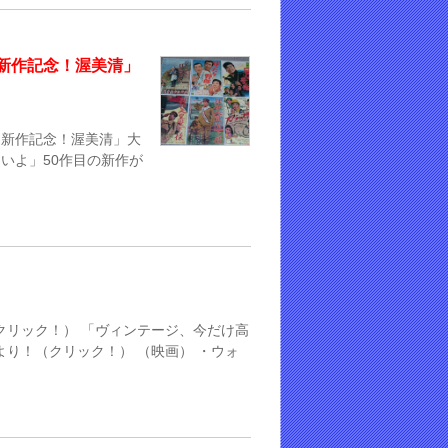
さん新作記念！渥美清」
さん新作記念！渥美清」大
らいよ」50作目の新作が
クリック！） 「ヴィンテージ、今だけ高
り！（クリック！） （映画） ・ウォ