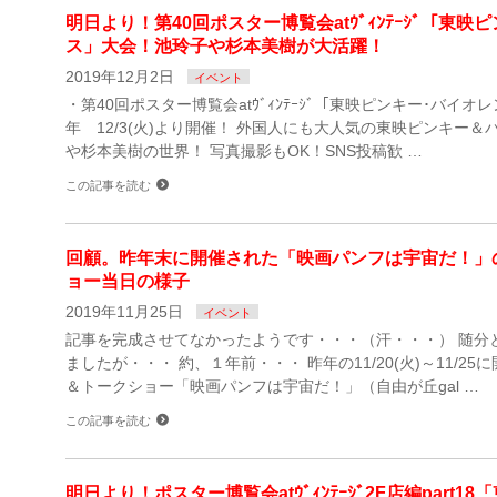
明日より！第40回ポスター博覧会atｳﾞｨﾝﾃｰｼﾞ「東映
ス」大会！池玲子や杉本美樹が大活躍！
2019年12月2日
イベント
・第40回ポスター博覧会atｳﾞｨﾝﾃｰｼﾞ「東映ピンキー･バイオ
年 12/3(火)より開催！ 外国人にも大人気の東映ピンキー＆
や杉本美樹の世界！ 写真撮影もOK！SNS投稿歓 …
この記事を読む
回顧。昨年末に開催された「映画パンフは宇宙だ！」
ョー当日の様子
2019年11月25日
イベント
記事を完成させてなかったようです・・・（汗・・・） 随分
ましたが・・・ 約、１年前・・・ 昨年の11/20(火)～11/2
＆トークショー「映画パンフは宇宙だ！」（自由が丘gal …
この記事を読む
明日より！ポスター博覧会atｳﾞｨﾝﾃｰｼﾞ2F店編part