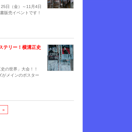
25日（金）～11月4日
古書販売イベントです！
のミステリー！横溝正史
溝正史の世界」大会！！
ズがメインのポスター
»