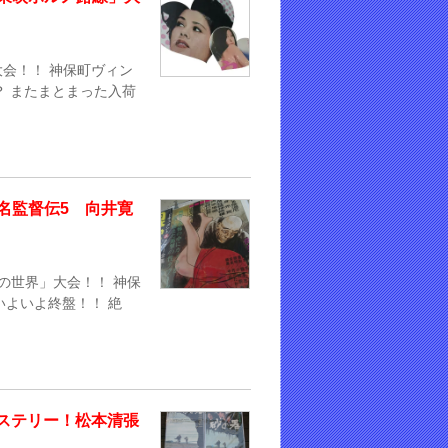
」大会！！ 神保町ヴィン
？ またまとまった入荷
7「名監督伝5 向井寛
井寛の世界」大会！！ 神保
いよいよ終盤！！ 絶
のミステリー！松本清張