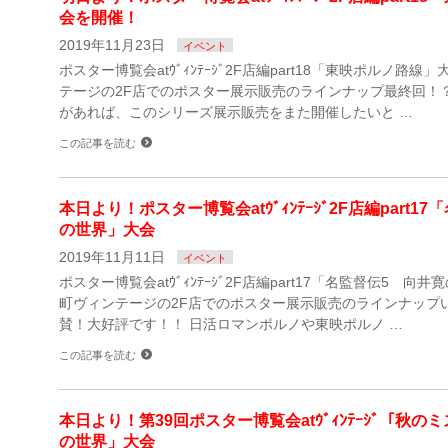
会を開催！
2019年11月23日
イベント
ポスター博覧会atｳﾞｨﾝﾃｰｼﾞ2F店編part18「東映ポルノ路線
テージの2F店でのポスター展示販売のラインナップ最終回！
があれば、このシリーズ展示販売をまた開催したいと …
この記事を読む
本日より！ポスター博覧会atｳﾞｨﾝﾃｰｼﾞ2F店編part1
の世界」大会
2019年11月11日
イベント
ポスター博覧会atｳﾞｨﾝﾃｰｼﾞ2F店編part17「名監督伝5 向
町ヴィンテージの2F店でのポスター展示販売のラインナップ
賛！大好評です！！ 日活ロマンポルノや東映ポルノ …
この記事を読む
本日より！第39回ポスター博覧会atｳﾞｨﾝﾃｰｼﾞ「秋
の世界」大会