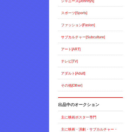
ジャニーズ[Johnnys]
スポーツ[Sports]
ファッション[Fasion]
サブカルチャー[Subculture]
アート[ART]
テレビ[TV]
アダルト[Adult]
その他[Other]
出品中のオークション
主に映画ポスター専門
主に映画・演劇・サブカルチャー・