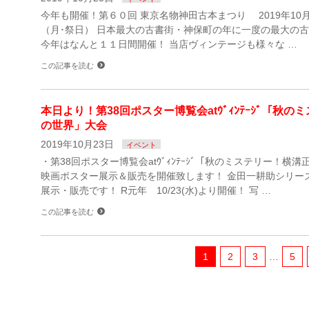
今年も開催！第６０回 東京名物神田古本まつり 2019年10月
（月･祭日） 日本最大の古書街・神保町の年に一度の最大の
今年はなんと１１日間開催！ 当店ヴィンテージも様々な …
この記事を読む
本日より！第38回ポスター博覧会atｳﾞｨﾝﾃｰｼﾞ「秋
の世界」大会
2019年10月23日
イベント
・第38回ポスター博覧会atｳﾞｨﾝﾃｰｼﾞ「秋のミステリー！横
映画ポスター展示＆販売を開催致します！ 金田一耕助シリー
展示・販売です！ R元年 10/23(水)より開催！ 写 …
この記事を読む
1
2
3
…
5