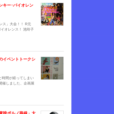
ピンキー･バイオレン
レンス」大会！！ R元
バイオレンス！ 池玲子
のイベントトークシ
と時間が経ってしまい
5に開催しました、企画展
18「東映ポルノ路線」大