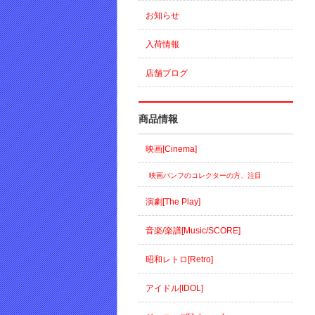
お知らせ
入荷情報
店舗ブログ
商品情報
映画[Cinema]
映画パンフのコレクターの方、注目
演劇[The Play]
音楽/楽譜[Music/SCORE]
昭和レトロ[Retro]
アイドル[IDOL]